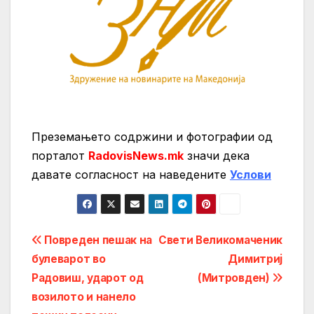
Преземањето содржини и фотографии од
порталот
RadovisNews.mk
значи дека
давате согласност на нaведените
Услови
Post
Повреден пешак на
Свети Великомаченик
булеварот во
Димитриј
navigation
Радовиш, ударот од
(Митровден)
возилото и нанело