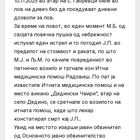
10.11.2025 во атар на с. Габревци биле во
лов на дивеч без да поседуваат дневни
дозволи за лов.
За време на ловот, во еден момент М.Б. од
својата ловечка пушка од небрежност
испукал еден истрел и го погодил Ј.П. во
пределот на стомакот и раката, по што
М.Ј. и Љ.М. го качиле повредениот во
патничко возило и тргнале кон Итна
медицинска помош Радовиш. По пат ја
известиле Итната медицинска помош и на
место викано „Дедински Чаири”, атар на
село Дедино, се сретнале со возилото на
итната помош, каде што лекар
констатирал смрт кај Ј.П..
Увид на местото изврши јавен обвинител
од Основното јавно обвинителство