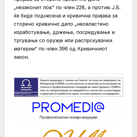
„незаконит лов“ по член 228, а против Ј.Б.
ќе биде поднесена и кривична пријава за
сторено кривично дело „неовластено
изработување, држење, посредување и
тргување со оружје или распрскувачки
материи“ по член 396 од Кривичниот
закон.