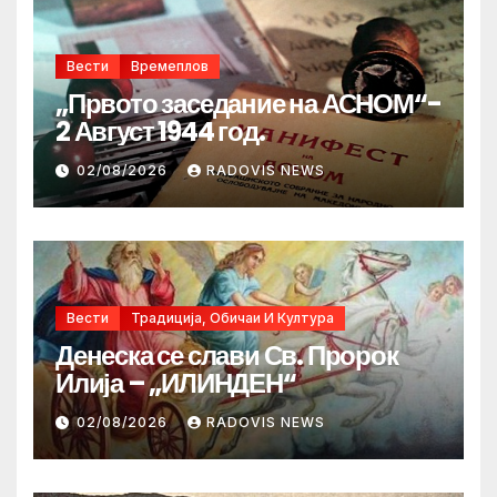
Вести
Времеплов
„Првото заседание на АСНОМ“-
2 Август 1944 год.
02/08/2026
RADOVIS NEWS
Вести
Традиција, Обичаи И Култура
Денеска се слави Св. Пророк
Илија – „ИЛИНДЕН“
02/08/2026
RADOVIS NEWS