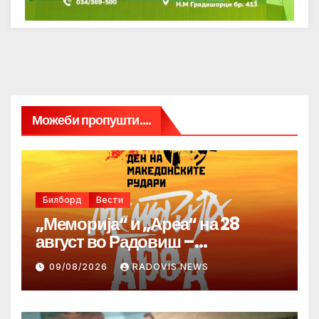
Можеби пропушти....
Билборд
Вести
„Меморија“ и „Ареа“ на 28
август во Радовиш –
продолжува традицијата за
09/08/2026
RADOVIS NEWS
Денот на македонските рудари