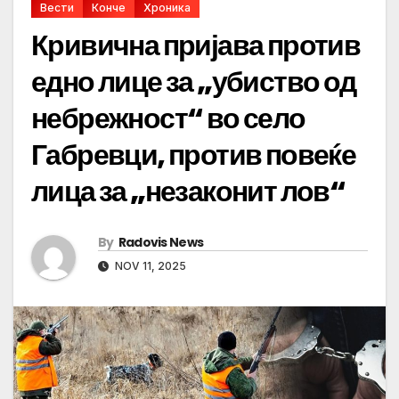
Вести
Конче
Хроника
Кривична пријава против
едно лице за „убиство од
небрежност“ во село
Габревци, против повеќе
лица за „незаконит лов“
By
Radovis News
NOV 11, 2025