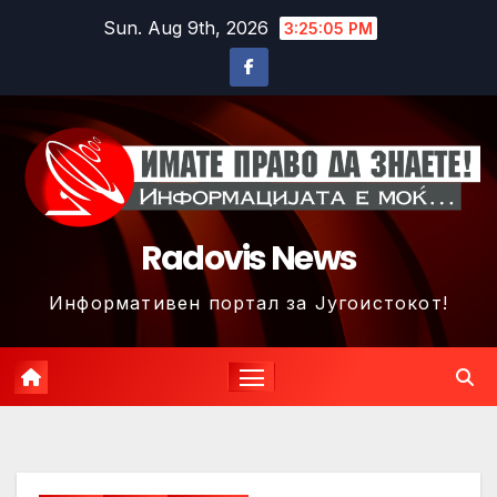
Skip
Sun. Aug 9th, 2026
3:25:08 PM
to
content
Radovis News
Информативен портал за Југоистокот!