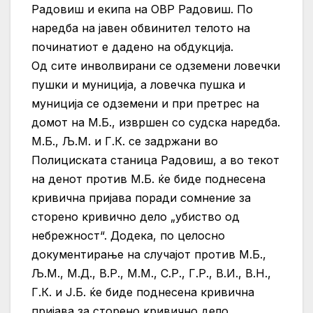
Радовиш и екипа на ОВР Радовиш. По
наредба на јавен обвинител телото на
починатиот е дадено на обдукција.
Од сите инволвирани се одземени ловечки
пушки и муниција, а ловечка пушка и
муниција се одземени и при претрес на
домот на М.Б., извршен со судска наредба.
М.Б., Љ.М. и Г.К. се задржани во
Полициската станица Радовиш, а во текот
на денот против М.Б. ќе биде поднесена
кривична пријава поради сомнение за
сторено кривично дело „убиство од
небрежност“. Додека, по целосно
документирање на случајот против М.Б.,
Љ.М., М.Д., В.Р., М.М., С.Р., Г.Р., В.И., В.Н.,
Г.К. и Ј.Б. ќе биде поднесена кривична
пријава за сторено кривично дело