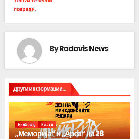
тешки телесни
повреди.
By
Radovis News
Други информации...
Билборд
Вести
„Меморија“ и „Ареа“ на 28