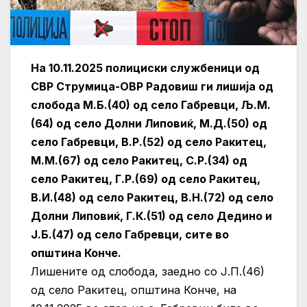
На 10.11.2025 полициски службеници од
СВР Струмица-ОВР Радовиш ги лишија од
слобода М.Б.(40) од село Габревци, Љ.М.
(64) од село Долни Липовиќ, М.Д.(50) од
село Габревци, В.Р.(52) од село Ракитец,
М.М.(67) од село Ракитец, С.Р.(34) од
село Ракитец, Г.Р.(69) од село Ракитец,
В.И.(48) од село Ракитец, В.Н.(72) од село
Долни Липовиќ, Г.К.(51) од село Дедино и
Ј.Б.(47) од село Габревци, сите во
општина Конче.
Лишените од слобода, заедно со Ј.П.(46)
од село Ракитец, општина Конче, на