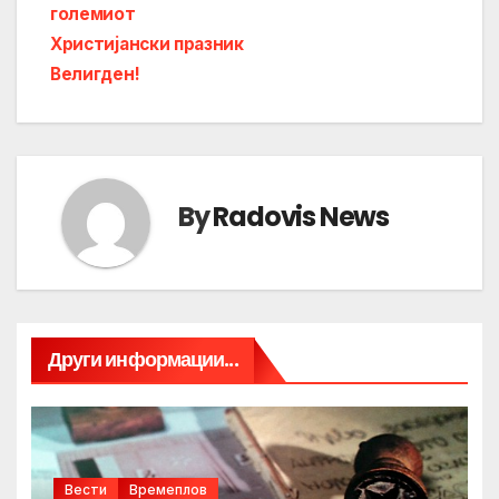
големиот
Христијански празник
Велигден!
By
Radovis News
Други информации...
Вести
Времеплов