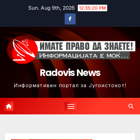
Skip
Sun. Aug 9th, 2026
12:35:23 PM
to
content
Radovis News
Информативен портал за Југоистокот!