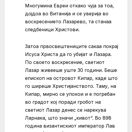
Многумина Евреи откако чуја за тоа,
дојдоа во Витанија и се уверија во
воскресението Лазарево, та станаа
следбеници Христови.
Затоа првосвештениците сакаа покрај
Исуса Христа да го убијат и Лазара.
По своето воскресение, светиот
Лазар живееше уште 30 години. Беше
епископ на островот Кипар, каде што
го ширеше Христијанството. Таму, на
Кипар, мирно се упокои и е погребан
во градот кој поради гробот на
светиот Лазар денес се нарекува
Ларнака, што значи „кивот“. Во 898
година византискиот император Лав