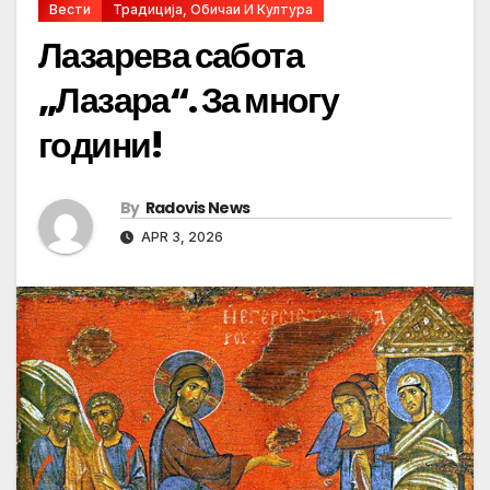
Вести
Традиција, Обичаи И Култура
Лазарева сабота
„Лазара“. За многу
години!
By
Radovis News
APR 3, 2026