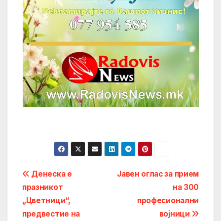
Post
Денеска е
Јавен оглас за прием
празникот
на 300
navigation
„Цветници“,
професионални
предвестие на
војници