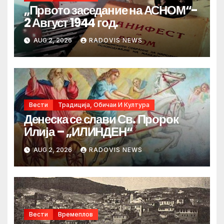
„Првото заседание на АСНОМ“-
2 Август 1944 год.
AUG 2, 2026
RADOVIS NEWS
Вести
Традиција, Обичаи И Култура
Денеска се слави Св. Пророк
Илија – „ИЛИНДЕН“
AUG 2, 2026
RADOVIS NEWS
Вести
Времеплов