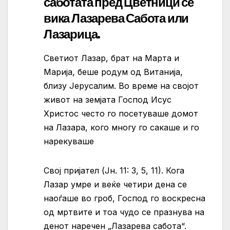
саботата пред Цветници се
вика Лазарева Сабота или
Лазарица.
Светиот Лазар, брат на Марта и
Марија, беше родум од Витанија,
близу Јерусалим. Во време на својот
живот на земјата Господ Исус
Христос често го посетуваше домот
на Лазара, кого многу го сакаше и го
нарекуваше
Свој пријател (Јн. 11: 3, 5, 11). Кога
Лазар умре и веќе четири дена се
наоѓаше во гроб, Господ го воскресна
од мртвите и тоа чудо се празнува на
денот наречен „Лазарева сабота“.