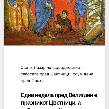
Свети Лазар четвородневниот
саботата пред Цветници, осум дена
пред Пасха
Една недела пред Велигден е
празникот Цветници, а