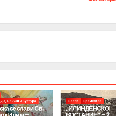
ија, Обичаи И Култура
Вести
Времеплов
ска се слави Св.
„ИЛИНДЕНСКО
ок Илија –
ВОСТАНИЕ“ – 2