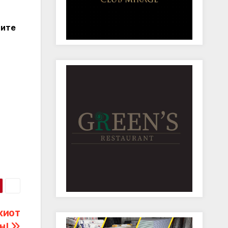
ните
киот
н!