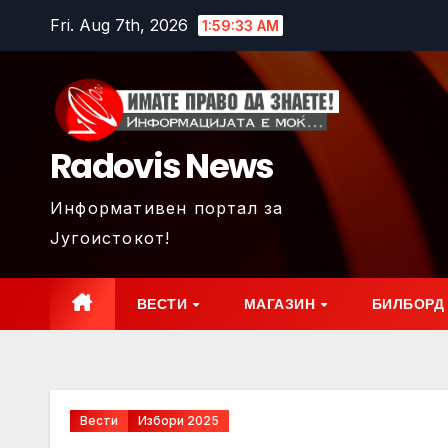
Skip
Fri. Aug 7th, 2026
1:59:34 AM
to
content
Radovis News
Информативен портал за
Југоистокот!
ВЕСТИ
МАГАЗИН
БИЛБОРД
Вести
Избори 2025