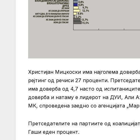
Христијан Мицкоски има најголема доверб
рејтинг од речиси 27 проценти. Претседат
има доверба од 4,7 насто од испитаниците
доверба и натаму е лидерот на ДУИ, Али А
МК, спроведена заедно со агенцијата „Мар
Претседателите на партиите од коалицијат
Гаши еден процент.