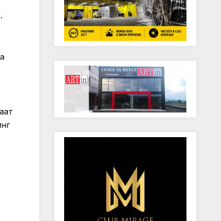
.
та
аат
инг