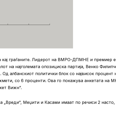
а кај граѓаните. Лидерот на ВМРО-ДПМНЕ и премиер е
елот на најголемата опозициска партија, Венко Филипч
. Од албанскиот политички блок со највисок процент 
хмети, со 6 проценти. Ова го покажува анкетата на М
кет Вижн“.
а „Вреди“, Меџити и Касами имаат по речиси 2 насто,