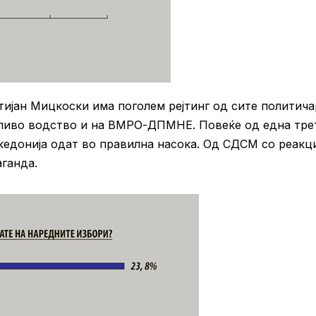
јан Мицкоски има поголем рејтинг од сите политича
дливо водство и на ВМРО-ДПМНЕ. Повеќе од една тре
кедонија одат во правилна насока. Од СДСМ со реакци
ганда.