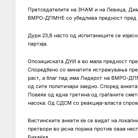
Претседателите на ЗНАМ и на Левица, Дим
ВМРО-ДПМНЕ со убедлива предност пред 
Дури 23,8 насто од испитаниците се изјасн
партија.
Опозициската ДУИ е во мала предност пред
Споредбено со минатите истражувања пр
раст, а благ пад има Лидерот на ВМРО-ДП
од сите политичари заедно. Според анке
Повеќе од една третина од граѓаните смет
насока. Од СДСМ со реакција-власта спров
Вистинските анкети ќе се видат на локалн
претвори во јасна порака против оваа несп
Бихаќка.