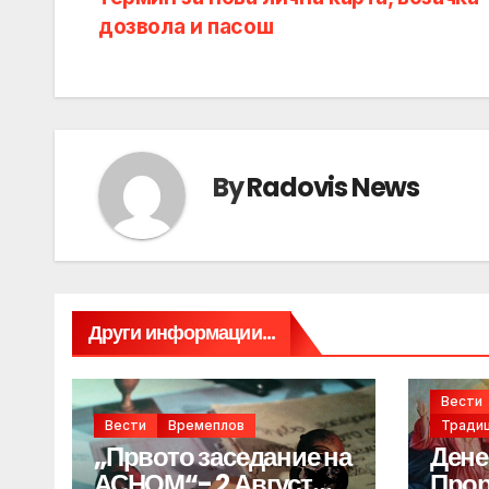
navigation
дозвола и пасош
By
Radovis News
Други информации...
Вести
Вести
Времеплов
Традиц
„Првото заседание на
Дене
АСНОМ“- 2 Август
Прор