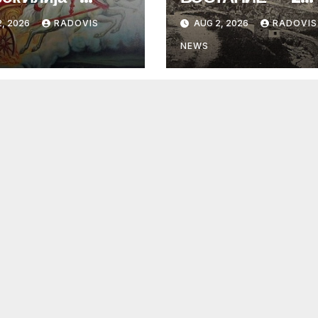
ИНДЕН“
Август 1903 год.
, 2026
RADOVIS
AUG 2, 2026
RADOVIS
NEWS