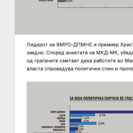
Лидерот на ВМРО-ДПМНЕ и премиер Христи
заедно. Според анкетата на МКД-МК, убе
од граѓаните сметаат дека работите во Ма
власта спроведува политички спин и пропа