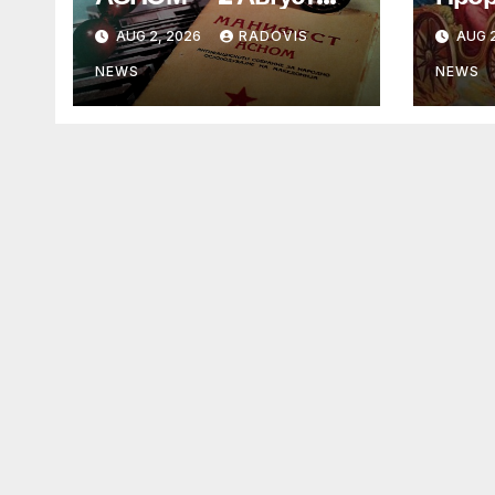
1944 год.
„ИЛ
AUG 2, 2026
RADOVIS
AUG 2
NEWS
NEWS