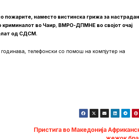
со пожарите, наместо вистинска грижа за настрада
 криминалот во Чаир
,
ВМРО-ДПМНЕ во својот очај
велат од СДСМ
.
и годинава, телефонски со помош на компјутер на
Пристига во Македонија Африканс
жежок бра