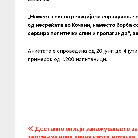
„Наместо силна реакција за справување 
од несреќата во Кочани
,
наместо борба со
сервира политички спин и пропаганда“, 
Анкетата е спроведена од 20 јуни до 4 јул
примерок од 1.200 испитаници.
Post
Достапно онлајн закажувањето за
термин за нова лична карта, возачка