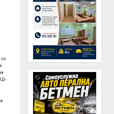
 со
е
на
КД-
 а