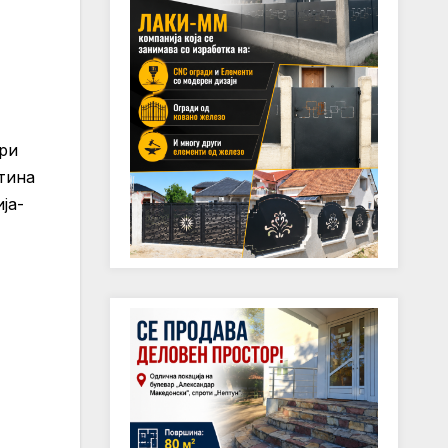
ри
тина
ја-