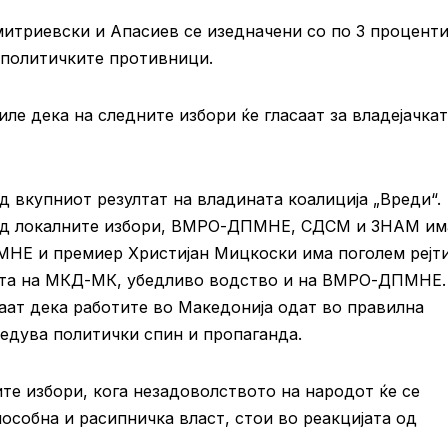
итриевски и Апасиев се изедначени со по 3 проценти
политичките противници.
иле дека на следните избори ќе гласаат за владејачка
 вкупниот резултат на владината коалиција „Вреди“.
ед локалните избори, ВМРО-ДПМНЕ, СДСМ и ЗНАМ им
МНЕ и премиер Христијан Мицкоски има поголем рејт
тата на МКД-МК, убедливо водство и на ВМРО-ДПМНЕ.
аат дека работите во Македонија одат во правилна
едува политички спин и пропаганда.
ите избори, кога незадоволството на народот ќе се
особна и расипничка власт, стои во реакцијата од