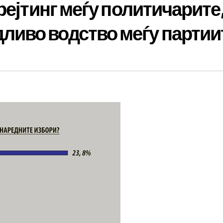
рејтинг меѓу политичарите
иво водство меѓу партии