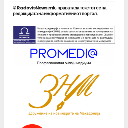
© RadovisNews.mk, правата за текстот се на
редакцијата на информативниот портал.