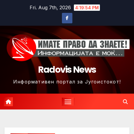
Skip
Fri. Aug 7th, 2026
4:19:57 PM
to
content
Radovis News
Информативен портал за Југоистокот!