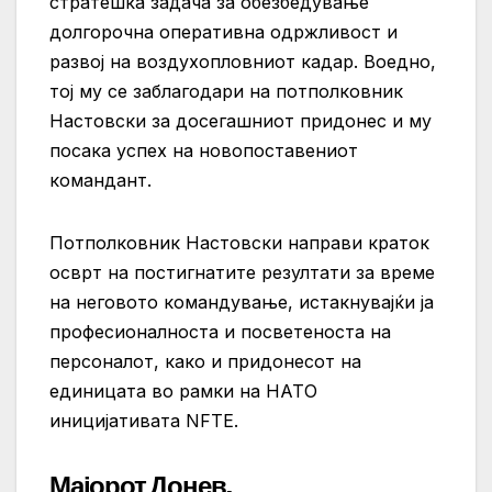
стратешка задача за обезбедување
долгорочна оперативна одржливост и
развој на воздухопловниот кадар. Воедно,
тој му се заблагодари на потполковник
Настовски за досегашниот придонес и му
посака успех на новопоставениот
командант.
Потполковник Настовски направи краток
осврт на постигнатите резултати за време
на неговото командување, истакнувајќи ја
професионалноста и посветеноста на
персоналот, како и придонесот на
единицата во рамки на НАТО
иницијативата NFTE.
Мајорот Донев,