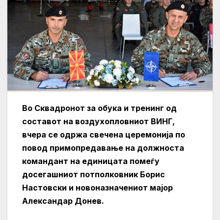
Во Сквадронот за обука и тренинг од
составот на воздухопловниот ВИНГ,
вчера се одржа свечена церемонија по
повод примопредавање на должноста
командант на единицата помеѓу
досегашниот потполковник Борис
Настовски и новоназначениот мајор
Александар Донев.