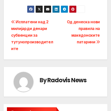
Post
Исплатени над 2
Од денеска нови
милијарди денари
правила на
navigation
субвенции за
македонските
тутунопроизводител
патарини
ите
By
Radovis News