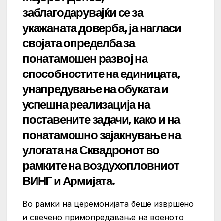
заблагодарувајќи се за
укажаната доверба, ја нагласи
својата определба за
понатамошен развој на
способностите на единицата,
унапредување на обуката и
успешна реализација на
поставените задачи, како и на
понатамошно зајакнување на
улогата на Сквадронот во
рамките на воздухопловниот
ВИНГ и Армијата.
Во рамки на церемонијата беше извршено
и свечено примопредавање на военото