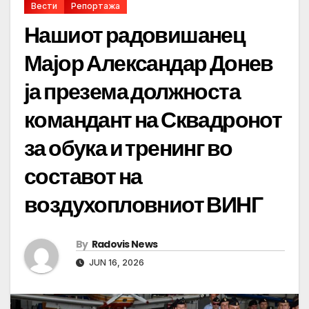
Вести
Репортажа
Нашиот радовишанец
Мајор Александар Донев
ја презема должноста
командант на Сквадронот
за обука и тренинг во
составот на
воздухопловниот ВИНГ
By
Radovis News
JUN 16, 2026