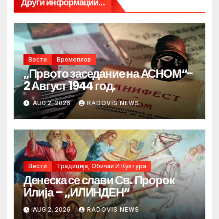
Други информации...
Вести
Времеплов
„Првото заседание на АСНОМ“-
2 Август 1944 год.
AUG 2, 2026
RADOVIS NEWS
Вести
Традиција, Обичаи И Култура
Денеска се слави Св. Пророк
Илија – „ИЛИНДЕН“
AUG 2, 2026
RADOVIS NEWS