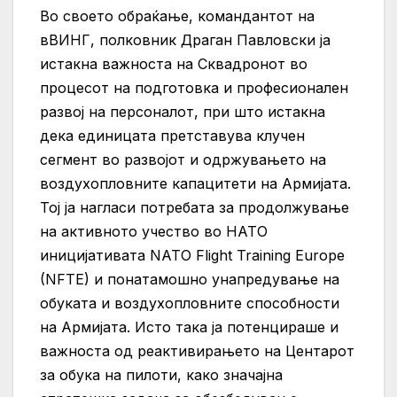
Во своето обраќање, командантот на
вВИНГ, полковник Драган Павловски ја
истакна важноста на Сквадронот во
процесот на подготовка и професионален
развој на персоналот, при што истакна
дека единицата претставува клучен
сегмент во развојот и одржувањето на
воздухопловните капацитети на Армијата.
Тој ја нагласи потребата за продолжување
на активното учество во НАТО
иницијативата NATO Flight Training Europe
(NFTE) и понатамошно унапредување на
обуката и воздухопловните способности
на Армијата. Исто така ја потенцираше и
важноста од реактивирањето на Центарот
за обука на пилоти, како значајна