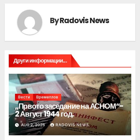
By
Radovis News
Други информации...
Вести
Времеплов
„Првото заседание на АСНОМ“-
2 Август 1944 год.
AUG 2, 2026
RADOVIS NEWS