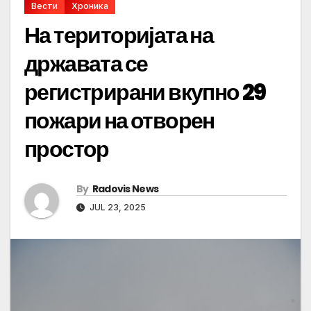
Вести
Хроника
На територијата на
државата се
регистрирани вкупно 29
пожари на отворен
простор
By
Radovis News
JUL 23, 2025