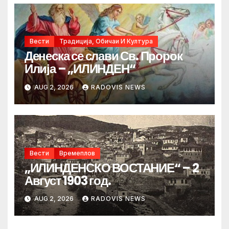
Вести
Традиција, Обичаи И Култура
Денеска се слави Св. Пророк
Илија – „ИЛИНДЕН“
AUG 2, 2026
RADOVIS NEWS
Вести
Времеплов
„ИЛИНДЕНСКО ВОСТАНИЕ“ – 2
Август 1903 год.
AUG 2, 2026
RADOVIS NEWS