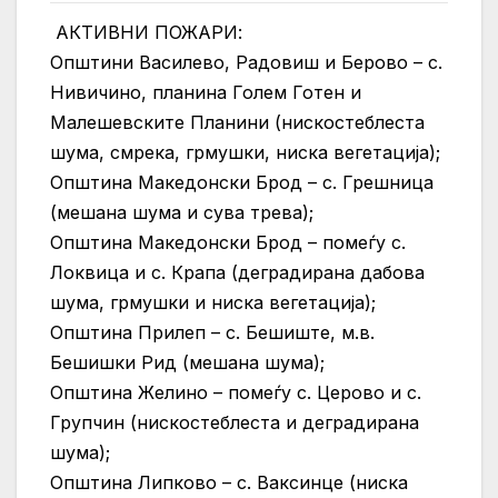
АКТИВНИ ПОЖАРИ:
Општини Василево, Радовиш и Берово – с.
Нивичино, планина Голем Готен и
Малешевските Планини (нискостеблеста
шума, смрека, грмушки, ниска вегетација);
Општина Македонски Брод – с. Грешница
(мешана шума и сува трева);
Општина Македонски Брод – помеѓу с.
Локвица и с. Крапа (деградирана дабова
шума, грмушки и ниска вегетација);
Општина Прилеп – с. Бешиште, м.в.
Бешишки Рид (мешана шума);
Општина Желино – помеѓу с. Церово и с.
Групчин (нискостеблеста и деградирана
шума);
Општина Липково – с. Ваксинце (ниска