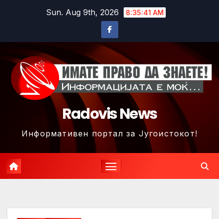
Skip
Sun. Aug 9th, 2026
8:35:43 AM
to
content
Radovis News
Информативен портал за Југоистокот!