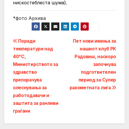
нискостеблеста шума).
*фото Архива
Post
Поради
Пет нови имиња за
температури над
нашиот клуб РК
navigation
40°C,
Радовиш, наскоро
Министерството за
започнува
здравство
подготвителен
препорачува
период за Супер
олеснувања за
ракометната лига
работодавачи и
заштита за ранливи
граѓани