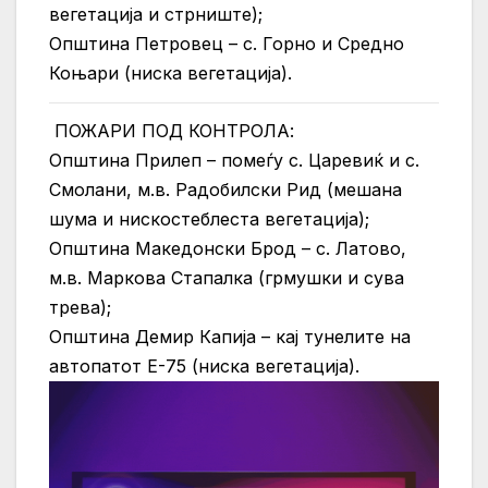
вегетација и стрниште);
Општина Петровец – с. Горно и Средно
Коњари (ниска вегетација).
ПОЖАРИ ПОД КОНТРОЛА:
Општина Прилеп – помеѓу с. Царевиќ и с.
Смолани, м.в. Радобилски Рид (мешана
шума и нискостеблеста вегетација);
Општина Македонски Брод – с. Латово,
м.в. Маркова Стапалка (грмушки и сува
трева);
Општина Демир Капија – кај тунелите на
автопатот Е-75 (ниска вегетација).