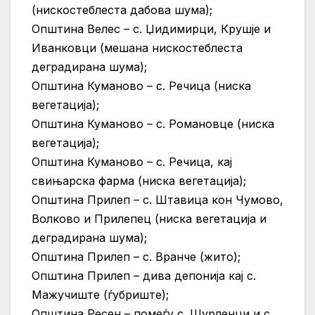
(нискостеблеста дабова шума);
Општина Велес – с. Џидимирци, Крушје и
Иванковци (мешана нискостеблеста
деградирана шума);
Општина Куманово – с. Речица (ниска
вегетација);
Општина Куманово – с. Романовце (ниска
вегетација);
Општина Куманово – с. Речица, кај
свињарска фарма (ниска вегетација);
Општина Прилеп – с. Штавица кон Чумово,
Волково и Прилепец (ниска вегетација и
деградирана шума);
Општина Прилеп – с. Вранче (жито);
Општина Прилеп – дива депонија кај с.
Мажучиште (ѓубриште);
Општина Ресен – помеѓу с. Шурленци и с.