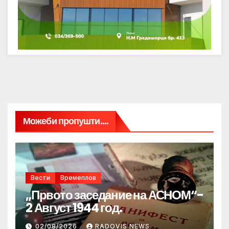
Можеби пропушти....
Вести
Времеплов
„Првото заседание на АСНОМ“-
2 Август 1944 год.
02/08/2026
RADOVIS NEWS