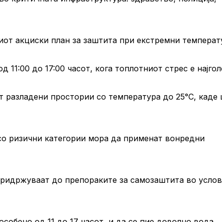
иот акциски план за заштита при екстремни температ
 11:00 до 17:00 часот, кога топлотниот стрес е најгол
т разладени простории со температура до 25°C, каде
со ризични категории мора да применат вонредни
придржуваат до препораките за самозаштита во услов
особено од 11 до 17 часот, и да се пие доволно вода.