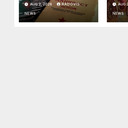
1944 год.
„ИЛ
AUG 2, 2026
RADOVIS
AUG 2
NEWS
NEWS