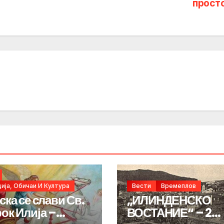
прост
ија, Обичаи И Култура
Вести
Времеплов
ска се слави Св.
„ИЛИНДЕНСКО
ок Илија –
ВОСТАНИЕ“ – 2