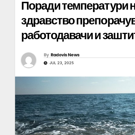
Поради температури н
здравство препорачув
работодавачи и заштит
By
Radovis News
JUL 23, 2025