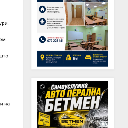
ури.
ем.
 што
и на