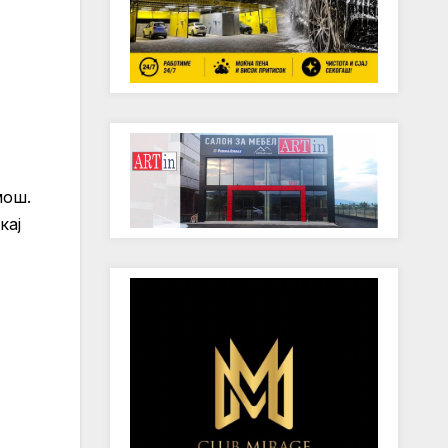
мош.
кај