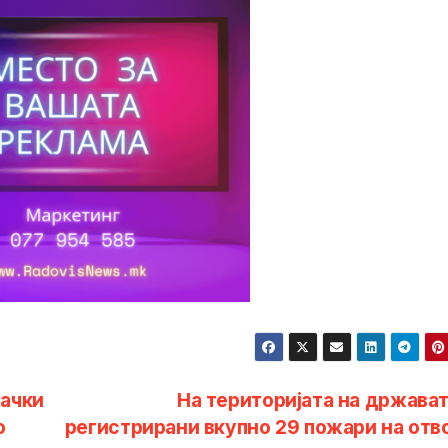
шачки
На територијата на држават
о
регистрирани вкупно 29 пожари на отв