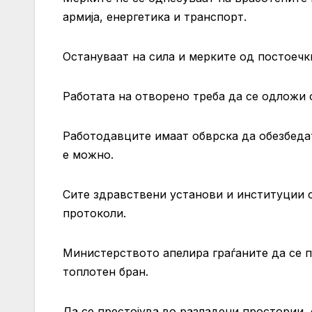
армија, енергетика и транспорт.
Остануваат на сила и мерките од постоечк
Работата на отворено треба да се одложи од
Работодавците имаат обврска да обезбеда
е можно.
Сите здравствени установи и институции 
протоколи.
Министерството апелира граѓаните да се 
топлотен бран.
Да се престојува во разладени простории, 