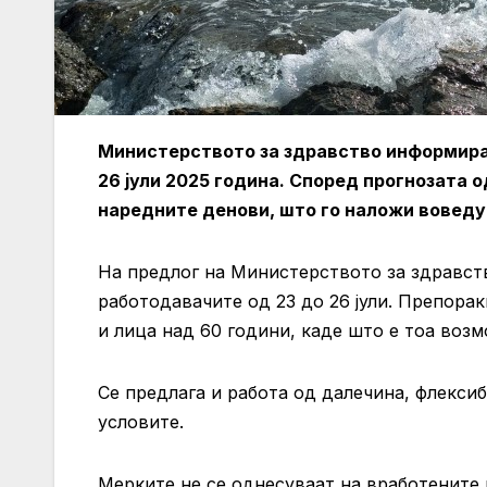
Министерството за здравство информираш
26 јули 2025 година. Според прогнозата 
наредните денови, што го наложи вовед
На предлог на Министерството за здравст
работодавачите од 23 до 26 јули. Препора
и лица над 60 години, каде што е тоа воз
Се предлага и работа од далечина, флекси
условите.
Мерките не се однесуваат на вработените 