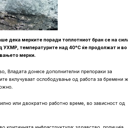
е дека мерките поради топлотниот бран се на сил
од УХМР, температурите над 40°C ќе продолжат и во
увањето мерки.
во, Владата донесе дополнителни препораки за
ките вклучуваат ослободување од работа за бремени 
можно.
билно или двократно работно време, во зависност од
во критичната инфраструктура: здравство, полиција,