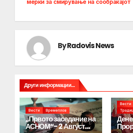
navigation
мерки за смирување на сообраќајот
By
Radovis News
Други информации...
Вести
Вести
Времеплов
Традиц
„Првото заседание на
Дене
АСНОМ“- 2 Август
Прор