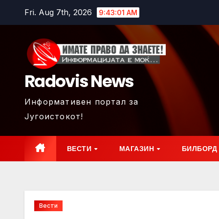
Skip
Fri. Aug 7th, 2026
9:43:03 AM
to
content
Radovis News
Информативен портал за
Југоистокот!
ВЕСТИ
МАГАЗИН
БИЛБОРД
Вести