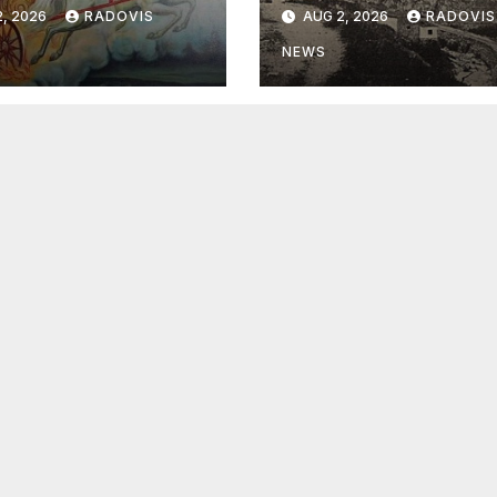
ИНДЕН“
Август 1903 год.
, 2026
RADOVIS
AUG 2, 2026
RADOVIS
NEWS