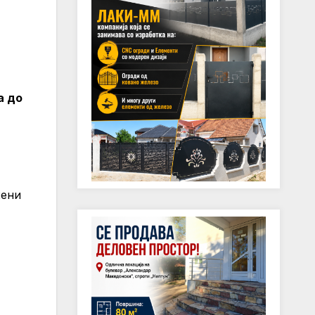
а до
жени