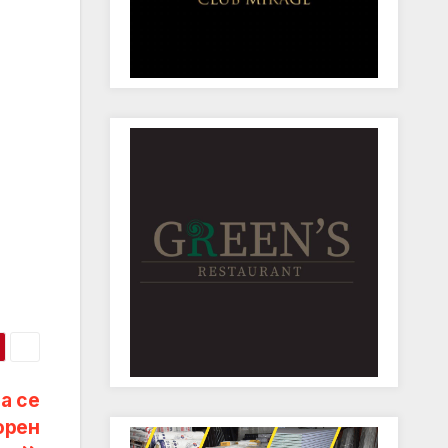
а се
орен