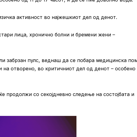
изичка активност во најжешкиот дел од денот.
стари лица, хронично болни и бремени жени –
ли забрзан пулс, веднаш да се побара медицинска по
на отворено, во критичниот дел од денот – особено 
ќе продолжи со секојдневно следење на состојбата и