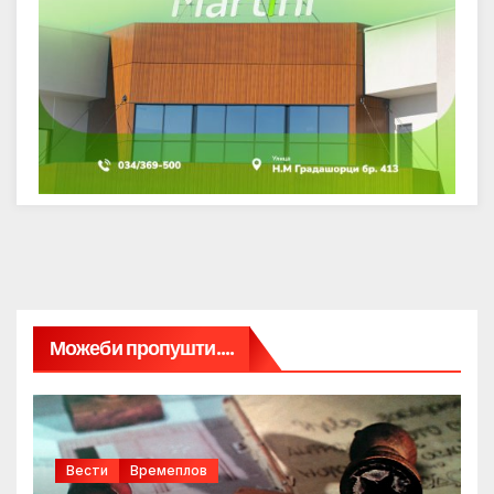
Можеби пропушти....
Вести
Времеплов