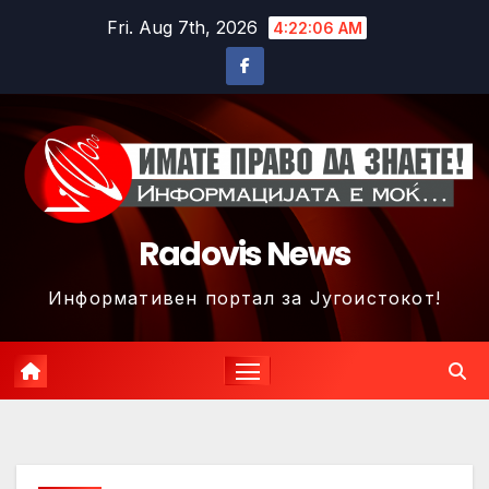
Skip
Fri. Aug 7th, 2026
4:22:09 AM
to
content
Radovis News
Информативен портал за Југоистокот!