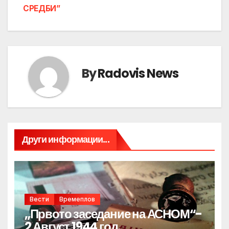
СРЕДБИ”
By
Radovis News
Други информации...
Вести
Времеплов
„Првото заседание на АСНОМ“-
2 Август 1944 год.