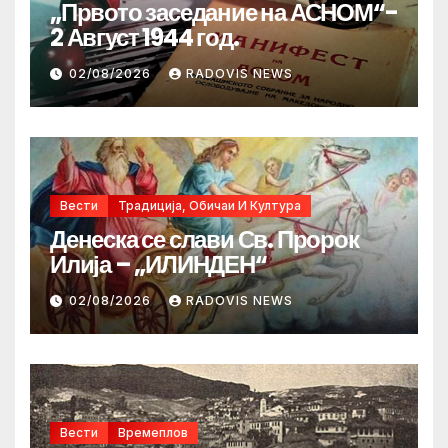
„Првото заседание на АСНОМ“-
2 Август 1944 год.
02/08/2026
RADOVIS NEWS
Вести
Традиција, Обичаи И Култура
Денеска се слави Св. Пророк
Илија – „ИЛИНДЕН“
02/08/2026
RADOVIS NEWS
Вести
Времеплов