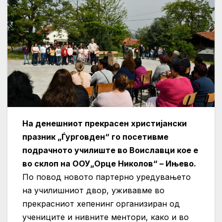
На денешниот прекрасен христијански
празник „Ѓурговден“ го посетивме
подрачното училиште во Воиславци кое е
во склоп на ООУ„Орце Николов“ – Ињево.
По повод новото партерно уредувањето
на училишниот двор, уживавме во
прекрасниот хепенинг организиран од
учениците и нивните ментори, како и во