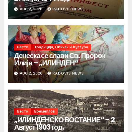
AUG 2, 2026
RADOVIS NEWS
Вести
Традиција, Обичаи И Култура
Денеска се слави Св. Пророк
Илија – „ИЛИНДЕН“
AUG 2, 2026
RADOVIS NEWS
Вести
Времеплов
„ИЛИНДЕНСКО ВОСТАНИЕ“ – 2
Август 1903 год.