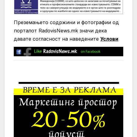
Преземањето содржини и фотографии од
порталот RadovisNews.mk значи дека
давате согласност на нaведените
Услови