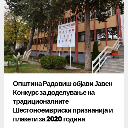
Општина Радовиш објави Јавен
Конкурс за доделување на
традиционалните
Шестоноемвриски признанија и
плакети за 2020 година