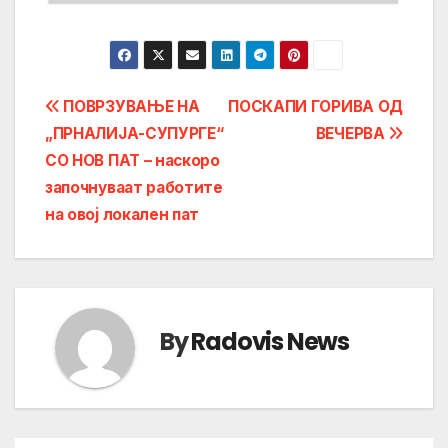
Post
ПОВРЗУВАЊЕ НА
ПОСКАПИ ГОРИВА ОД
„ПРНАЛИЈА-СУПУРГЕ“
ВЕЧЕРВА
navigation
СО НОВ ПАТ – наскоро
започнуваат работите
на овој локален пат
By
Radovis News