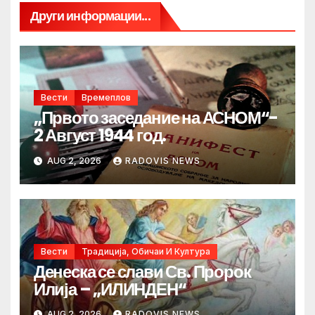
Други информации...
Вести
Времеплов
„Првото заседание на АСНОМ“-
2 Август 1944 год.
AUG 2, 2026
RADOVIS NEWS
Вести
Традиција, Обичаи И Култура
Денеска се слави Св. Пророк
Илија – „ИЛИНДЕН“
AUG 2, 2026
RADOVIS NEWS