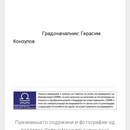
Градоначалник: Герасим
Конзулов
Преземањето содржини и фотографии од
порталот RadovisNews.mk значи дека