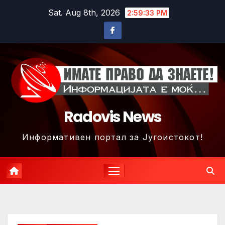
Skip
Sat. Aug 8th, 2026
2:59:36 PM
to
content
Radovis News
Информативен портал за Југоистокот!