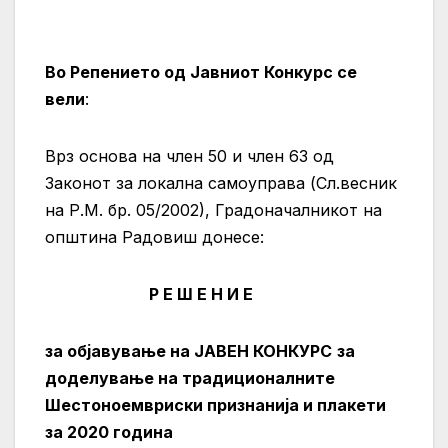
Во Репението од Јавниот Конкурс се
вели
:
Врз основа на член 50 и член 63 од
Законот за локална самоуправа (Сл.весник
на Р.М. бр. 05/2002), Градоначалникот на
општина Радовиш донесе:
Р Е Ш Е Н И Е
за објавување на
JАВЕН КОНКУРС
за
доделување на традиционалните
Шестоноемвриски признанија и плакети
за 2020 година