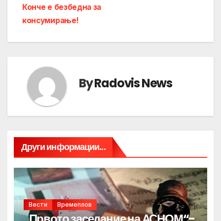
navigation
Конче е безбедна за
консумирање!
By
Radovis News
Други информации...
Вести
Времеплов
„Првото заседание на АСНОМ“-