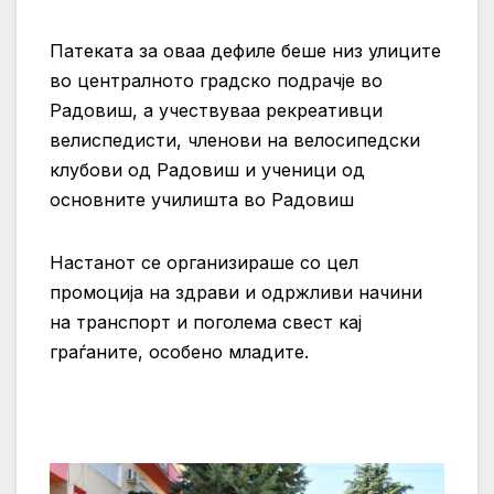
Патеката за оваа дефиле беше низ улиците
во централното градско подрачје во
Радовиш, a учествуваа рекреативци
велиспедисти, членови на велосипедски
клубови од Радовиш и ученици од
основните училишта во Радовиш
Настанот се организираше со цел
промоција на здрави и одржливи начини
на транспорт и поголема свест кај
граѓаните, особено младите.