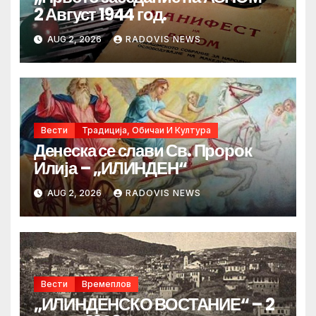
2 Август 1944 год.
AUG 2, 2026
RADOVIS NEWS
Вести
Традиција, Обичаи И Култура
Денеска се слави Св. Пророк
Илија – „ИЛИНДЕН“
AUG 2, 2026
RADOVIS NEWS
Вести
Времеплов
„ИЛИНДЕНСКО ВОСТАНИЕ“ – 2