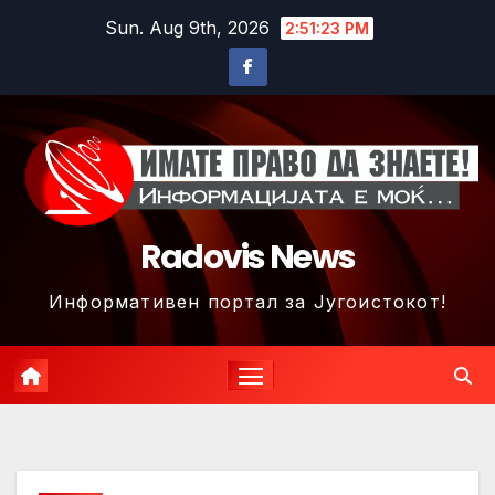
Skip
Sun. Aug 9th, 2026
2:51:26 PM
to
content
Radovis News
Информативен портал за Југоистокот!