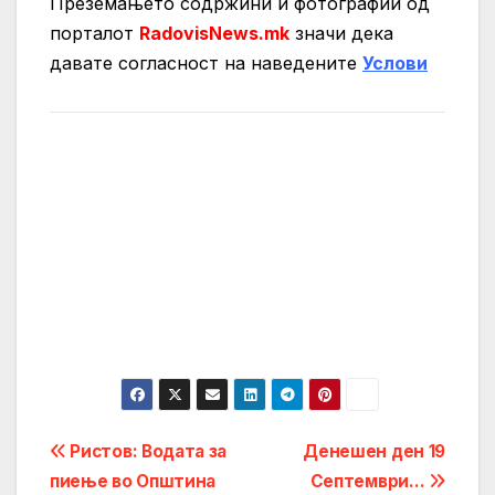
Преземањето содржини и фотографии од
порталот
RadovisNews.mk
значи дека
давате согласност на нaведените
Услови
Post
Ристов: Водата за
Денешен ден 19
пиење во Општина
Септември…