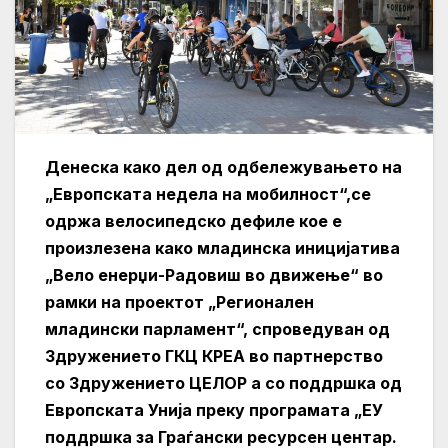
Денеска како дел од одбележувањето на
„Европската недела на мобилност“,се
одржа велосипедско дефиле кое е
произлезена како младинска иницијатива
„Вело енерџи-Радовиш во движење“ во
рамки на проектот „Регионален
младински парламент“, спроведуван од
Здружението ГКЦ КРЕА во партнерство
со Здружението ЦЕЛОР а со поддршка од
Европската Унија преку програмата „ЕУ
поддршка за Граѓански ресурсен центар.