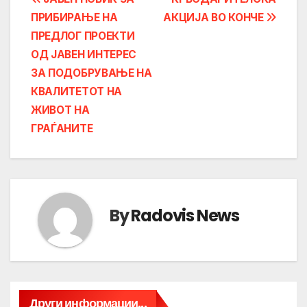
Post
ПРИБИРАЊЕ НА
АКЦИЈА ВО КОНЧЕ
navigation
ПРЕДЛОГ ПРОЕКТИ
ОД ЈАВЕН ИНТЕРЕС
ЗА ПОДОБРУВАЊЕ НА
КВАЛИТЕТОТ НА
ЖИВОТ НА
ГРАЃАНИТЕ
By
Radovis News
Други информации...