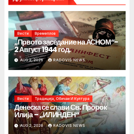
Вести
Времеплов
„Првото заседание на АСНОМ“-
2 Август 1944 год.
AUG 2, 2026
RADOVIS NEWS
Вести
Традиција, Обичаи И Култура
Денеска се слави Св. Пророк
Илија – „ИЛИНДЕН“
AUG 2, 2026
RADOVIS NEWS