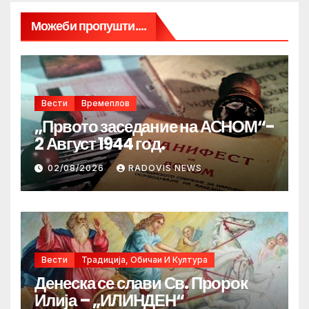
Можеби пропушти....
Вести
Времеплов
„Првото заседание на АСНОМ“-
2 Август 1944 год.
02/08/2026
RADOVIS NEWS
Вести
Традиција, Обичаи И Култура
Денеска се слави Св. Пророк
Илија – „ИЛИНДЕН“