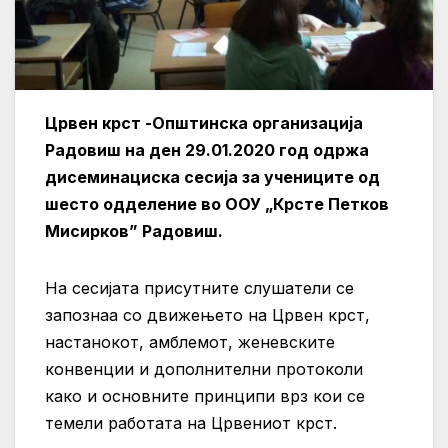
Црвен крст -Општинска организација
Радовиш на ден 29.01.2020 год одржа
дисеминациска сесија за учениците од
шесто одделение во ООУ „Крсте Петков
Мисирков” Радовиш.
На сесијата присутните слушатели се
запознаа со движењето на Црвен крст,
настанокот, амблемот, женевските
конвенции и дополнителни протоколи
како и основните принципи врз кои се
темели работата на Црвениот крст.