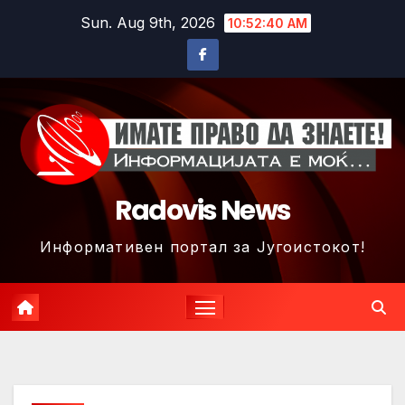
Skip
Sun. Aug 9th, 2026
10:52:43 AM
to
content
Radovis News
Информативен портал за Југоистокот!