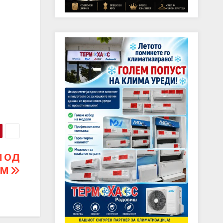
И ОД
ИМ