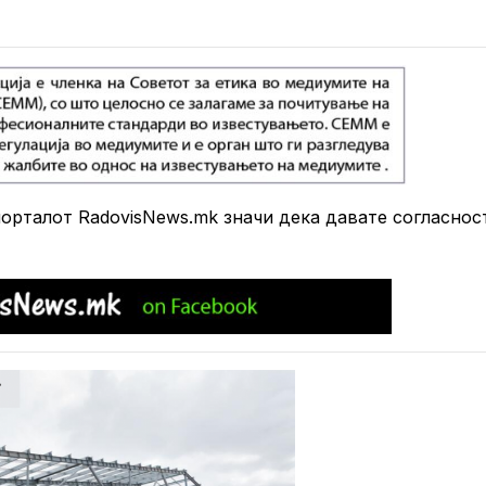
рталот RadovisNews.mk значи дека давате согласнос