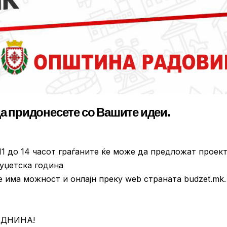
да придонесете со Вашите идеи.
11 до 14 часот граѓаните ќе може да предложат проект
буџетска година
е има можност и онлајн преку web страната budzet.mk.
ИДНИНА!