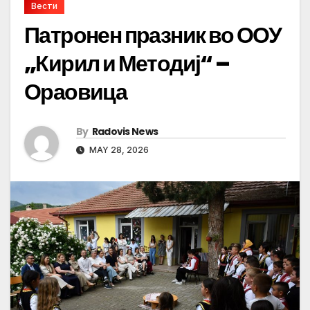
Вести
Патронен празник во ООУ
„Кирил и Методиј“ –
Ораовица
By
Radovis News
MAY 28, 2026