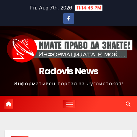
Skip
Fri. Aug 7th, 2026
11:14:48 PM
to
content
Radovis News
Информативен портал за Југоистокот!