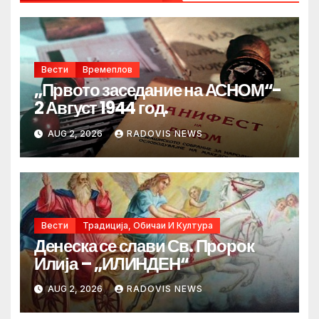
Вести
Времеплов
„Првото заседание на АСНОМ“-
2 Август 1944 год.
AUG 2, 2026
RADOVIS NEWS
Вести
Традиција, Обичаи И Култура
Денеска се слави Св. Пророк
Илија – „ИЛИНДЕН“
AUG 2, 2026
RADOVIS NEWS