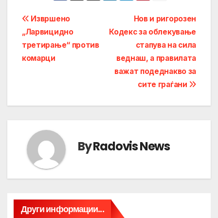
Post
Извршено
Нов и ригорозен
„Ларвицидно
Кодекс за облекување
navigation
третирање“ против
стапува на сила
комарци
веднаш, а правилата
важат подеднакво за
сите граѓани
By
Radovis News
Други информации...