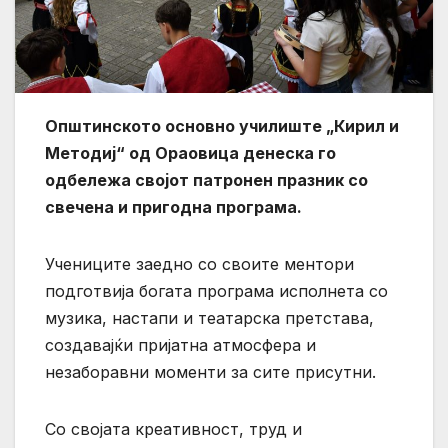
Општинското основно училиште „Кирил и
Методиј“ од Ораовица денеска го
одбележа својот патронен празник со
свечена и пригодна програма.
Учениците заедно со своите ментори
подготвија богата програма исполнета со
музика, настапи и театарска претстава,
создавајќи пријатна атмосфера и
незаборавни моменти за сите присутни.
Со својата креативност, труд и