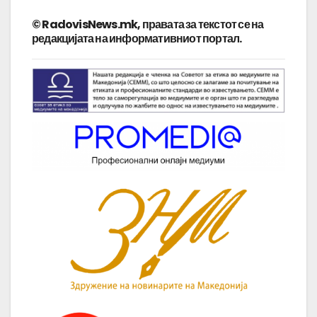
© RadovisNews.mk, правата за текстот се на
редакцијата на информативниот портал.