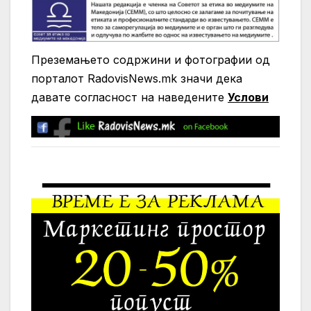
Преземањето содржини и фотографии од
порталот RadovisNews.mk значи дека
давате согласност на нaведените
Услови