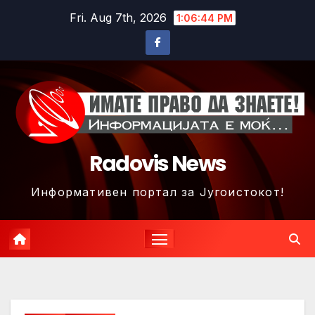
Skip
Fri. Aug 7th, 2026
1:06:47 PM
to
content
Radovis News
Информативен портал за Југоистокот!