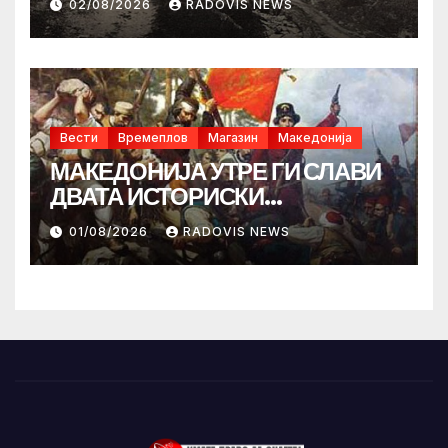
02/08/2026
RADOVIS NEWS
Вести
Времеплов
Магазин
Македонија
МАКЕДОНИЈА УТРЕ ГИ СЛАВИ
ДВАТА ИСТОРИСКИ
ИЛИНДЕНА!
01/08/2026
RADOVIS NEWS