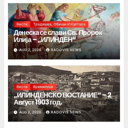
Вести
Традиција, Обичаи И Култура
Денеска се слави Св. Пророк
Илија – „ИЛИНДЕН“
AUG 2, 2026
RADOVIS NEWS
Вести
Времеплов
„ИЛИНДЕНСКО ВОСТАНИЕ“ – 2
Август 1903 год.
AUG 2, 2026
RADOVIS NEWS