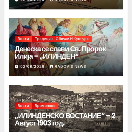
Вести
Традиција, Обичаи И Култура
Денеска се слави Св. Пророк
Илија – „ИЛИНДЕН“
02/08/2026
RADOVIS NEWS
Вести
Времеплов
„ИЛИНДЕНСКО ВОСТАНИЕ“ – 2
Август 1903 год.