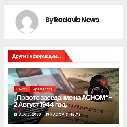
By
Radovis News
Други информации...
Вести
Времеплов
„Првото заседание на АСНОМ“-
2 Август 1944 год.
AUG 2, 2026
RADOVIS NEWS