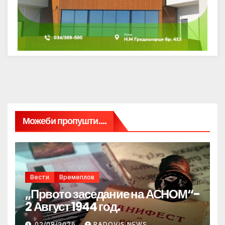
Можеби пропушти....
Вести
Времеплов
„Првото заседание на АСНОМ“-
2 Август 1944 год.
02/08/2026
RADOVIS NEWS