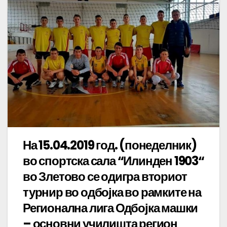
На 15.04.2019 год. (понеделник)
во спортска сала “Илинден 1903“
во Злетово се одигра вториот
турнир во одбојка во рамките на
Регионална лига Одбојка машки
– основни училишта регион