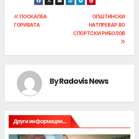
Post
ПОСКАПЕА
ОПШТИНСКИ
ГОРИВАТА
НАТПРЕВАР ВО
navigation
СПОРТСКИ РИБОЛОВ
By
Radovis News
Други информации...