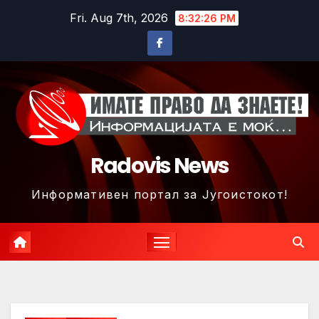
Skip
Fri. Aug 7th, 2026
8:32:29 PM
to
content
Radovis News
Информативен портал за Југоистокот!