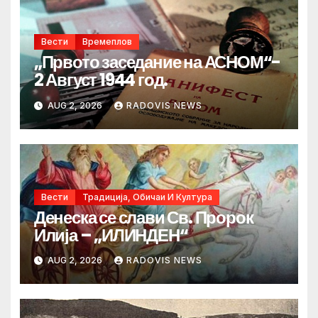
Вести
Времеплов
„Првото заседание на АСНОМ“-
2 Август 1944 год.
AUG 2, 2026
RADOVIS NEWS
Вести
Традиција, Обичаи И Култура
Денеска се слави Св. Пророк
Илија – „ИЛИНДЕН“
AUG 2, 2026
RADOVIS NEWS