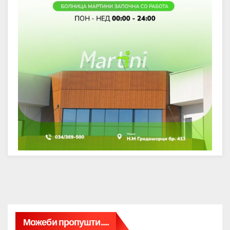
Можеби пропушти....