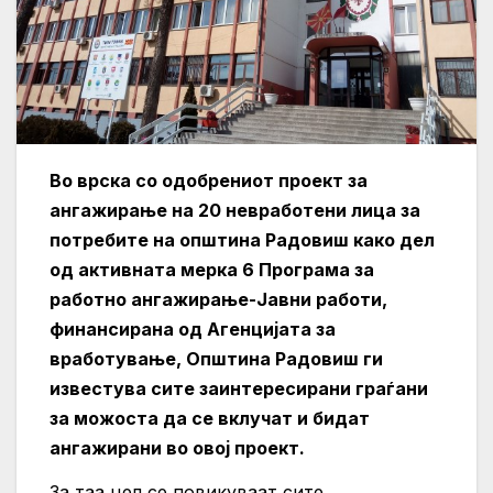
Во врска со одобрениот проект за
ангажирање на 20 невработени лица за
потребите на општина Радовиш како дел
од активната мерка 6 Програма за
работно ангажирање-Јавни работи,
финансирана од Агенцијата за
вработување, Општина Радовиш ги
известува сите заинтересирани граѓани
за можоста да се вклучат и бидат
ангажирани во овој проект.
За таа цел се повикуваат сите