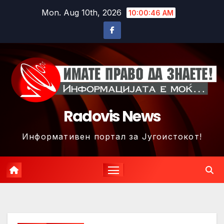
Skip
Mon. Aug 10th, 2026
10:00:49 AM
to
content
Radovis News
Информативен портал за Југоистокот!