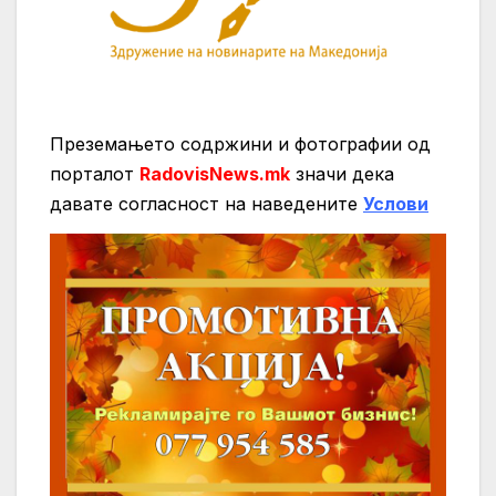
Преземањето содржини и фотографии од
порталот
RadovisNews.mk
значи дека
давате согласност на нaведените
Услови