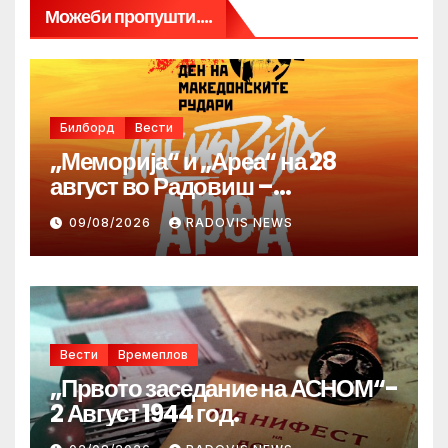
Можеби пропушти....
Билборд
Вести
„Меморија“ и „Ареа“ на 28
август во Радовиш –
продолжува традицијата за
09/08/2026
RADOVIS NEWS
Денот на македонските рудари
Вести
Времеплов
„Првото заседание на АСНОМ“-
2 Август 1944 год.