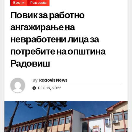
Вести
Радовиш
Повик за работно
ангажирање на
невработени лица за
потребите на општина
Радовиш
By
Radovis News
DEC 16, 2025