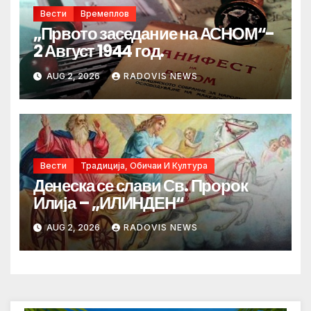
Вести
Времеплов
„Првото заседание на АСНОМ“-
2 Август 1944 год.
AUG 2, 2026
RADOVIS NEWS
Вести
Традиција, Обичаи И Култура
Денеска се слави Св. Пророк
Илија – „ИЛИНДЕН“
AUG 2, 2026
RADOVIS NEWS