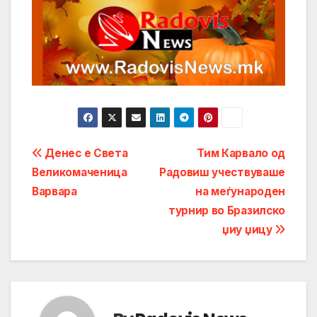
Post
Денес е Света
Тим Карвало од
Великомаченица
Радовиш учествуваше
navigation
Варвара
на меѓународен
турнир во Бразилско
џиу џицу