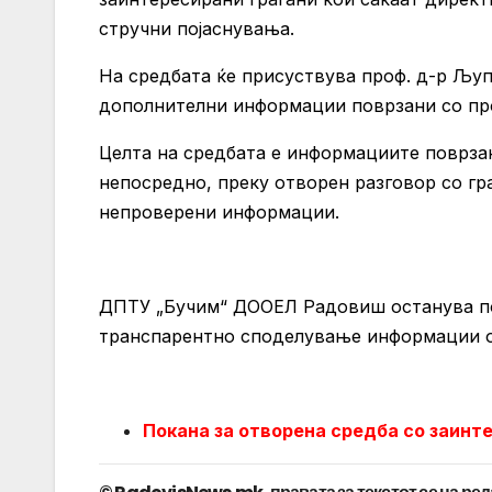
стручни појаснувања.
На средбата ќе присуствува проф. д-р Љуп
дополнителни информации поврзани со пр
Целта на средбата е информациите поврзан
непосредно, преку отворен разговор со гр
непроверени информации.
ДПТУ „Бучим“ ДООЕЛ Радовиш останува пос
транспарентно споделување информации о
Покана за отворена средба со заинт