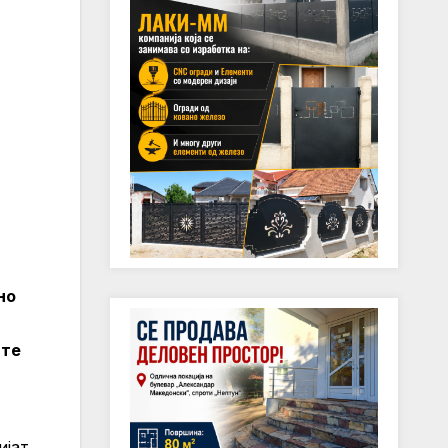
но
ите
ијат