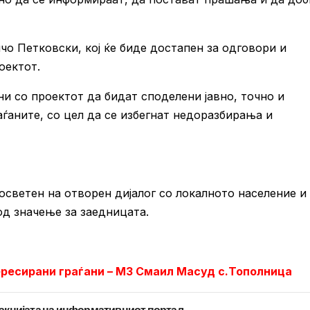
чо Петковски, кој ќе биде достапен за одговори и
оектот.
и со проектот да бидат споделени јавно, точно и
аѓаните, со цел да се избегнат недоразбирања и
ветен на отворен дијалог со локалното население и
д значење за заедницата.
ересирани граѓани – МЗ Смаил Масуд с.Тополница