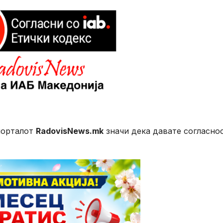
порталот
RadovisNews.mk
значи дека давате согласно