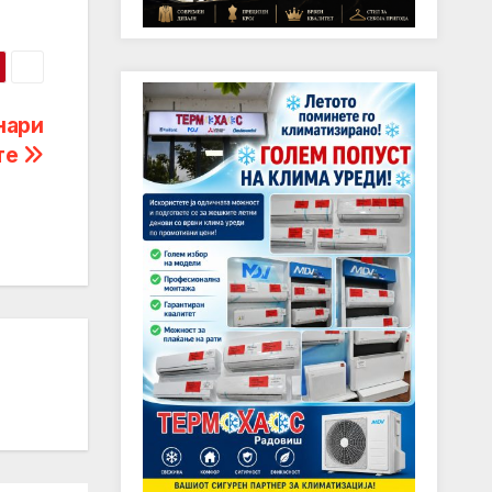
нари
те