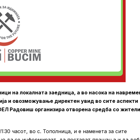
ици на локалната заедница, а во насока на навреме
ја и овозможување директен увид во сите аспекти
ОЕЛ Радовиш организира отворена средба со жител
1:30 часот, во с. Тополница, и е наменета за сите
но да се информираат, да постават прашања и да доб