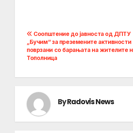
Post
Соопштение до јавноста од ДПТУ
„Бучим“ за преземените активности
navigation
поврзани со барањата на жителите н
Тополница
By
Radovis News