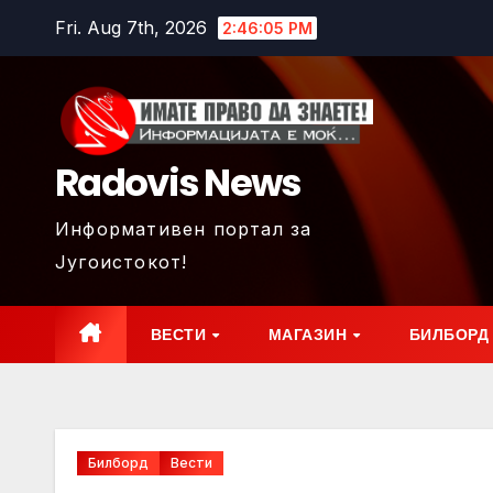
Skip
Fri. Aug 7th, 2026
2:46:06 PM
to
content
Radovis News
Информативен портал за
Југоистокот!
ВЕСТИ
МАГАЗИН
БИЛБОРД
Билборд
Вести