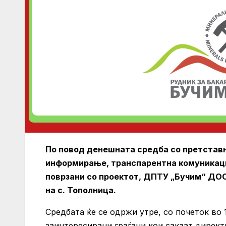
По повод денешната средба со претставн
информирање, транспарентна комуникаци
поврзани со проектот, ДПТУ „Бучим“ ДО
на с. Тополница.
Средбата ќе се одржи утре, со почеток во 1
заинтересирани граѓани кои сакаат директ