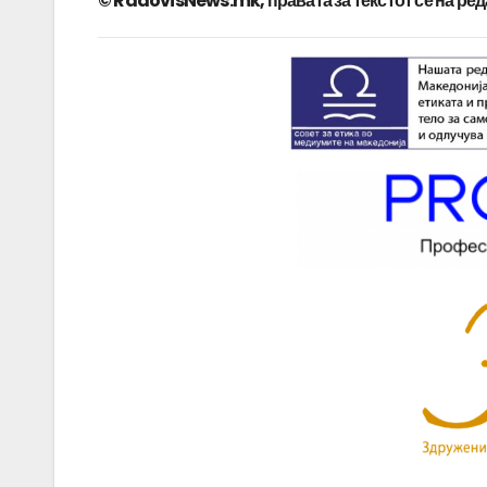
© RadovisNews.mk, правата за текстот се на ре