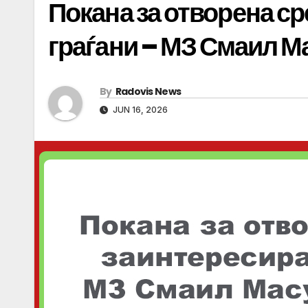
Покана за отворена с
граѓани – МЗ Смаил М
By
Radovis News
JUN 16, 2026