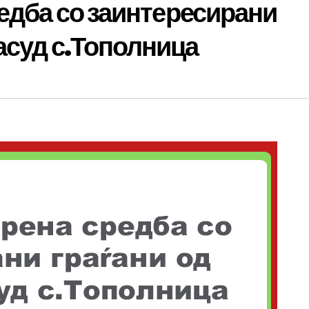
редба со заинтересирани
асуд с.Тополница