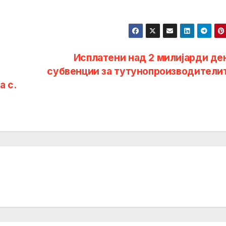
Исплатени над 2 милијарди де
субвенции за тутунопроизводители
а с.