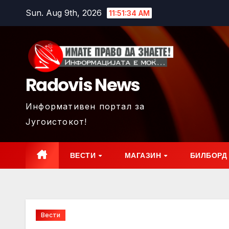
Skip
Sun. Aug 9th, 2026
11:51:36 AM
to
content
Radovis News
Информативен портал за
Југоистокот!
ВЕСТИ
МАГАЗИН
БИЛБОРД
Вести