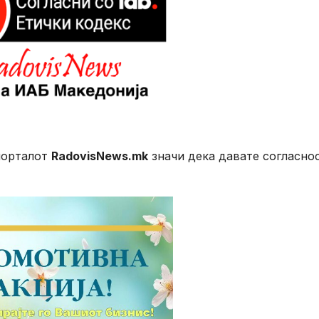
порталот
RadovisNews.mk
значи дека давате согласно