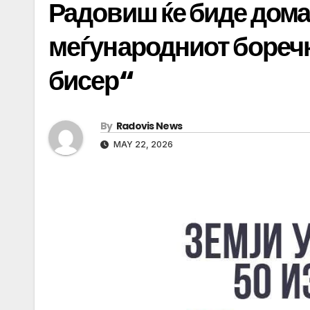
Радовиш ќе биде домаќ
меѓународниот бореч
бисер“
By
Radovis News
MAY 22, 2026