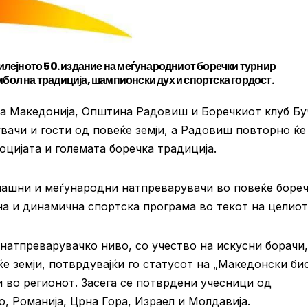
билејното 50. издание на меѓународниот боречки турнир
мбол на традиција, шампионски дух и спортска гордост.
на Македонија, Општина Радовиш и Боречкиот клуб Бу
ачи и гости од повеќе земји, а Радовиш повторно ќе
оцијата и големата боречка традиција.
машни и меѓународни натпреварувачи во повеќе боре
на и динамична спортска програма во текот на целиот
натпреварувачко ниво, со учество на искусни борачи,
е земји, потврдувајќи го статусот на „Македонски би
и во регионот. Засега се потврдени учесници од
во, Романија, Црна Гора, Израел и Молдавија.