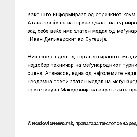
Како што информираат од боречкиот клум 
Атанасов ќе се натпреваруваат на турниро
зад себе веќе има златен медал од меѓуна
„Иван Деливерски“ во Бугарија.
Николов е еден од најталентираните млади
најдобар техничар на меѓународниот турни
сцена. Атанасов, една од најголемите над
неодамна освои златен медал на меѓународ
претставува Македонија на европските пр
© RadovisNews.mk, правата за текстот се на ре