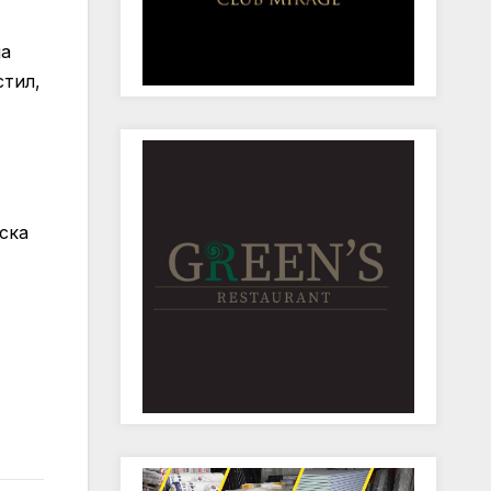
ја
стил,
ска