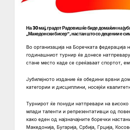
На 30 мај, градот Радовиш ќе биде домаќин на ју
„Македонски бисер“, настан што со децении е си
Во организација на Боречката федерација 
годинашниот турнир ќе донесе натпреварув
стане место каде се среќаваат спортот, ем
Јубилејното издание ќе обедини врвни до
категории и дисциплини, носејќи квалитет
Турнирот ќе понуди натпревари на високо 
млади таленти и репрезентативци од повеќ
како еден од најзначајните боречки настан
Македонија, Бугарија, Србија, Грција, Косо