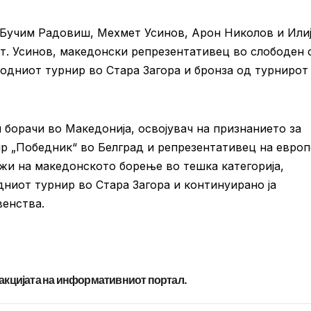
Бучим Радовиш, Мехмет Усинов, Арон Николов и Или
т. Усинов, македонски репрезентативец во слободен 
родниот турнир во Стара Загора и бронза од турнирот
 борачи во Македонија, освојувач на признанието за
р „Победник“ во Белград и репрезентативец на европ
ежи на македонското борење во тешка категорија,
ниот турнир во Стара Загора и континуирано ја
венства.
дакцијата на информативниот портал.