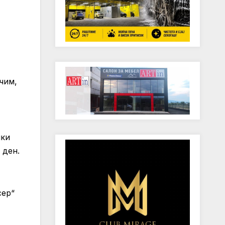
чим,
чки
 ден.
сер“