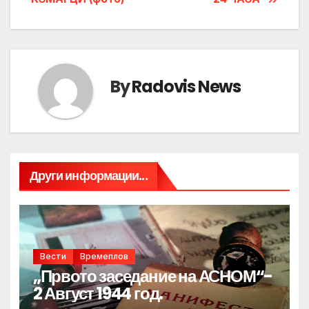
By
Radovis News
Други информации...
Вести
Времеплов
„Првото заседание на АСНОМ“-
2 Август 1944 год.