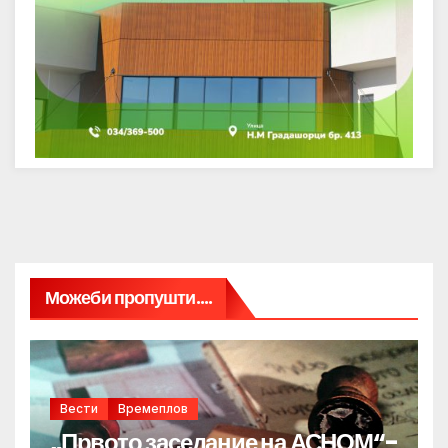
Можеби пропушти....
Вести
Времеплов
„Првото заседание на АСНОМ“-