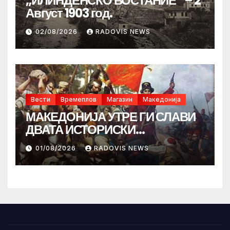
„ИЛИНДЕНСКО ВОСТАНИЕ“ – 2
Август 1903 год.
02/08/2026
RADOVIS NEWS
Вести
Времеплов
Магазин
Македонија
МАКЕДОНИЈА УТРЕ ГИ СЛАВИ
ДВАТА ИСТОРИСКИ
ИЛИНДЕНА!
01/08/2026
RADOVIS NEWS