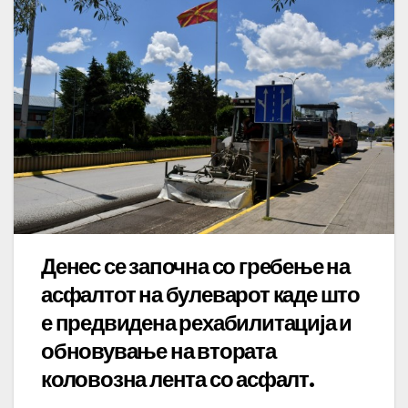
Денес се започна со гребење на
асфалтот на булеварот каде што
е предвидена рехабилитација и
обновување на втората
коловозна лента со асфалт.