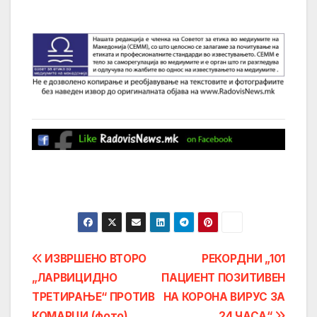
Post
ИЗВРШЕНО ВТОРО
РЕКОРДНИ „101
„ЛАРВИЦИДНО
ПАЦИЕНТ ПОЗИТИВЕН
navigation
ТРЕТИРАЊЕ“ ПРОТИВ
НА КОРОНА ВИРУС ЗА
КОМАРЦИ (фото)
24 ЧАСА“