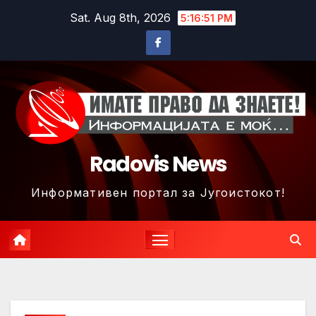
Skip
Sat. Aug 8th, 2026
5:16:54 PM
to
content
Radovis News
Информативен портал за Југоистокот!