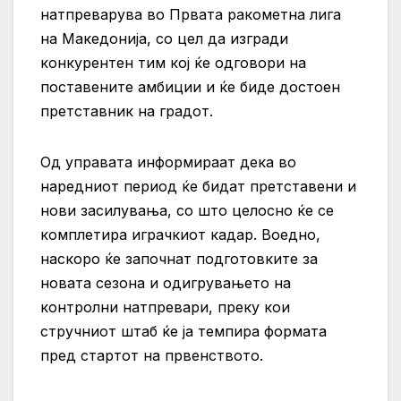
натпреварува во Првата ракометна лига
на Македонија, со цел да изгради
конкурентен тим кој ќе одговори на
поставените амбиции и ќе биде достоен
претставник на градот.
Од управата информираат дека во
наредниот период ќе бидат претставени и
нови засилувања, со што целосно ќе се
комплетира играчкиот кадар. Воедно,
наскоро ќе започнат подготовките за
новата сезона и одигрувањето на
контролни натпревари, преку кои
стручниот штаб ќе ја темпира формата
пред стартот на првенството.