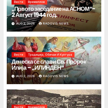
Вести
Времеплов
„Првото заседание на АСНОМ“-
2 Август 1944 год.
AUG 2, 2026
RADOVIS NEWS
Вести
Традиција, Обичаи И Култура
Денеска се слави Св. Пророк
Илија – „ИЛИНДЕН“
AUG 2, 2026
RADOVIS NEWS
Вести
Времеплов