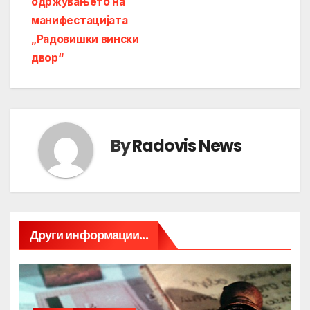
одржувањето на
манифестацијата
„Радовишки вински
двор“
By
Radovis News
Други информации...