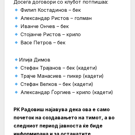
Досега договори со клубот потпишаа:
Филип Костадинов – бек
Александар Ристов – голман
Иванче Ончев – бек
Стојанче Ристов – крило
Васе Петров – бек
Илија Димов
Стефан Трајанов – бек (кадети)
Трајче Манасиев – пикер (кадети)
Стефан Велков – бек (кадети)
Александар Ѓоргиев – крило (кадети)
РК Радовиш најавува дека ова е само
почеток на создавањето на тимот, а во
следниот период јавноста ќе биде
информирана и за останатите