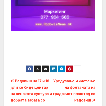
Post
Радовиш на 17 и 18
Уредување и чистење
јули ќе биде центар
на фонтаната на
navigation
на винската култура и
градскиот плоштад во
добрата забава со
Радовиш