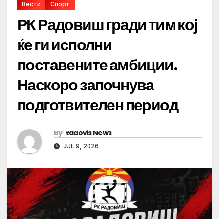
Вести
Спорт
РК Радовиш гради тим кој
ќе ги исполни
поставените амбиции.
Наскоро започнува
подготвителен период
By
Radovis News
JUL 9, 2026