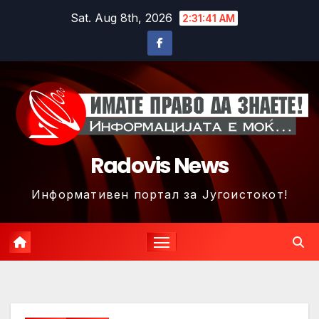
Skip
Sat. Aug 8th, 2026
2:31:43 AM
to
content
Radovis News
Информативен портал за Југоистокот!