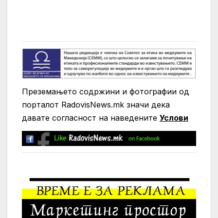
Преземањето содржини и фотографии од
порталот RadovisNews.mk значи дека
давате согласност на нaведените
Услови