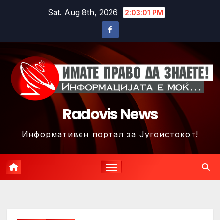
Skip
Sat. Aug 8th, 2026
2:03:04 PM
to
content
Radovis News
Информативен портал за Југоистокот!