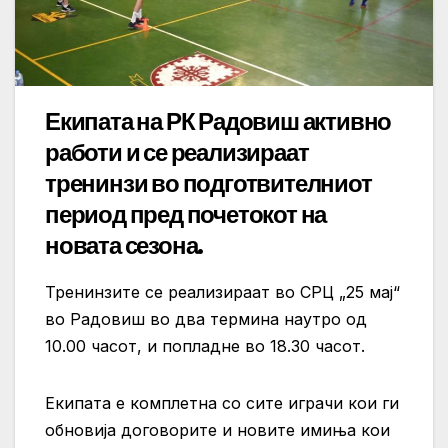
Екипата на РК Радовиш активно
работи и се реализираат
тренинзи во подготвителниот
период пред почетокот на
новата сезона.
Тренинзите се реализираат во СРЦ „25 мај“
во Радовиш во два термина наутро од
10.00 часот, и попладне во 18.30 часот.
Екипата е комплетна со сите играчи кои ги
обновија договорите и новите имиња кои