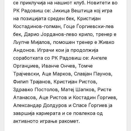
се приклучија на нашиот клуб. Новитети во
РК Радовиш се: Јикица Вештица кој игра
на позицијата среден бек, Кристијан
Костадинов-голман, Гоце Ѓоргиевски-лев
бек, Дарио Јорданов-лево крило, тренер е
Љупче Мијалов, помошен тренер е Живко
Андонов. Играчи кои ја продолжија
соработката со РК Радовиш се: Ангеле
Органџиев, Иванче Ончев, Томче
Трајчевски, Аце Марков, Славјан Паунов,
Филип Трајанов, Кристијан Ристов,
Здравко Постолов, Матеј Шапков, Ристе
Атанасов, Аце Ристов и Костадин Ѓоргиев,
Александар Долдуров и Спасе Ѓоргиев ја
завршија кариерата и се повлекоа од
активното играње ракомет.