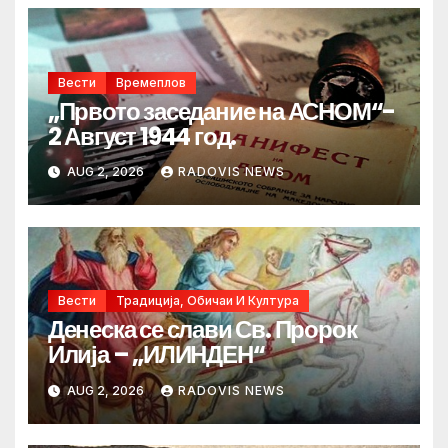
Вести
Времеплов
„Првото заседание на АСНОМ“-
2 Август 1944 год.
AUG 2, 2026
RADOVIS NEWS
Вести
Традиција, Обичаи И Култура
Денеска се слави Св. Пророк
Илија – „ИЛИНДЕН“
AUG 2, 2026
RADOVIS NEWS