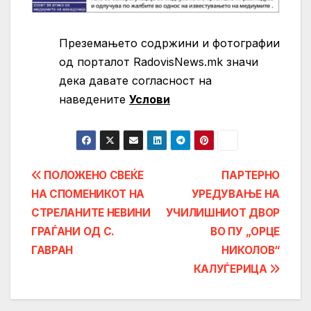
Преземањето содржини и фотографии
од порталот RadovisNews.mk значи
дека давате согласност на
нaведените
Услови
Post
ПОЛОЖЕНО СВЕЌЕ
ПАРТЕРНО
НА СПОМЕНИКОТ НА
УРЕДУВАЊЕ НА
navigation
СТРЕЛАНИТЕ НЕВИНИ
УЧИЛИШНИОТ ДВОР
ГРАЃАНИ ОД С.
ВО ПУ „ОРЦЕ
ГАВРАН
НИКОЛОВ“
КАЛУЃЕРИЦА