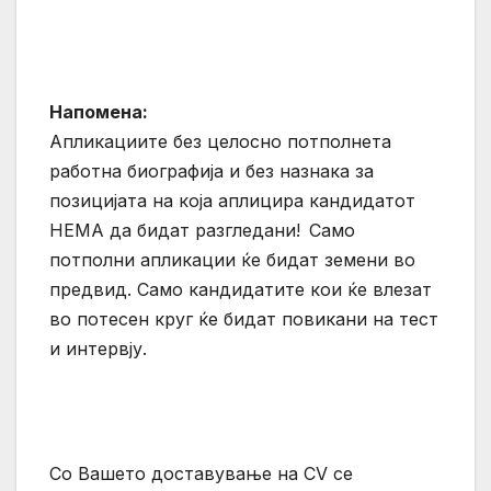
Напомена
:
Апликациите без целосно потполнета
работна биографија и без назнака за
позицијата на која аплицира кандидатот
НЕМА да бидат разгледани!
Само
потполни апликации ќе бидат земени во
предвид. Само кандидатите кои ќе влезат
во потесен круг ќе бидат повикани на тест
и интервју.
Со Вашето доставување на CV се