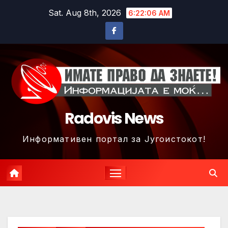
Skip
Sat. Aug 8th, 2026
6:22:08 AM
to
content
Radovis News
Информативен портал за Југоистокот!