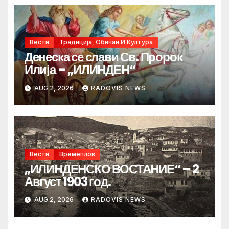
Вести
Традиција, Обичаи И Култура
Денеска се слави Св. Пророк
Илија – „ИЛИНДЕН“
AUG 2, 2026
RADOVIS NEWS
Вести
Времеплов
„ИЛИНДЕНСКО ВОСТАНИЕ“ – 2
Август 1903 год.
AUG 2, 2026
RADOVIS NEWS