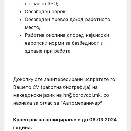
согласно ЗРО;
Обезбеден оброк;
Обезбеден превоз до/од работното
место;
Работна околина според највисоки
европски норми за безбедност и
здравје при работа
Доколку сте заинтересирани испратете го
Вашето CV (работна биографија) на
македонски јазик на
hr@borovdol.mk
, со
назнака за оглас за “Автомеханичар”.
Краен рок за аплицирање е до 06.03.2024
година.