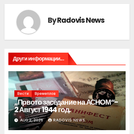
By
Radovis News
Други информации...
Вести
Времеплов
„Првото заседание на АСНОМ“-
2 Август 1944 год.
AUG 2, 2026
RADOVIS NEWS