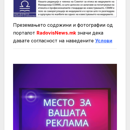
Преземањето содржини и фотографии од
порталот
RadovisNews.mk
значи дека
давате согласност на нaведените
Услови