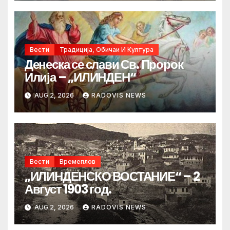
Вести
Традиција, Обичаи И Култура
Денеска се слави Св. Пророк
Илија – „ИЛИНДЕН“
AUG 2, 2026
RADOVIS NEWS
Вести
Времеплов
„ИЛИНДЕНСКО ВОСТАНИЕ“ – 2
Август 1903 год.
AUG 2, 2026
RADOVIS NEWS