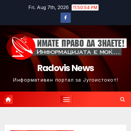
Skip
Fri. Aug 7th, 2026
11:50:57 PM
to
content
Radovis News
Информативен портал за Југоистокот!