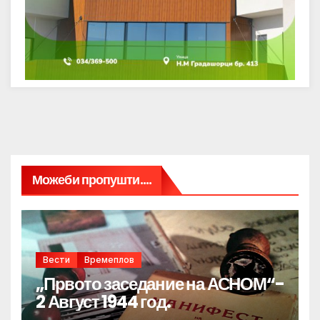
Можеби пропушти....
Вести
Времеплов
„Првото заседание на АСНОМ“-
2 Август 1944 год.