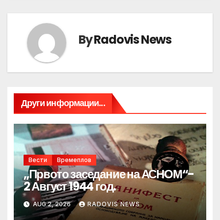
By
Radovis News
Други информации...
Вести
Времеплов
„Првото заседание на АСНОМ“-
2 Август 1944 год.
AUG 2, 2026
RADOVIS NEWS