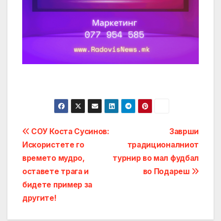
Post
СОУ Коста Сусинов:
Заврши
Искористете го
традиционалниот
navigation
времето мудро,
турнир во мал фудбал
оставете трага и
во Подареш
бидете пример за
другите!