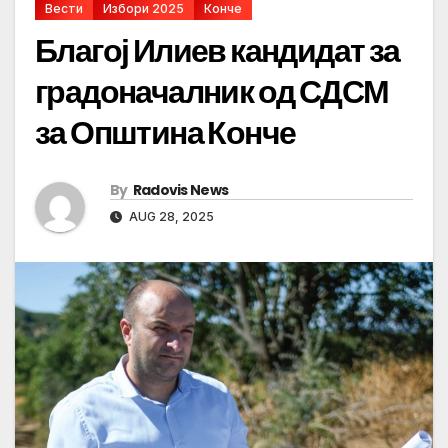
Вести
Избори 2025
Конче
Благој Илиев кандидат за
градоначалник од СДСМ
за Општина Конче
By
Radovis News
AUG 28, 2025