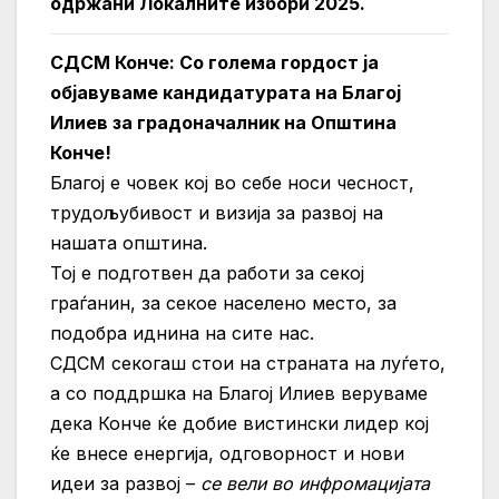
одржани Локалните избори 2025.
СДСМ Конче: Со голема гордост ја
објавуваме кандидатурата на Благој
Илиев за градоначалник на Општина
Конче!
Благој е човек кој во себе носи чесност,
трудољубивост и визија за развој на
нашата општина.
Тој е подготвен да работи за секој
граѓанин, за секое населено место, за
подобра иднина на сите нас.
СДСМ секогаш стои на страната на луѓето,
а со поддршка на Благој Илиев веруваме
дека Конче ќе добие вистински лидер кој
ќе внесе енергија, одговорност и нови
идеи за развој –
се вели во инфромацијата