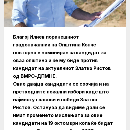
Благој Илиев поранешниот
градоначалник на Општина Конче
повторно е номиниран за кандидат за
оваа општина и ќе му биде против
кандидат на актуелниот Златко Ристов
од ВМРО-ДПМНЕ.
Овие двајца кандидати се соочија и на
претходните локални избори каде што
најмногу гласови и победи Златко
Ристов. Останува да видиме дали се
имат променето мислењата за овие
кандидати на 19 октомври кога ќе бидат