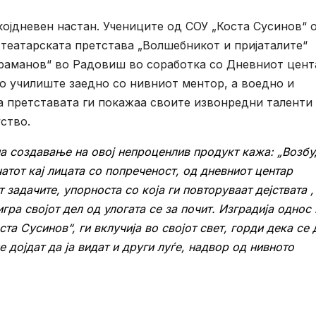
ојдневен настан. Учениците од СОУ „Коста Сусинов“ 
театарската претстава „Волшебникот и пријаталите“
араманов“ во Радовиш во соработка со Дневниот цент
о училиште заедно со нивниот ментор, а воедно и
 претставата ги покажаа своите извонредни таленти 
ство.
а создавање на овој непроценлив продукт кажа: „Возбу
атот кај лицата со попреченост, од дневниот центар
 задачите, упорноста со која ги повторуваат дејствата ,
игра својот дел од улогата се за почит. Изградија однос
а Сусинов“, ги вклучија во својот свет, горди дека се 
е дојдат да ја видат и други луѓе, надвор од нивното