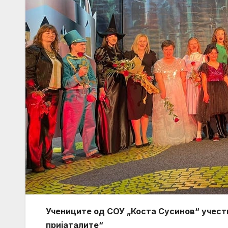
Учениците од СОУ „Коста Сусинов“ учест
пријаталите“