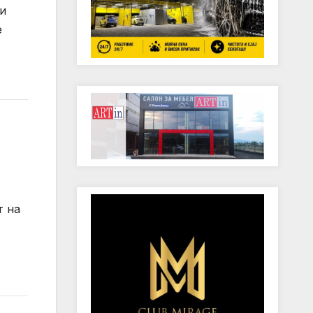
ри
е
т на