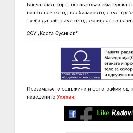
Впечатокот кој го остава оваа аматерска т
нешто повеќе од вообичаеното, само треба
треба да работиме на одржливост на позити
СОУ „Коста Сусинов“
Преземањето содржини и фотографии од по
нaведените
Услови