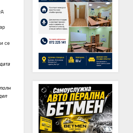
од
ар
и се
дата
 полн
дел