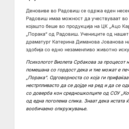
Деновиве во Радовиш се одржа еден несек
Радовиш имаа можност да учествуваат во 
којашто беше во продукција на ЦК „Ацо К
„Порака“ од Радовиш. Учениците од нашет
драматург Катерина Диманова Јованова на
здобија со едно незаменливо животно иску
Психологот Виолета Србакова за процесот н
помешана со гордост дека и тие можат е печ
„Порака“. Одговорноста со која ги прифаќаат
нестрпливасто да се дојде на ред и да се од
со доверба кон средношколците од СОУ „Кост
од една поголема слика. Знаат дека истата ќ
вообичаено опкружување.