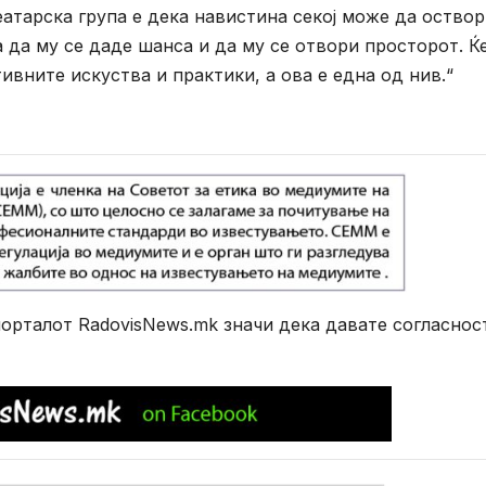
еатарска група е дека навистина секој може да оство
 да му се даде шанса и да му се отвори просторот. Ќ
вните искуства и практики, а ова е една од нив.“
рталот RadovisNews.mk значи дека давате согласнос