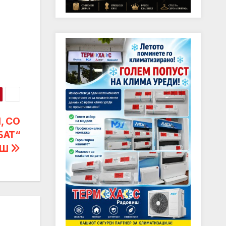
, СО
БАТ“
ИШ