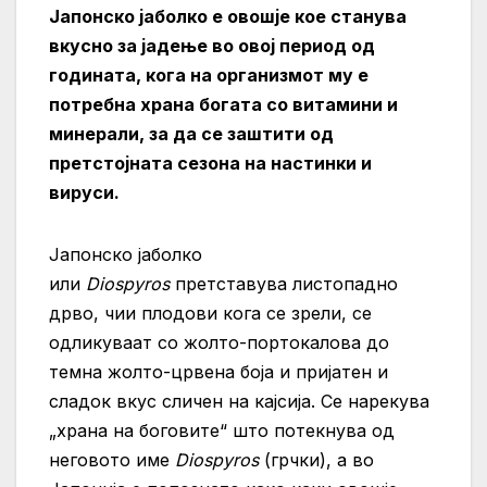
Јапонско јаболко е овошје кое станува
вкусно за јадење во овој период од
годината, кога на организмот му е
потребна храна богата со витамини и
минерали, за да се заштити од
претстојната сезона на настинки и
вируси.
Јапонско јаболко
или
Diospyros
претставува листопадно
дрво, чии плодови кога се зрели, се
одликуваат со жолто-портокалова до
темна жолто-црвена боја и пријатен и
сладок вкус сличен на кајсија. Се нарекува
„храна на боговите“ што потекнува од
неговото име
Diospyros
(грчки), а во