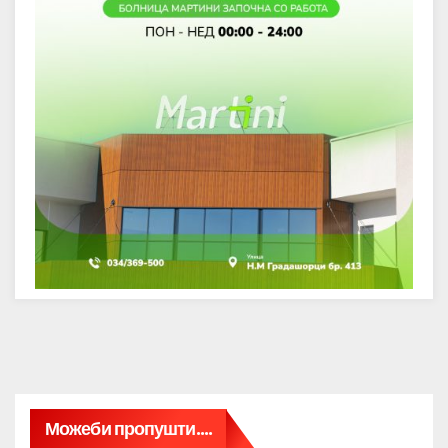
Можеби пропушти....