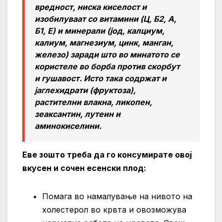
вредност, ниска киселост и
изобилуваат со витамини (Ц, Б2, А,
Б1, Е) и минерали (јод, калциум,
калиум, магнезиум, цинк, манган,
железо) заради што во минатото се
користеле во борба против скорбут
и гушавост. Исто така содржат и
јаглехидрати (фруктоза),
растителни влакна, ликопен,
зеаксантин, лутеин и
аминокиселини.
Еве зошто треба да го консумирате овој
вкусен и сочен есенски плод:
Помага во намалување на нивото на
холестерол во крвта и овозможува