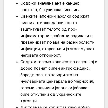
Содржи значајна анти-канцер
состојка, бетулинска киселина.
Свежите јапонски јаболки содржат
силни антиоксиданси кои го
заштитуваат телото од про-
инфламаторни слободни радикали и
превенираат појава на разни болести,
инфекции, стареење и ја зголемуваат
неговата отпорност.
Содржи големо количество селен кој е
добро познат силен антиоксиданс.
Заради ова, по хаваријата на
нуклеарната центарала во Чернобил,
големи количини јапонски јаболка
биле откупени од украинските
трговци.
Листовите се користат како добар