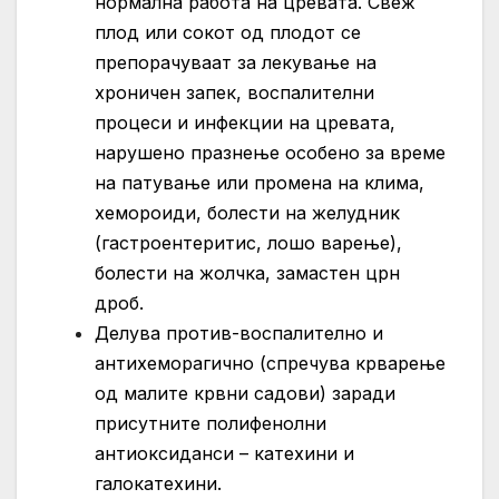
нормална работа на цревата. Свеж
плод или сокот од плодот се
препорачуваат за лекување на
хроничен запек, воспалителни
процеси и инфекции на цревата,
нарушено празнење особено за време
на патување или промена на клима,
хемороиди, болести на желудник
(гастроентеритис, лошо варење),
болести на жолчка, замастен црн
дроб.
Делува против-воспалително и
антихеморагично (спречува крварење
од малите крвни садови) заради
присутните полифенолни
антиоксиданси – катехини и
галокатехини.