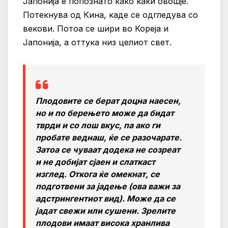
Јапонија е попознато како каки овошје.
Потекнува од Кина, каде се одгледува со
векови. Потоа се шири во Кореја и
Јапонија, а оттука низ целиот свет.
Плодовите се берат доцна наесен,
но и по берењето може да бидат
тврди и со лош вкус, па ако ги
пробате веднаш, ќе се разочарате.
Затоа се чуваат додека не созреат
и не добијат сјаен и слаткаст
изглед. Откога ќе омекнат, се
подготвени за јадење (ова важи за
адстрингентиот вид). Може да се
јадат свежи или сушени. Зрелите
плодови имаат висока хранлива