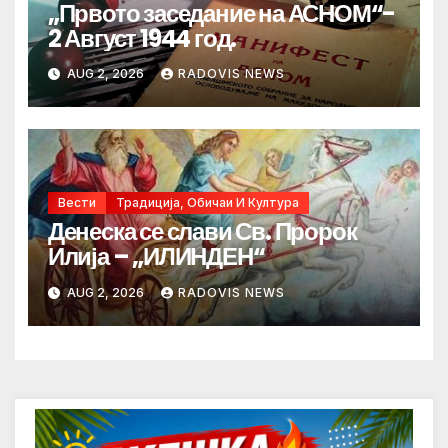
„Првото заседание на АСНОМ“-
2 Август 1944 год.
AUG 2, 2026
RADOVIS NEWS
Вести
Традиција, Обичаи И Култура
Денеска се слави Св. Пророк
Илија – „ИЛИНДЕН“
AUG 2, 2026
RADOVIS NEWS