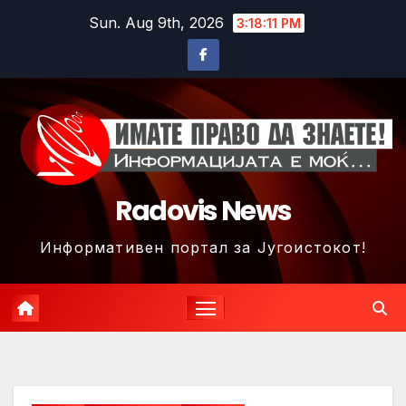
Skip
Sun. Aug 9th, 2026
3:18:14 PM
to
content
Radovis News
Информативен портал за Југоистокот!