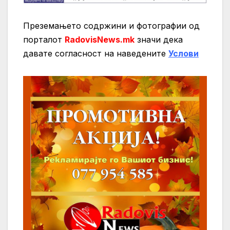
Преземањето содржини и фотографии од
порталот
RadovisNews.mk
значи дека
давате согласност на нaведените
Услови