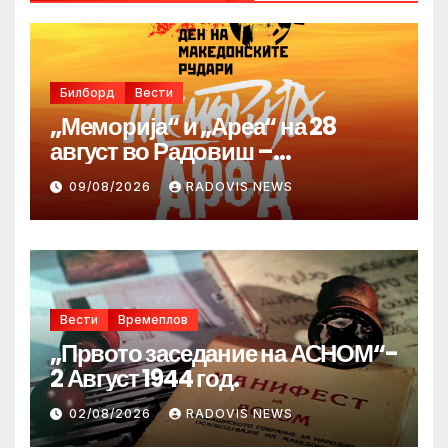
Билборд
Вести
„Меморија“ и „Ареа“ на 28
август во Радовиш –
продолжува традицијата за
09/08/2026
RADOVIS NEWS
Денот на македонските рудари
Вести
Времеплов
„Првото заседание на АСНОМ“-
2 Август 1944 год.
02/08/2026
RADOVIS NEWS