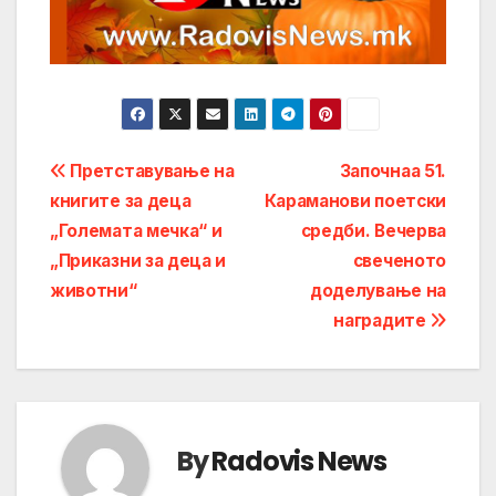
Post
Претставување на
Започнаа 51.
книгите за деца
Караманови поетски
navigation
„Големата мечка“ и
средби. Вечерва
„Приказни за деца и
свеченото
животни“
доделување на
наградите
By
Radovis News