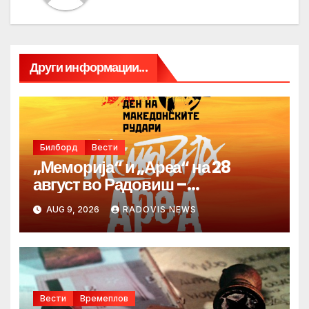
Други информации...
Билборд
Вести
„Меморија“ и „Ареа“ на 28
август во Радовиш –
продолжува традицијата за
AUG 9, 2026
RADOVIS NEWS
Денот на македонските рудари
Вести
Времеплов