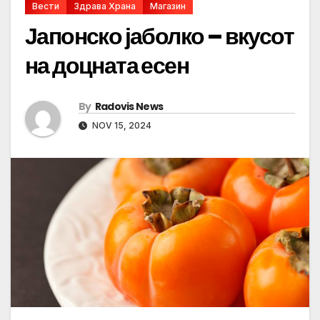
Вести
Здрава Храна
Магазин
Јапонско јаболко – вкусот
на доцната есен
By
Radovis News
NOV 15, 2024