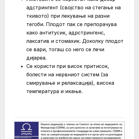
адстрингент (својство на стегање на
ткивото) при лекување на разни
тегоби. Плодот пак се препорачува
како антитусик, адрстрингенс,
лаксатив и стомахик. Доколку плодот
се вари, тогаш со него се лечи
дијареа.
Се користи при висок притисок,
болести на нервниот систем (за
смирување и релаксација), висока
температура и икање.