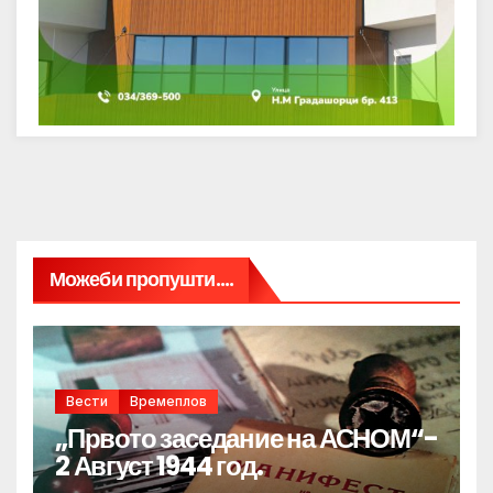
Можеби пропушти....
Вести
Времеплов
„Првото заседание на АСНОМ“-
2 Август 1944 год.