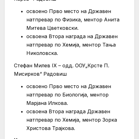
освоено Прво место на Државен
натпревар по Физика, ментор Анита
Митева Цветковски.
освоена Втора награда на Државен
натпревар по Хемија, ментор Тања
Николовска.
Стефан Милев IX – одд. ООУ„Крсте П.
Мисирков“ Радовиш
освоенo Прво место на Државен
натпревар по Биологија, ментор
Марјана Илкова.
освоена Втора награда Државен
натпревар по Хемија, ментор Зорка
Христова Трајкова.