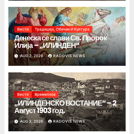
Вести
Традиција, Обичаи И Култура
Денеска се слави Св. Пророк
Илија – „ИЛИНДЕН“
AUG 2, 2026
RADOVIS NEWS
Вести
Времеплов
„ИЛИНДЕНСКО ВОСТАНИЕ“ – 2
Август 1903 год.
AUG 2, 2026
RADOVIS NEWS