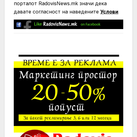
порталот RadovisNews.mk значи дека
давате согласност на нaведените
Услови