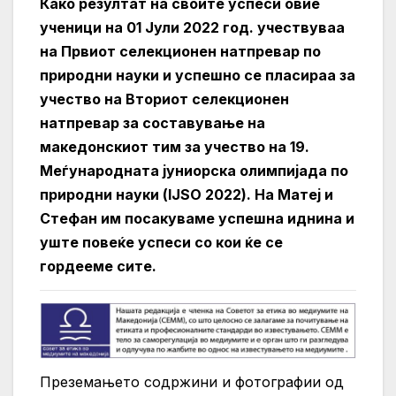
Како резултат на своите успеси овие
ученици на 01 Jули 2022 год. учествуваа
на Првиот селекционен натпревар по
природни науки и успешно се пласираа за
учество на Вториот селекционен
натпревар за составување на
македонскиот тим за учество на 19.
Меѓународната јуниорска олимпијада по
природни науки (IJSO 2022). На Матеј и
Стефан им посакуваме успешна иднина и
уште повеќе успеси со кои ќе се
гордееме сите.
Преземањето содржини и фотографии од