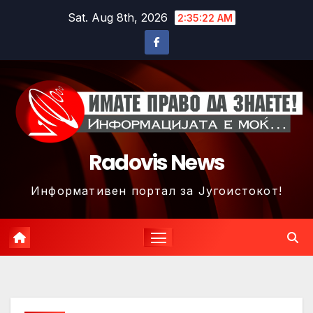
Skip
Sat. Aug 8th, 2026
2:35:24 AM
to
content
Radovis News
Информативен портал за Југоистокот!