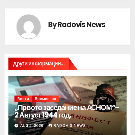
By
Radovis News
Други информации...
Вести
Времеплов
„Првото заседание на АСНОМ“-
2 Август 1944 год.
AUG 2, 2026
RADOVIS NEWS