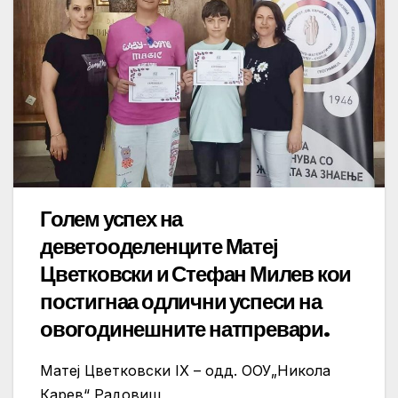
Голем успех на
деветооделенците Матеј
Цветковски и Стефан Милев кои
постигнаа одлични успеси на
овогодинешните натпревари.
Матеј Цветковски IX – одд. ООУ„Никола
Карев“ Радовиш