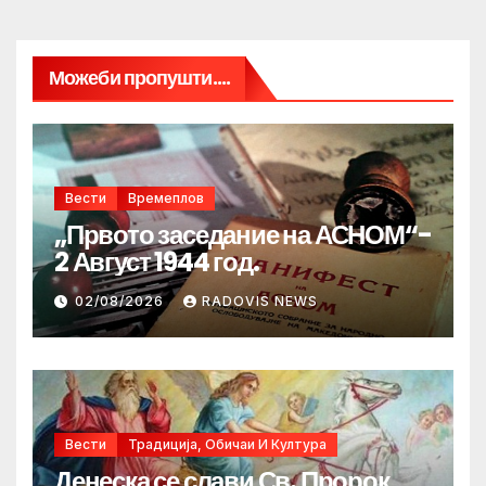
Можеби пропушти....
Вести
Времеплов
„Првото заседание на АСНОМ“-
2 Август 1944 год.
02/08/2026
RADOVIS NEWS
Вести
Традиција, Обичаи И Култура
Денеска се слави Св. Пророк