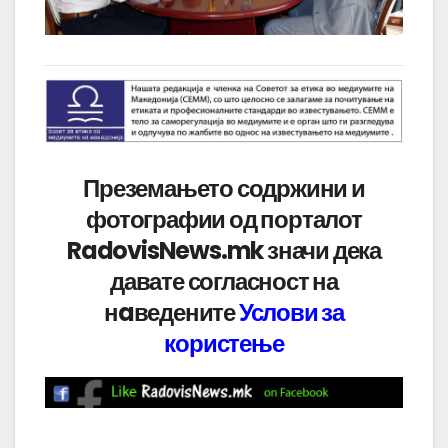
Преземањето содржини и
фотографии од порталот
RadovisNews.mk значи дека
давате согласност на
нaведените
Услови за
користење