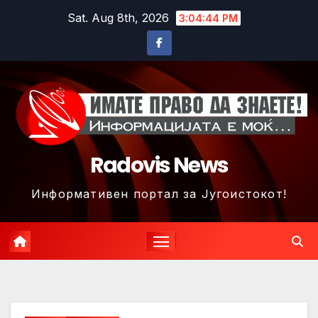
Skip
Sat. Aug 8th, 2026
3:04:47 PM
to
content
Radovis News
Информативен портал за Југоистокот!