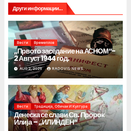
Други информации...
Вести
Времеплов
„Првото заседание на АСНОМ“-
2 Август 1944 год.
AUG 2, 2026
RADOVIS NEWS
Вести
Традиција, Обичаи И Култура
Денеска се слави Св. Пророк
Илија – „ИЛИНДЕН“