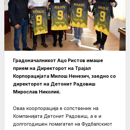
Градоначалникот Ацо Ристов имаше
прием на Директорот на Трајал
Корпорацијата Милош Ненезич, заедно со
директорот на Детонит Радовиш
Мирослав Николиќ.
Оваа коорпорација е сопственик на
Компанијата Детонит Радовиш, а е и
долгогодишен помагател на Фудбалскиот