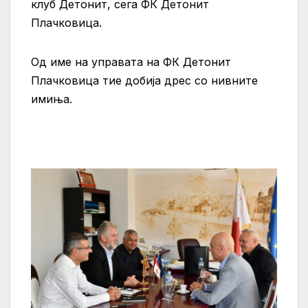
клуб Детонит, сега ФК Детонит
Плачковица.
Од име на управата на ФК Детонит
Плачковица тие добија дрес со нивните
имиња.