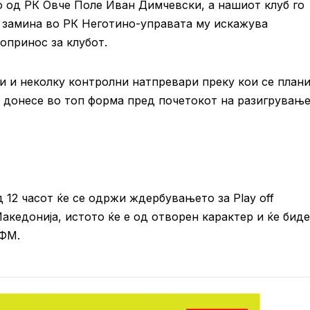
 од РК Овче Поле Иван Димчевски, а нашиот клуб го
а замина во РК Неготино-управата му искажува
опринос за клубот.
и и неколку контролни натпревари преку кои се план
е донесе во топ форма пред почетокот на разигрувањ
.
 12 часот ќе се одржи ждербувањето за Play off
акедонија, истото ќе е од отворен карактер и ќе биде
РФМ.