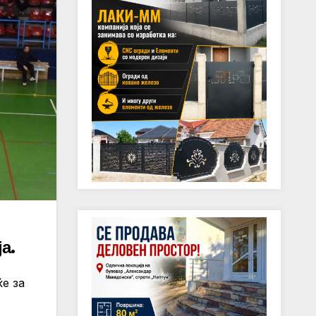
а.
е за