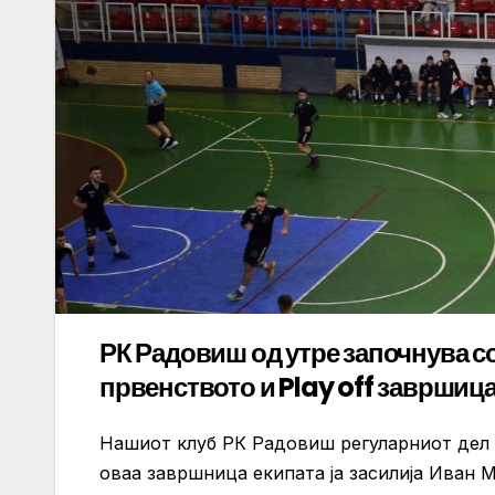
РК Радовиш од утре започнува с
првенството и Play off завршица
Нашиот клуб РК Радовиш регуларниот дел о
оваа завршница екипата ја засилија Иван М