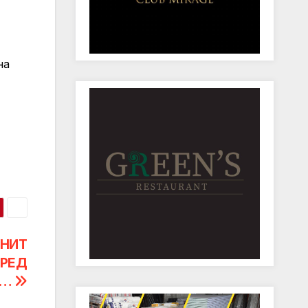
на
ОНИТ
ПРЕД
Л…