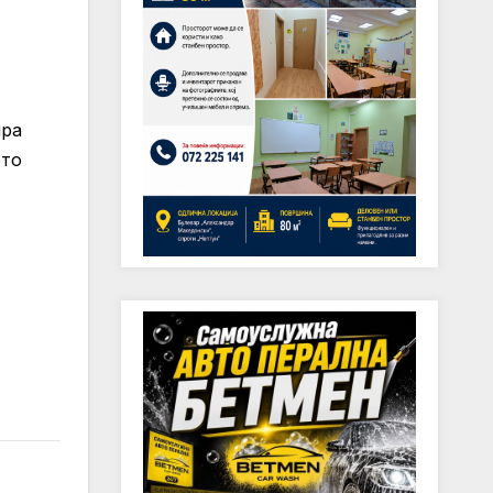
ира
ето