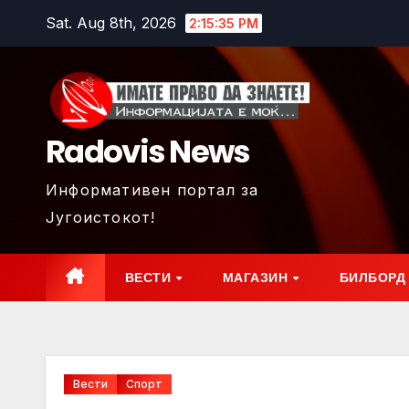
Skip
Sat. Aug 8th, 2026
2:15:37 PM
to
content
Radovis News
Информативен портал за
Југоистокот!
ВЕСТИ
МАГАЗИН
БИЛБОРД
Вести
Спорт