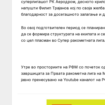
суперлигашот РК Аеродром, десното крило
напушти Филип Трајанов кој по своја желб
благодарност за досегашното залагање и д
Во овој подготвителен период се планиран
да се формира структурата на екипата и с
со цел пласман во Супер ракометната лига
Утре во просториите на РФМ со почеток од
завршицата за Првата ракометна лига на М
јавно пренесувано на Youtube каналот на 