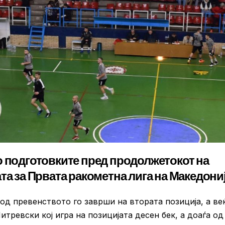
о подготовките пред продолжетокот на
та за Првата ракометна лига на Македониј
д превенството го заврши на втората позиција, а веќ
итревски кој игра на позицијата десен бек, а доаѓа од