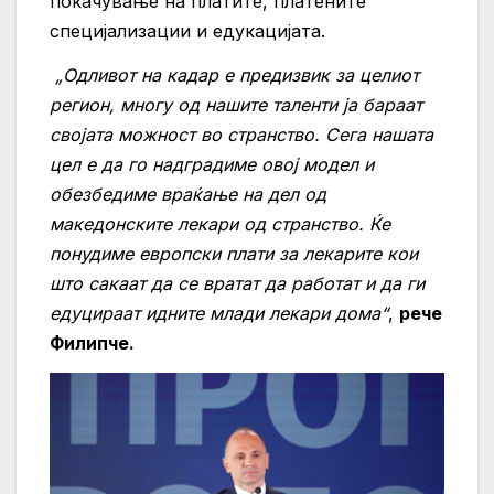
покачување на платите, платените
специјализации и едукацијата.
„Одливот на кадар е предизвик за целиот
регион, многу од нашите таленти ја бараат
својата можност во странство. Сега нашата
цел е да го надградиме овој модел и
обезбедиме враќање на дел од
македонските лекари од странство. Ќе
понудиме европски плати за лекарите кои
што сакаат да се вратат да работат и да ги
едуцираат идните млади лекари дома“
,
рече
Филипче.