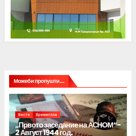
Можеби пропушти....
Вести
Времеплов
„Првото заседание на АСНОМ“-
2 Август 1944 год.