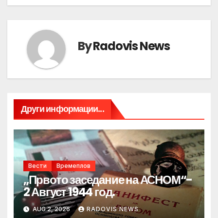
By
Radovis News
Други информации...
Вести
Времеплов
„Првото заседание на АСНОМ“-
2 Август 1944 год.
AUG 2, 2026
RADOVIS NEWS