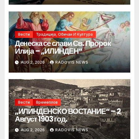
Вести
Традиција, Обичаи И Култура
Денеска се слави Св. Пророк
Илија – „ИЛИНДЕН“
AUG 2, 2026
RADOVIS NEWS
Вести
Времеплов
„ИЛИНДЕНСКО ВОСТАНИЕ“ – 2
Август 1903 год.
AUG 2, 2026
RADOVIS NEWS