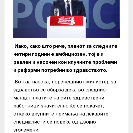
Иако, како што рече, планот за следните
четири години е амбициозен, тој е и
реален и насочен кон клучните проблеми
и реформи потребни во здравството.
Во таа насока, поранешниот министер за
здравство се обврза дека во следниот
мандат платите на сите здравствени
работници значително ќе се покачат,
откако вкупните примања на лекарите
специјалисти се повеќе од двојно
зголемени.