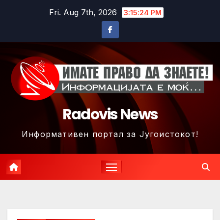
Skip
Fri. Aug 7th, 2026
3:15:27 PM
to
content
Radovis News
Информативен портал за Југоистокот!