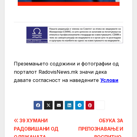
Преземањето содржини и фотографии од
порталот RadovisNews.mk значи дека
давате согласност на нaведените
Услови
Post
39 ХУМАНИ
ОБУКА ЗА
РАДОВИШАНИ ОД
ПРЕПОЗНАВАЊЕ И
navigation