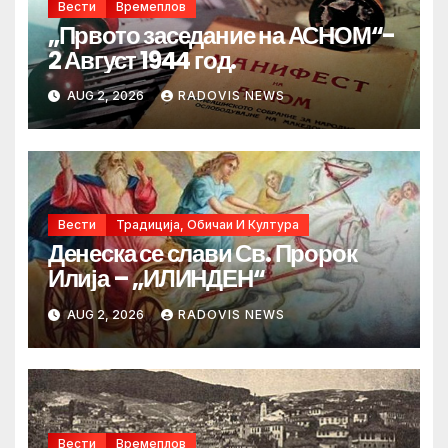
Вести
Времеплов
„Првото заседание на АСНОМ“-
2 Август 1944 год.
AUG 2, 2026
RADOVIS NEWS
Вести
Традиција, Обичаи И Култура
Денеска се слави Св. Пророк
Илија – „ИЛИНДЕН“
AUG 2, 2026
RADOVIS NEWS
Вести
Времеплов