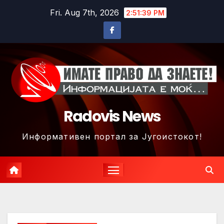
Skip
Fri. Aug 7th, 2026
2:51:42 PM
to
content
Radovis News
Информативен портал за Југоистокот!