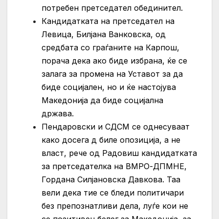
потребен претседател обединител.
Кандидатката на претседател на
Левица, Билјана Ванковска, од
средбата со граѓаните на Карпош,
порача дека ако биде избрана, ќе се
залага за промена на Уставот за да
биде социјален, но и ќе настојува
Македонија да биде социјална
држава.
Пендаровски и СДСМ се однесуваат
како досега д биле опозиција, а не
власт, рече од Радовиш кандидатката
за претседателка на ВМРО-ДПМНЕ,
Гордана Силјановска Давкова. Таа
вели дека тие се бледи политичари
без препознатливи дела, луѓе кои не
се позитивен белег за Македонија, за