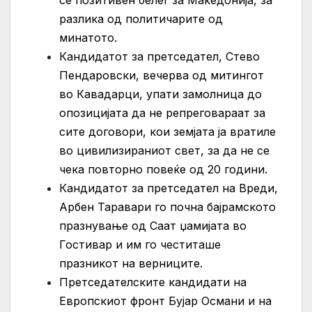
разлика од политичарите од
минатото.
Кандидатот за претседател, Стево
Пендаровски, вечерва од митингот
во Кавадарци, упати замолница до
опозицијата да не репреговараат за
сите договори, кои земјата ја вратиле
во цивилизираниот свет, за да не се
чека повторно повеќе од 20 години.
Кандидатот за претседател на Вреди,
Арбен Таравари го почна бајрамското
празнување од Саат џамијата во
Гостивар и им го честиташе
празникот на верниците.
Претседателските кандидати на
Европскиот фронт Бујар Османи и на