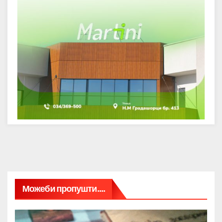
Можеби пропушти....