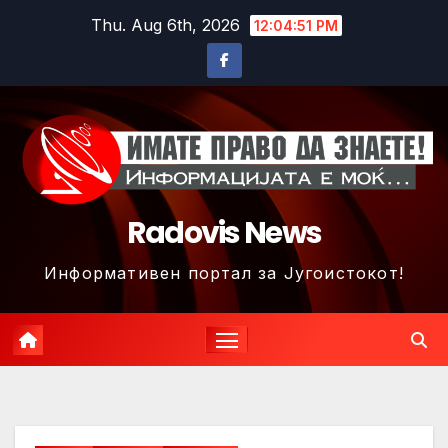
Skip
Thu. Aug 6th, 2026
12:04:54 PM
to
content
Radovis News
Информативен портал за Југоистокот!