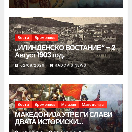
Вести
Времеплов
„ИЛИНДЕНСКО ВОСТАНИЕ“ – 2
Август 1903 год.
02/08/2026
RADOVIS NEWS
Вести
Времеплов
Магазин
Македонија
МАКЕДОНИЈА УТРЕ ГИ СЛАВИ
ДВАТА ИСТОРИСКИ
ИЛИНДЕНА!