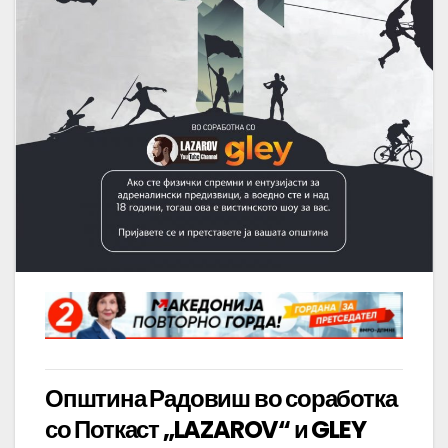
Општина Радовиш во соработка
со Поткаст „LAZAROV“ и GLEY