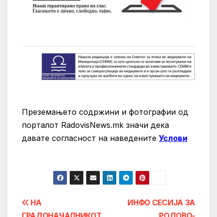
Преземањето содржини и фотографии од
порталот RadovisNews.mk значи дека
давате согласност на нaведените
Услови
Post
НА
ИНФО СЕСИЈА ЗА
ГРАДОНАЧАЛНИКОТ
РОДОВО-