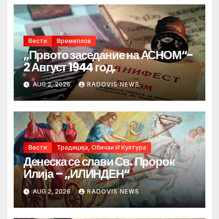
Вести
Времеплов
„Првото заседание на АСНОМ“-
2 Август 1944 год.
AUG 2, 2026
RADOVIS NEWS
Вести
Традиција, Обичаи И Култура
Денеска се слави Св. Пророк
Илија – „ИЛИНДЕН“
AUG 2, 2026
RADOVIS NEWS