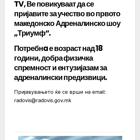
TV, Ве повикуваат да се
пријавите за учество во првото
македонско Адреналинско шоу
„Триумф“.
Потребнa е возраст над 18
години, добра физичка
спремност и ентузијазам за
адреналински предизвици.
Пријавувањето ќе се врши на email:
radovis@radovis.gov.mk