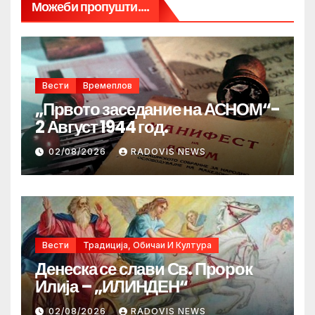
Можеби пропушти....
Вести
Времеплов
„Првото заседание на АСНОМ“-
2 Август 1944 год.
02/08/2026
RADOVIS NEWS
Вести
Традиција, Обичаи И Култура
Денеска се слави Св. Пророк
Илија – „ИЛИНДЕН“
02/08/2026
RADOVIS NEWS