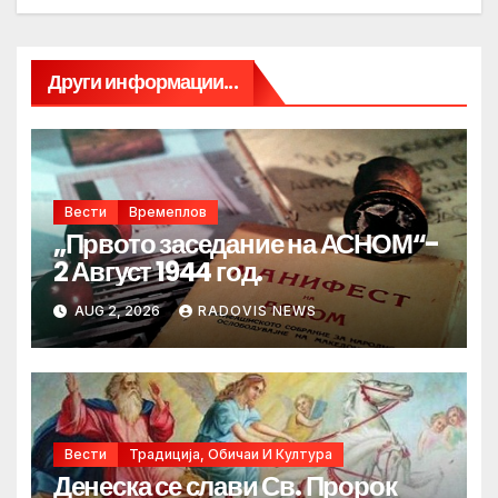
Други информации...
Вести
Времеплов
„Првото заседание на АСНОМ“-
2 Август 1944 год.
AUG 2, 2026
RADOVIS NEWS
Вести
Традиција, Обичаи И Култура
Денеска се слави Св. Пророк