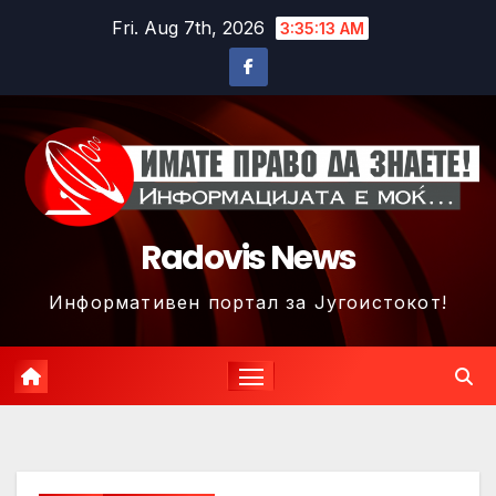
Skip
Fri. Aug 7th, 2026
3:35:15 AM
to
content
Radovis News
Информативен портал за Југоистокот!