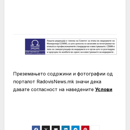
Преземањето содржини и фотографии од
порталот RadovisNews.mk значи дека
давате согласност на нaведените
Услови