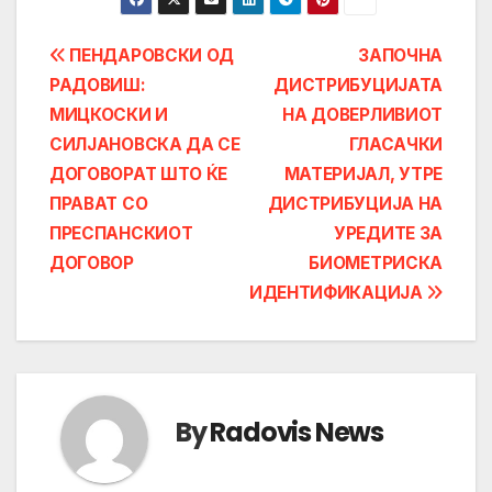
Post
ПЕНДАРОВСКИ ОД
ЗAПОЧНА
РАДОВИШ:
ДИСТРИБУЦИЈАТА
navigation
МИЦКОСКИ И
НА ДОВЕРЛИВИОТ
СИЛЈАНОВСКА ДА СЕ
ГЛАСАЧКИ
ДОГОВОРАТ ШТО ЌЕ
МАТЕРИЈАЛ, УТРЕ
ПРАВАТ СО
ДИСТРИБУЦИЈА НА
ПРЕСПАНСКИОТ
УРЕДИТЕ ЗА
ДОГОВОР
БИОМЕТРИСКА
ИДЕНТИФИКАЦИЈА
By
Radovis News