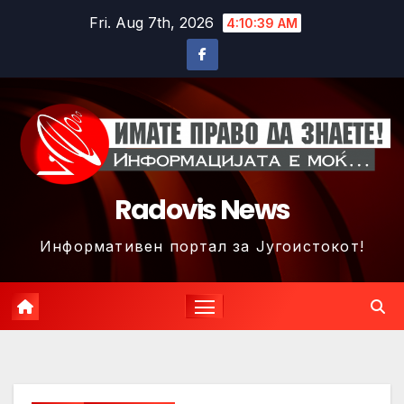
Skip
Fri. Aug 7th, 2026
4:10:42 AM
to
content
Radovis News
Информативен портал за Југоистокот!