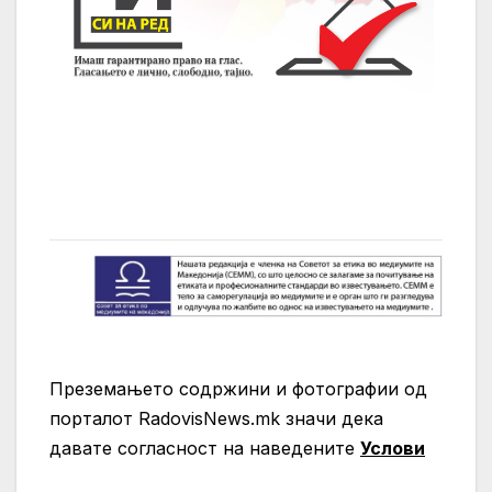
Преземањето содржини и фотографии од
порталот RadovisNews.mk значи дека
давате согласност на нaведените
Услови