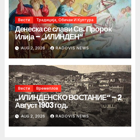
Вести
Традиција, Обичаи И Култура
Денеска се слави Св. Пророк
Илија – „ИЛИНДЕН“
AUG 2, 2026
RADOVIS NEWS
Вести
Времеплов
„ИЛИНДЕНСКО ВОСТАНИЕ“ – 2
Август 1903 год.
AUG 2, 2026
RADOVIS NEWS