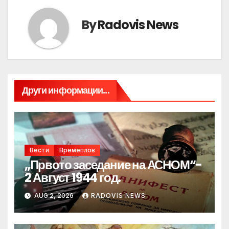
By
Radovis News
Други информации...
Вести
Времеплов
„Првото заседание на АСНОМ“-
2 Август 1944 год.
AUG 2, 2026
RADOVIS NEWS