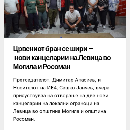
Црвениот бран се шири –
нови канцеларии на Левица во
Могила и Росоман
Претседателот, Димитар Апасиев, и
Носителот на ИЕ4, Сашко Јанчев, вчера
присуствуваа на отворање на две нови
канцеларии на локални ограноци на
Левица во општина Могила и општина
Росоман.