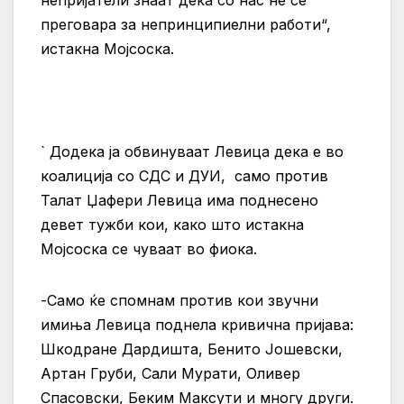
преговара за непринципиелни работи“,
истакна Мојсоска.
` Додека ја обвинуваат Левица дека е во
коалиција со СДС и ДУИ, само против
Талат Џафери Левица има поднесено
девет тужби кои, како што истакна
Мојсоска се чуваат во фиока.
-Само ќе спомнам против кои звучни
имиња Левица поднела кривична пријава:
Шкодране Дардишта, Бенито Јошевски,
Артан Груби, Сали Мурати, Оливер
Спасовски, Беким Максути и многу други.