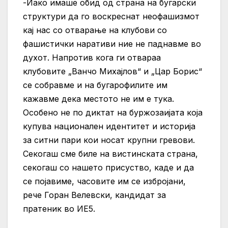
-Иако имаше обид од страна на бугарски
структури да го воскреснат неофашизмот
кај нас со отварање на клубови со
фашистички наративи ние не паднавме во
духот. Напротив кога ги отвараа
клубовите „Ванчо Михајлов“ и „Цар Борис“
се собравме и на бугарофилите им
кажавме дека местото не им е тука.
Особено не по диктат на буржозаијата која
купува национален идентитет и историја
за ситни пари кои носат крупни гревови.
Секогаш сме биле на вистинската страна,
секогаш со нашето присуство, каде и да
се појавиме, часовите им се избројани,
рече Горан Велевски, кандидат за
пратеник во ИЕ5.