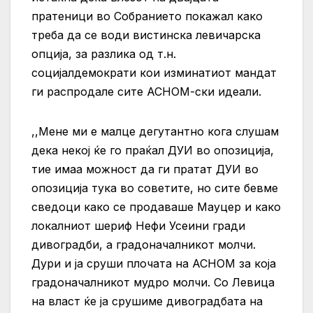
пратеници во Собранието покажал како
треба да се води вистинска левичарска
опција, за разлика од т.н.
социјалдемократи кои изминатиот мандат
ги распродале сите АСНОМ-ски идеали.
,,Мене ми е малце дегутантно кога слушам
дека некој ќе го праќал ДУИ во опозиција,
тие имаа можност да ги пратат ДУИ во
опозиција тука во советите, но сите бевме
сведоци како се продаваше Мауцер и како
локалниот шериф Нефи Усеини гради
дивоградби, а градоначалникот молчи.
Дури и ја сруши плочата на АСНОМ за која
градоначалникот мудро молчи. Со Левица
на власт ќе ја срушиме дивоградбата на