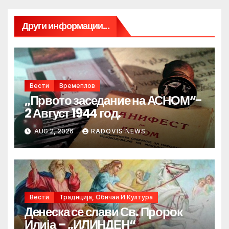
Други информации...
Вести
Времеплов
„Првото заседание на АСНОМ“-
2 Август 1944 год.
AUG 2, 2026
RADOVIS NEWS
Вести
Традиција, Обичаи И Култура
Денеска се слави Св. Пророк
Илија – „ИЛИНДЕН“