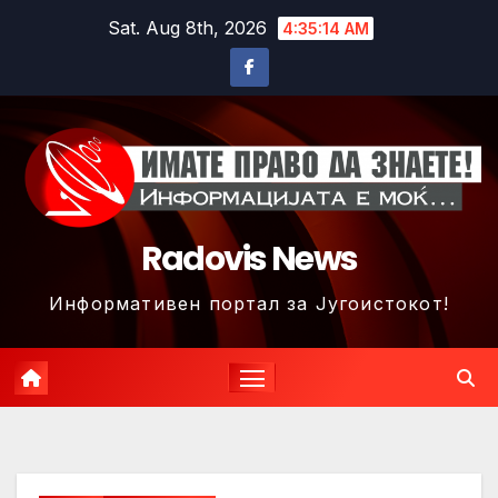
Skip
Sat. Aug 8th, 2026
4:35:17 AM
to
content
Radovis News
Информативен портал за Југоистокот!