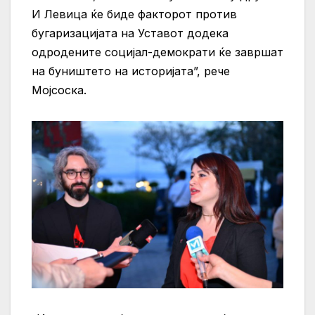
И Левица ќе биде факторот против
бугаризацијата на Уставот додека
одродените социјал-демократи ќе завршат
на буништето на историјата”, рече
Мојсоска.