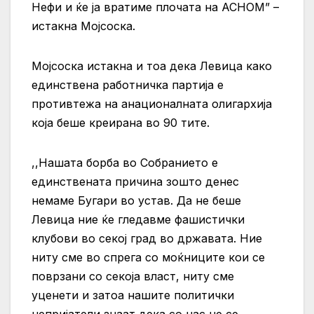
Нефи и ќе ја вратиме плочата на АСНОМ” –
истакна Мојсоска.
Мојсоска истакна и тоа дека Левица како
единствена работничка партија е
противтежа на анационалната олигархија
која беше креирана во 90 тите.
,,Нашата борба во Собранието е
единствената причина зошто денес
немаме Бугари во устав. Да не беше
Левица ние ќе гледавме фашистички
клубови во секој град во државата. Ние
ниту сме во спрега со моќниците кои се
поврзани со секоја власт, ниту сме
уценети и затоа нашите политички
непријатели знаат дека со нас не се