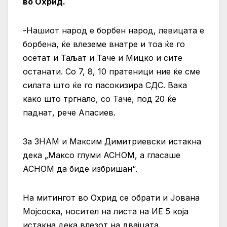
во Охрид.
-Нашиот народ е борбен народ, левицата е
борбена, ќе влеземе внатре и тоа ќе го
осетат и Таљат и Таче и Мицко и сите
останати. Со 7, 8, 10 пратеници ние ќе сме
силата што ќе го пасокизира СДС. Вака
како што тргнало, со Таче, под 20 ќе
паднат, рече Апасиев.
За ЗНАМ и Максим Димитриевски истакна
дека „Максо глуми АСНОМ, а гласаше
АСНОМ да биде избришан“.
На митингот во Охрид се обрати и Јована
Мојсоска, носител на листа на ИЕ 5 која
истакна дека влезот на двајцата