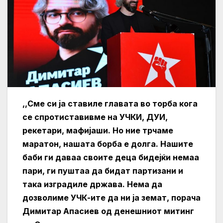
,,Сме си ја ставиле главата во торба кога
се спротиставивме на УЧКИ, ДУИ,
рекетари, мафијаши. Но ние трчаме
маратон, нашата борба е долга. Нашите
баби ги даваа своите деца бидејќи немаа
пари, ги пуштаа да бидат партизани и
така изградиле држава. Нема да
дозволиме УЧК-ите да ни ја земат, порача
Димитар Апасиев од денешниот митинг