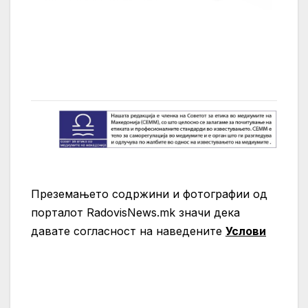
Преземањето содржини и фотографии од
порталот RadovisNews.mk значи дека
давате согласност на нaведените
Услови