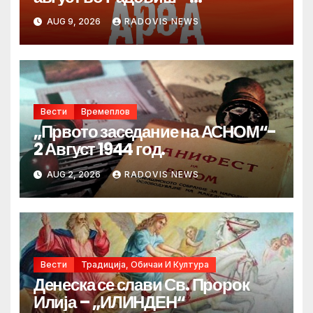
продолжува традицијата за
AUG 9, 2026
RADOVIS NEWS
Денот на македонските рудари
Вести
Времеплов
„Првото заседание на АСНОМ“-
2 Август 1944 год.
AUG 2, 2026
RADOVIS NEWS
Вести
Традиција, Обичаи И Култура
Денеска се слави Св. Пророк
Илија – „ИЛИНДЕН“