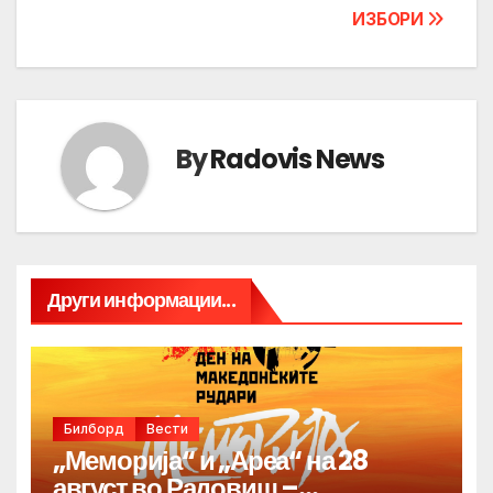
ИЗБОРИ
By
Radovis News
Други информации...
Билборд
Вести
„Меморија“ и „Ареа“ на 28
август во Радовиш –