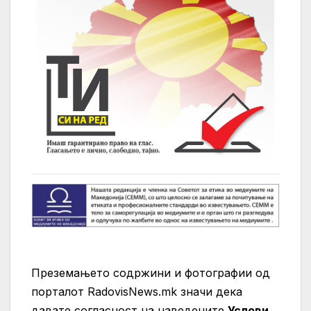
Преземањето содржини и фотографии од
порталот RadovisNews.mk значи дека
давате согласност на нaведените
Услови