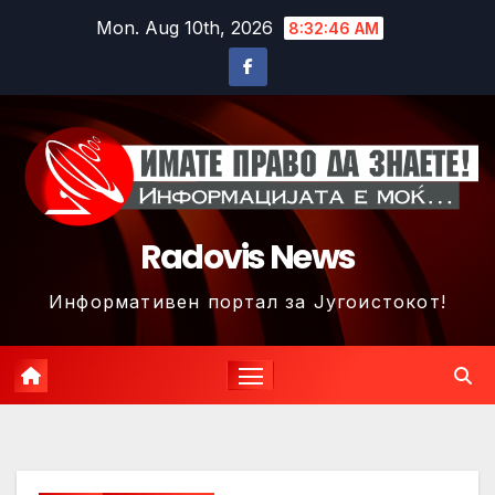
Skip
Mon. Aug 10th, 2026
8:32:49 AM
to
content
Radovis News
Информативен портал за Југоистокот!