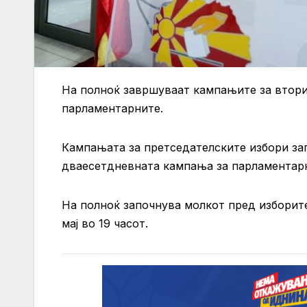
На полноќ завршуваат кампањите за вторио
парламентарните.
Кампањата за претседателските избори за
дваесетдневната кампања за парламентарн
На полноќ започнува молкот пред изборите
мај во 19 часот.