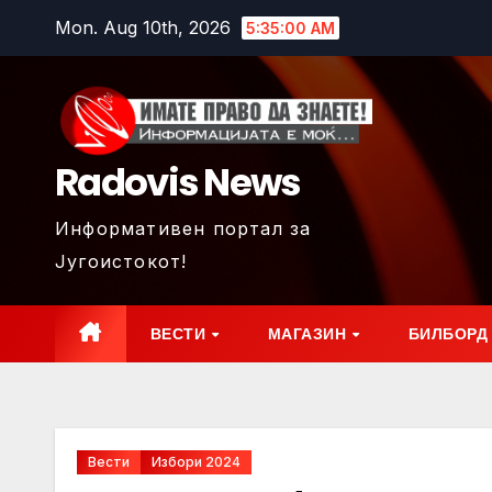
Skip
Mon. Aug 10th, 2026
5:35:01 AM
to
content
Radovis News
Информативен портал за
Југоистокот!
ВЕСТИ
МАГАЗИН
БИЛБОРД
Вести
Избори 2024