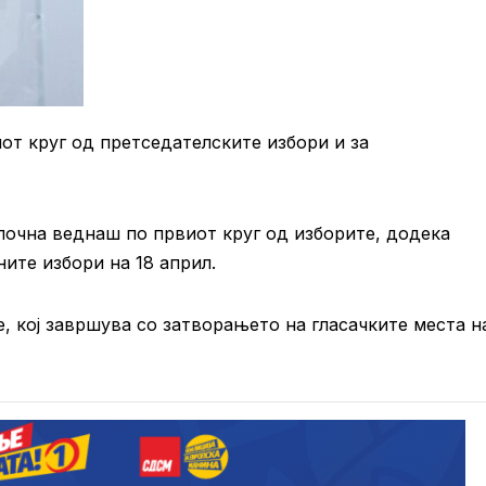
т круг од претседателските избори и за
почна веднаш по првиот круг од изборите, додека
ите избори на 18 април.
, кој завршува со затворањето на гласачките места н