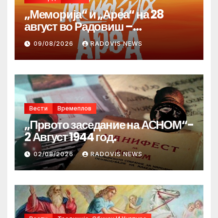
„Меморија“ и „Ареа“ на 28
август во Радовиш –
продолжува традицијата за
09/08/2026
RADOVIS NEWS
Денот на македонските рудари
Вести
Времеплов
„Првото заседание на АСНОМ“-
2 Август 1944 год.
02/08/2026
RADOVIS NEWS