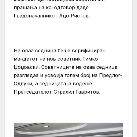
прашања на кој одговор даде
Градоначалникот Ацо Ристов.
На оваа седница беше верифициран
мандатот на нов советник Тимко
Џоџовски. Советниците на оваа седница
разгледаа и усвоија голем број на Предлог-
Одлуки, а седницата ја водеше
Претседателот Страхил Гавритов.