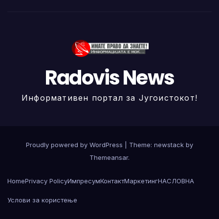
Radovis News
Информативен портал за Југоистокот!
Proudly powered by WordPress
|
Theme: newstack by
Themeansar
.
Home
Privacy Policy
Импресум
Контакт
Маркетинг
НАСЛОВНА
Услови за користење