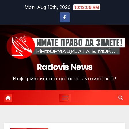
Skip
Mon. Aug 10th, 2026
10:12:12 AM
to
content
Radovis News
Информативен портал за Југоистокот!