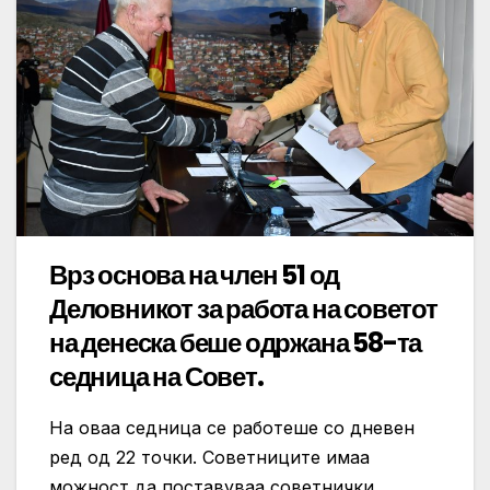
Врз основа на член 51 од
Деловникот за работа на советот
на денеска беше одржана 58-та
седница на Совет.
На оваа седница се работеше со дневен
ред од 22 точки. Советниците имаа
можност да поставуваа советнички