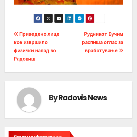
Post
Приведено лице
Рудникот Бучим
кое извршило
распиша оглас за
navigation
физички напад во
вработување
Радовиш
By
Radovis News