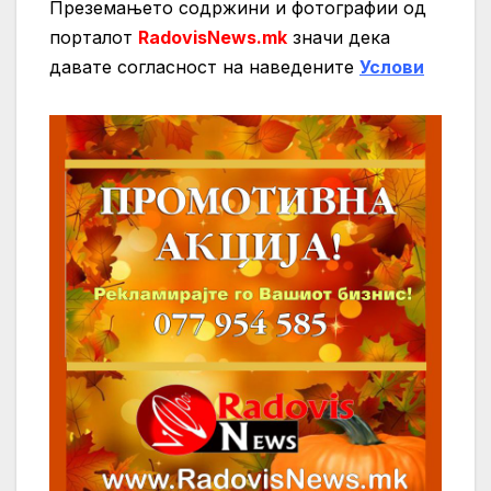
Преземањето содржини и фотографии од
порталот
RadovisNews.mk
значи дека
давате согласност на нaведените
Услови