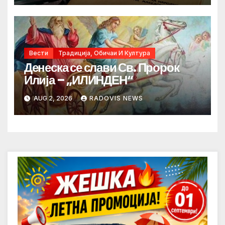
Вести
Традиција, Обичаи И Култура
Денеска се слави Св. Пророк
Илија – „ИЛИНДЕН“
AUG 2, 2026
RADOVIS NEWS