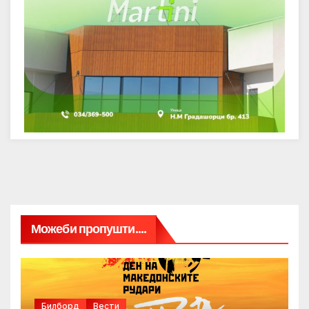
Можеби пропушти....
Билборд
Вести