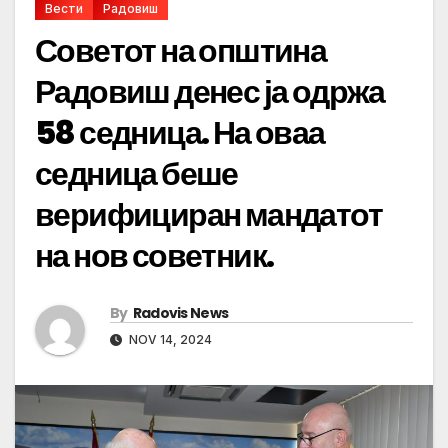
Вести
Радовиш
Советот на општина
Радовиш денес ја одржа
58 седница. На оваа
седница беше
верифициран мандатот
на нов советник.
By
Radovis News
NOV 14, 2024