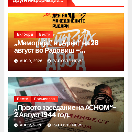
Други информации...
Билборд
Вести
„Меморија“ и „Ареа“ на 28
август во Радовиш –
продолжува традицијата за
AUG 9, 2026
RADOVIS NEWS
Денот на македонските рудари
Вести
Времеплов
„Првото заседание на АСНОМ“-
2 Август 1944 год.
AUG 2, 2026
RADOVIS NEWS