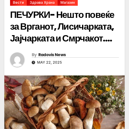
Вести
Здрава Храна
Магазин
ПЕЧУРКИ- Нешто повеќе
за Врганот, Лисичарката,
Јајчарката и Смрчакот….
By
Radovis News
MAY 22, 2025