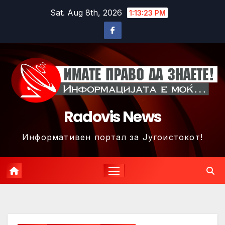
Skip
Sat. Aug 8th, 2026
1:13:25 PM
to
content
Radovis News
Информативен портал за Југоистокот!