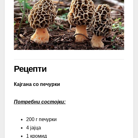
Рецепти
Кајгана со печурки
Потребни состојки
:
200 г печурки
4 јајца
1 кромид