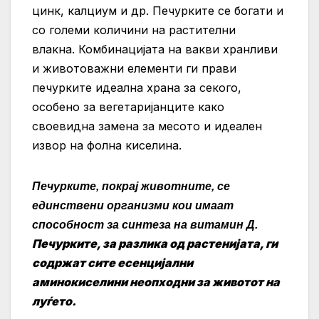
цинк, калциум и др. Печурките се богати и
со големи количини на растителни
влакна. Комбинацијата на вакви хранливи
и животоважни елементи ги прави
печурките идеална храна за секого,
особено за вегетаријанците како
своевидна замена за месото и идеален
извор на фолна киселина.
Печурките, покрај животните, се
единствени организми кои имаат
способност за синтеза на витамин Д.
Печурките, за разлика од растенијата, ги
содржат сите есенцијални
аминокиселини неопходни за животот на
луѓето.