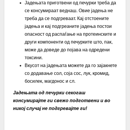
Јадењата приготвени од печурки треба да
се консумираат веднаш. Овие јадења не
треба да се подгреваат. Кај отстоените
јадења и кај подгреаните јадења постои
опасност од распаѓање на протеинските и
други компоненти од печурките што, пак,
може да доведе до појава на одредени
токсини.
Вкусот на јадењата можете да го зајакнете
со додавање сол, соја сос, лук, кромид,
босилек, магдонос и сл.
Јадењата од печурки секогаш
консумирајте ги свежо подготвени и во
никој случај не подгревајте ги!