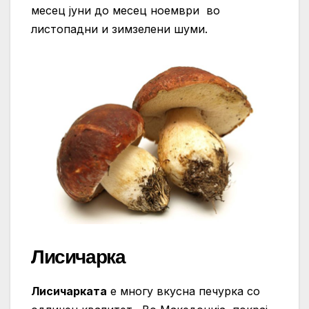
месец јуни до месец ноември во
листопадни и зимзелени шуми.
Лисичарка
Лисичарката
е многу вкусна печурка со