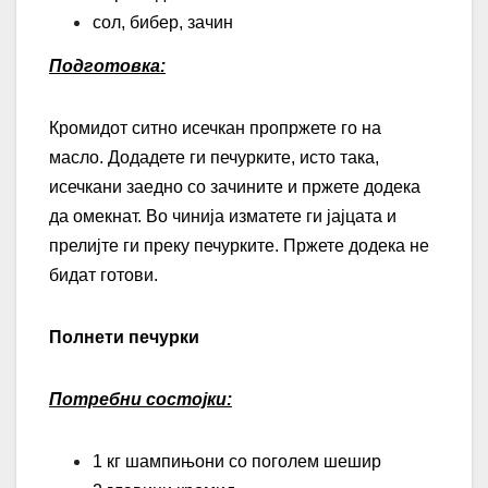
сол, бибер, зачин
Подготовка
:
Кромидот ситно исечкан пропржете го на
масло. Додадете ги печурките, исто така,
исечкани заедно со зачините и пржете додека
да омекнат. Во чинија изматете ги јајцата и
прелијте ги преку печурките. Пржете додека не
бидат готови.
Полнети печурки
Потребни состојки
:
1 кг шампињони со поголем шешир