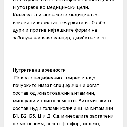
и употреба во медицински цели.
Кинеската и јапонската медицина со
векови ги користат печурките во борба
дури и против најтешките форми на
заболувања како канцер, дијабетес и сл.
Нутритивни вредности
Покрај специфичниот мирис и вкус,
печурките имаат специфичен и богат
состав од животоважни витамини,
минерали и олигоелементи. Витаминскиот
состав нуди големи количини на витамини
Б1, Б2, Б5, Ц и Д. Од минералите застапени
се магнезиум, селен, фосфор, железо,