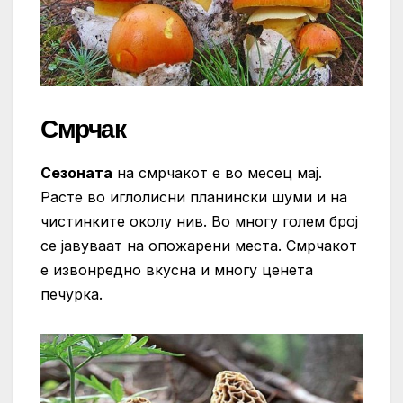
Смрчак
Сезоната
на смрчакот е во месец мај.
Расте во иглолисни планински шуми и на
чистинките околу нив. Во многу голем број
се јавуваат на опожарени места. Смрчакот
е извонредно вкусна и многу ценета
печурка.