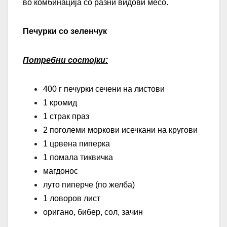
во комбинација со разни видови месо.
Печурки со зеленчук
Потребни состојки:
400 г печурки сечени на листови
1 кромид
1 страк праз
2 поголеми моркови исечкани на кругови
1 црвена пиперка
1 помала тиквичка
магдонос
луто пиперче (по желба)
1 ловоров лист
оригано, бибер, сол, зачин