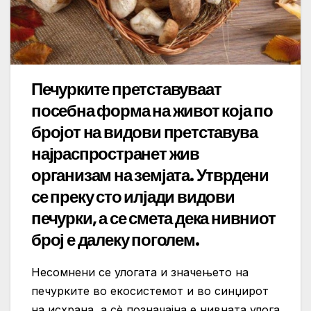
Печурките претставуваат
посебна форма на живот која по
бројот на видови претставува
најраспространет жив
организам на земјата. Утврдени
се преку сто илјади видови
печурки, а се смета дека нивниот
број е далеку поголем.
Несомнени се улогата и значењето на
печурките во екосистемот и во синџирот
на исхрана, а сè позначајна е нивната улога