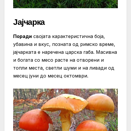
Јајчарка
Поради
својата карактеристична боја,
убавина и вкус, позната од римско време,
јајчарката е наречена царска габа. Масивна
и богата со месо расте на отворени и
топли места, светли шуми и на ливади од
месец јуни до месец октомври.