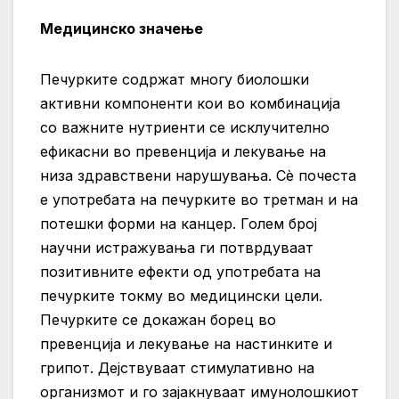
Медицинско значење
Печурките содржат многу биолошки
активни компоненти кои во комбинација
со важните нутриенти се исклучително
ефикасни во превенција и лекување на
низа здравствени нарушувања. Сè почеста
е употребата на печурките во третман и на
потешки форми на канцер. Голем број
научни истражувања ги потврдуваат
позитивните ефекти од употребата на
печурките токму во медицински цели.
Печурките се докажан борец во
превенција и лекување на настинките и
грипот. Дејствуваат стимулативно на
организмот и го зајакнуваат имунолошкиот