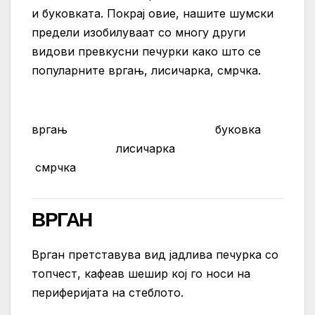
и буковката. Покрај овие, нашите шумски
предели изобилуваат со многу други
видови превкусни печурки како што се
популарните вргањ, лисичарка, смрчка.
вргањ буковка
лисичарка
смрчка
ВРГАН
Врган претставува вид јадлива печурка со
топчест, кафеав шешир кој го носи на
периферијата на стеблото.