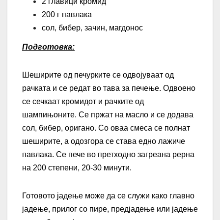
2 главици кромид
200 г павлака
сол, бибер, зачин, магдонос
Подготовка:
Шеширите од печурките се одвојуваат од
рачката и се редат во тава за печење. Одвоено
се сечкаат кромидот и рачките од
шампињоните. Се пржат на масло и се додава
сол, бибер, оригано. Со оваа смеса се полнат
шеширите, а одозгора се става едно лажиче
павлака. Се пече во претходно загреана рерна
на 200 степени, 20-30 минути.
Готовото јадење може да се служи како главно
јадење, прилог со пире, предјадење или јадење