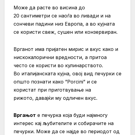
Може да расте во висина до
20 сантиметри се наоѓа во ливади и на
сончеви падини низ Европа, а во кујната
се користи свеж, сушен или конзервиран.
Врганот има пријатен мирис и вкус како и
нискокалорични вредности, а притоа
често се користи во кулинарството.
Во италијанската кујна, овој вид печурки се
општо познати како ”Porcini” и се
користат при приготвување на
рижото, давајќи му одличен вкус.
Вргањот
е печурка која буди најмногу
интерес кај љубителите и собирачите на
печурки. Може да се најде во периодот од