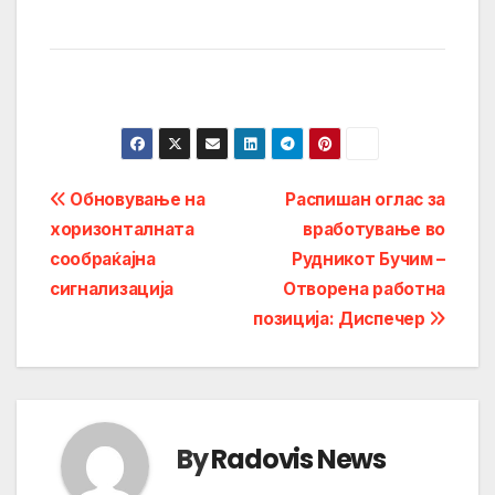
Post
Обновување на
Распишан оглас за
хоризонталната
вработување во
navigation
сообраќајна
Рудникот Бучим –
сигнализација
Отворена работна
позиција: Диспечер
By
Radovis News