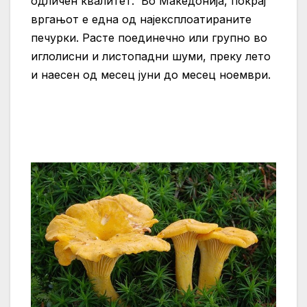
одличен квалитет. Во Македонија, покрај
вргањот е една од најексплоатираните
печурки. Расте поединечно или групно во
иглолисни и листопадни шуми, преку лето
и наесен од месец јуни до месец ноември.