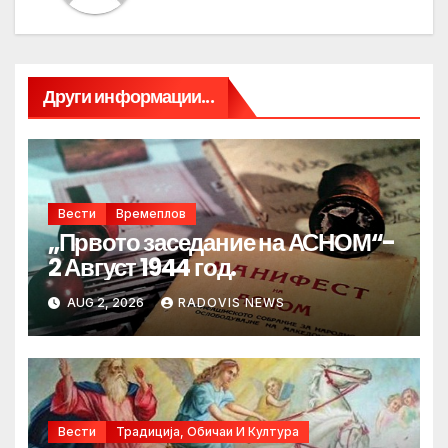
Други информации...
Вести
Времеплов
„Првото заседание на АСНОМ“-
2 Август 1944 год.
AUG 2, 2026
RADOVIS NEWS
Вести
Традиција, Обичаи И Култура