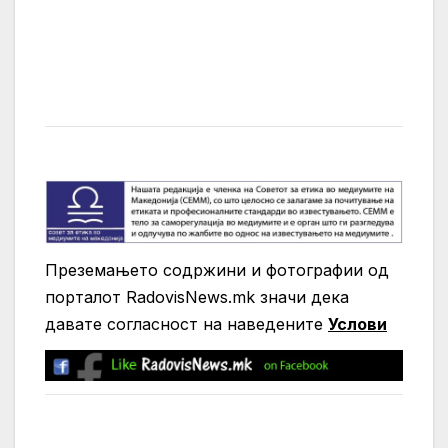
Преземањето содржини и фотографии од
порталот RadovisNews.mk значи дека
давате согласност на нaведените
Услови