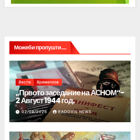
Можеби пропушти....
Вести
Времеплов
„Првото заседание на АСНОМ“-
2 Август 1944 год.
02/08/2026
RADOVIS NEWS