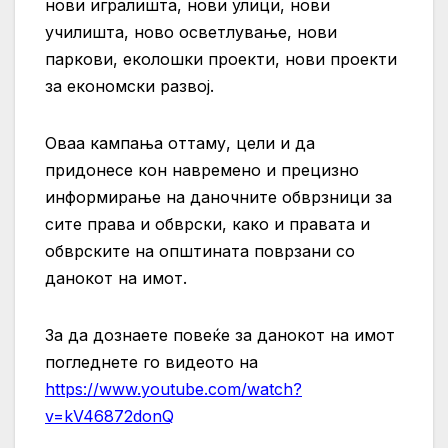
нови игралишта, нови улици, нови
училишта, ново осветлување, нови
паркови, еколошки проекти, нови проекти
за економски развој.
Оваа кампања оттаму, цели и да
придонесе кон навремено и прецизно
информирање на даночните обврзници за
сите права и обврски, како и правата и
обврските на општината поврзани со
данокот на имот.
За да дознаете повеќе за данокот на имот
погледнете го видеото на
https://www.youtube.com/watch?
v=kV46872donQ