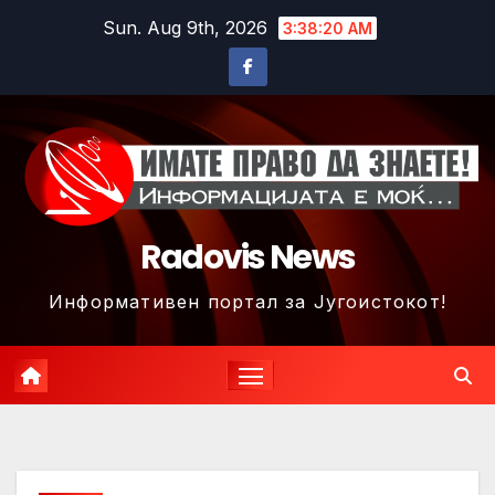
Skip
Sun. Aug 9th, 2026
3:38:22 AM
to
content
Radovis News
Информативен портал за Југоистокот!