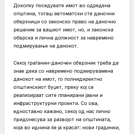
Доколку поседувате имот во одредена
општина, тогаш автоматски сте даночни
обврзници со законско право на даночно
решение за вашиот имот, но, и законска
обврска и лична должност за навремено
подмирување на данокот.
Секој граѓанин-даночен обврзник треба да
знае дека со навремено подмирувамена
данокот на имот, го полнидиректно
општинскиот буџет, преку кој се
реализираат сите планирани јавни и
инфраструктурни проекти. Со ова,
едноставно кажано, секој од нас лично
придонесува за развојот на општината,
која во иднина ќе ја красат: нови градинки,