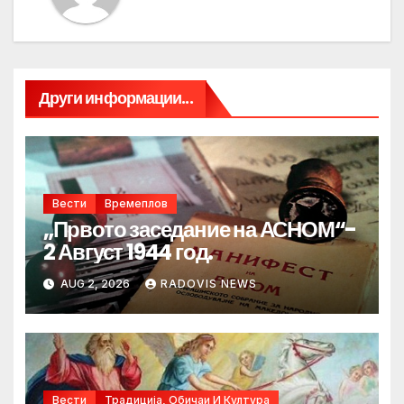
Други информации...
Вести
Времеплов
„Првото заседание на АСНОМ“-
2 Август 1944 год.
AUG 2, 2026
RADOVIS NEWS
Вести
Традиција, Обичаи И Култура