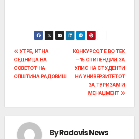
Post
УТРЕ, ИТНА
КОНКУРСОТ Е ВО ТЕК
СЕДНИЦА НА
– 15 СТИПЕНДИИ ЗА
navigation
СОВЕТОТ НА
УПИС НА СТУДЕНТИ
ОПШТИНА РАДОВИШ
НА УНИВЕРЗИТЕТОТ
ЗА ТУРИЗАМ И
МЕНАЏМЕНТ
By
Radovis News