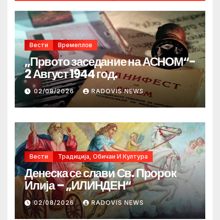
Вести
Времеплов
„Првото заседание на АСНОМ“-
2 Август 1944 год.
02/08/2026
RADOVIS NEWS
Вести
Традиција, Обичаи И Култура
Денеска се слави Св. Пророк
Илија – „ИЛИНДЕН“
02/08/2026
RADOVIS NEWS