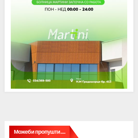
Можеби пропушти....