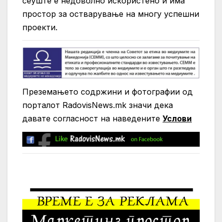
сеуште е недоволно искористено и има
простор за остварување на многу успешни
проекти.
Преземањето содржини и фотографии од
порталот RadovisNews.mk значи дека
давате согласност на нaведените
Услови