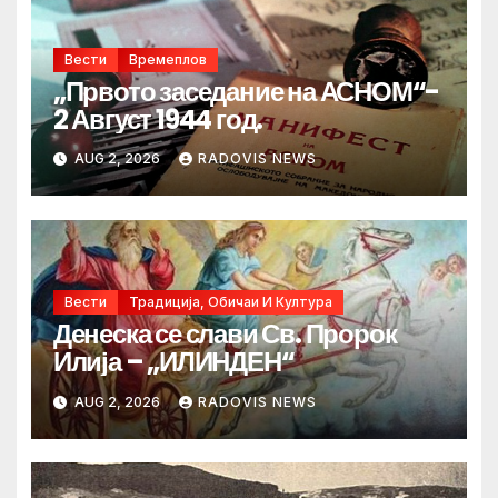
Вести
Времеплов
„Првото заседание на АСНОМ“-
2 Август 1944 год.
AUG 2, 2026
RADOVIS NEWS
Вести
Традиција, Обичаи И Култура
Денеска се слави Св. Пророк
Илија – „ИЛИНДЕН“
AUG 2, 2026
RADOVIS NEWS