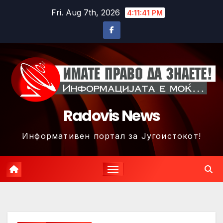
Skip
Fri. Aug 7th, 2026
4:11:44 PM
to
content
Radovis News
Информативен портал за Југоистокот!