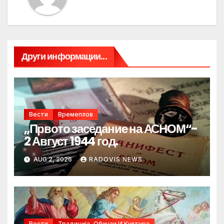
Други информации...
Вести
Времеплов
„Првото заседание на АСНОМ“-
2 Август 1944 год.
AUG 2, 2026
RADOVIS NEWS
Вести
Традиција, Обичаи И Култура