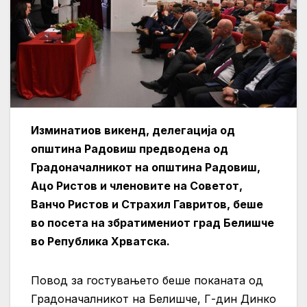
Изминатиов викенд, делегација од
општина Радовиш предводена од
Градоначалникот на општина Радовиш,
Ацо Ристов и членовите на Советот,
Ванчо Ристов и Страхил Гавритов, беше
во посета на збратимениот град Белишче
во Република Хрватска.
Повод за гостувањето беше поканата од
Градоначалникот на Белишче, Г-дин Динко