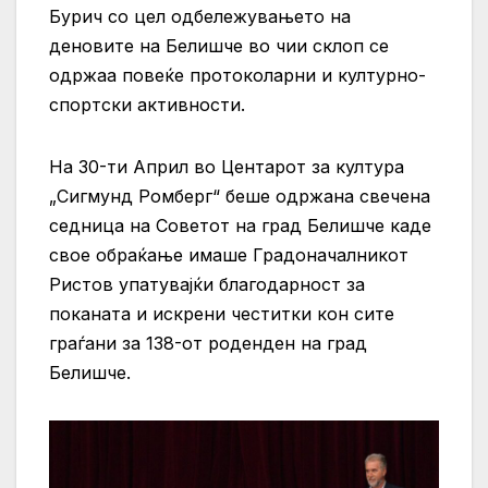
Бурич со цел одбележувањето на
деновите на Белишче во чии склоп се
одржаа повеќе протоколарни и културно-
спортски активности.
На 30-ти Април во Центарот за култура
„Сигмунд Ромберг“ беше одржана свечена
седница на Советот на град Белишче каде
свое обраќање имаше Градоначалникот
Ристов упатувајќи благодарност за
поканата и искрени честитки кон сите
граѓани за 138-от роденден на град
Белишче.