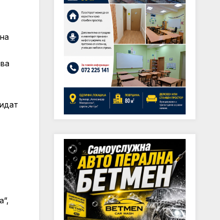
 на
ова
бидат
а”,