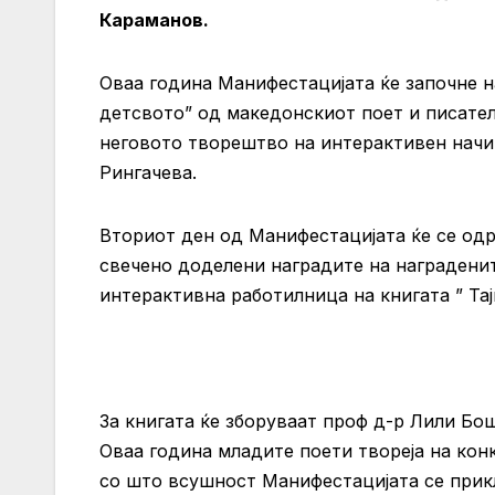
Караманов.
Оваа година Манифестацијата ќе започне на
детсвото” од македонскиот поет и писател
неговото творештво на интерактивен начи
Рингачева.
Вториот ден од Манифестацијата ќе се одр
свечено доделени наградите на наградени
интерактивна работилница на книгата ” Та
За книгата ќе зборуваат проф д-р Лили Бо
Оваа година младите поети твореја на конк
со што всушност Манифестацијата се при