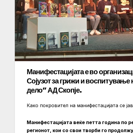
Манифестацијата е во организациј
Сојузот за грижи и воспитување 
дело” АД Скопје.
Како покровител на манифестацијата се ј
Манифестацијата веќе петта година по ре
регионот, кои со свои творби го продолж