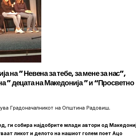
а на ” Невена за тебе, за мене за нас”,
на ” децата на Македонија ” и “Просветно
авува Градоначалникот на Општина Радовиш.
д, ги собира најдобрите млади автори од Македониј
уваат ликот и делото на нашиот голем поет Ацо