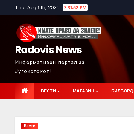
Skip
Thu. Aug 6th, 2026
7:31:55 PM
to
content
Radovis News
Информативен портал за
Југоистокот!
ВЕСТИ
МАГАЗИН
БИЛБОРД
Вести