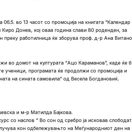
 06.5. во 13 часот со промоција на книгата “Календар
 Киро Донев, кој оваа година слави 80 роденден, за
н преку работилница ќе зборува проф. д-р Ана Витан
жи во домот на културата “Ацо Караманов”, каде ќе 
те ученици, програмата ќе продолжи со промоција и
јната на сината самовила” од Весела Богдановиќ.
шевска и м-р Матилда Бајкова.
урс со наслов ” Во сон од сребро ја исковав слободат
клучува кон одбележувањто на Меѓународниот ден на