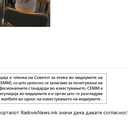
рталот RadovisNews.mk значи дека давате согласнос