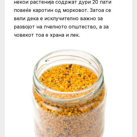
некои растенија содржат дури 20 пати
повеќе каротин од морковот. Затоа се
вели дека е исклучително важно за
развојот на пчелното општество, а за
човекот тоа е храна и лек.