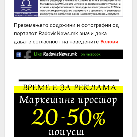
Преземањето содржини и фотографии од
порталот RadovisNews.mk значи дека
давате согласност на нaведените
Услови