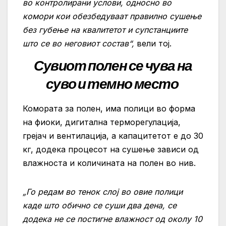
во контролирани услови, односно во
комори кои обезбедуваат правилно сушење
без губење на квалитетот и супстанциите
што се во неговиот состав“,
вели тој.
Сувиот полен се чува на
суво и темно место
Комората за полен, има полици во форма
на фиоки, дигитална терморегулација,
грејач и вентилација, а капацитетот е до 30
кг, додека процесот на сушење зависи од
влажноста и количината на полен во нив.
„Го редам во тенок слој во овие полици
каде што обично се суши два дена, се
додека не се постигне влажност од околу 10