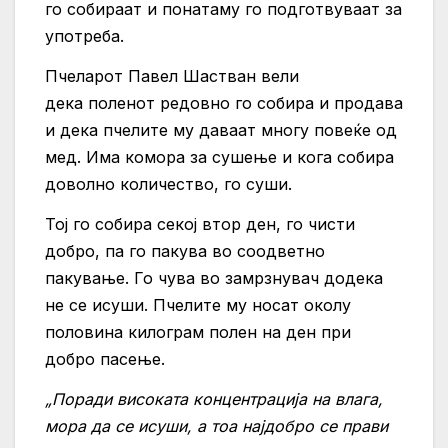
го собираат и понатаму го подготвуваат за
употреба.
Пчеларот Павел Шастван вели
дека поленот редовно го собира и продава
и дека пчелите му даваат многу повеќе од
мед. Има комора за сушење и кога собира
доволно количество, го суши.
Тој го собира секој втор ден, го чисти
добро, па го пакува во соодветно
пакување. Го чува во замрзнувач додека
не се исуши. Пчелите му носат околу
половина килограм полен на ден при
добро пасење.
„Поради високата концентрација на влага,
мора да се исуши, а тоа најдобро се прави