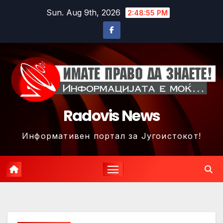
Skip
Sun. Aug 9th, 2026
2:48:58 PM
to
content
Radovis News
Информативен портал за Југоистокот!