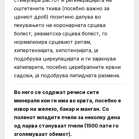
стимулира растот и регенерацијата на
оштетените ткива (посебно важно за
црниот дроб) позитино делува во
лекувањето на коронарната срцева
болест, ревматска срцева болест, го
нормализира срцевиот ритам,
хипертензијата, хипотензијата, ја
подобрува циркулацијата и ги зајакнува
капиларите, посебно церебралните крвни
садови, ја подобрува липидната размена.
Во него се содржат речиси сите
минерали кои ги има во крвта, посебно е
извор на железо, бакар и манган. Со
поленот младите пчели за неколку дена
од ларва стануваат пчели (1500 пати го
зголемуваат обемот).