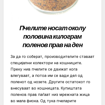
Пчелите носат околу
половина килограм
поленов прав на ден
За да го соберат, производителите ставаат
специјални колектори на кошниците.
Преку нив пчелите се движат кога
влегуваат, а потоа им се вади дел од
поленот од нозете. Другите остатокот го
внесуваат во кошницата. Купиштата
поленов прав паѓаат низ мрежната жица
во мала фиока. Од тука пчеларите