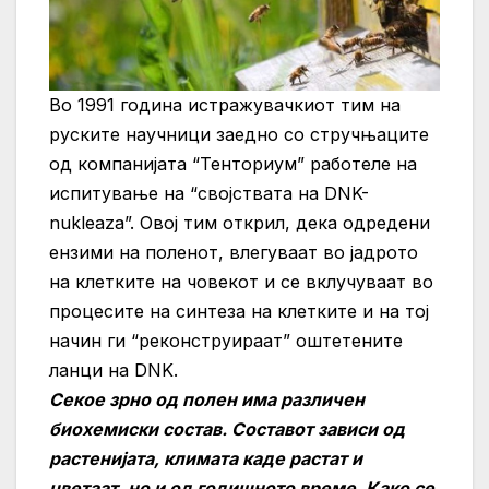
Во 1991 година истражувачкиот тим на
руските научници заедно со стручњаците
од компанијата “Тенториум” работеле на
испитување на “својствата на DNK-
nukleaza”. Овој тим открил, дека одредени
ензими на поленот, влегуваат во јадрото
на клетките на човекот и се вклучуваат во
процесите на синтеза на клетките и на тој
начин ги “реконструираат” оштетените
ланци на DNK.
Секое зрно од полен има различен
биохемиски состав. Составот зависи од
растенијата, климата каде растат и
цветаат, но и од годишното време. Како се