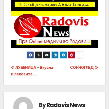
Post
ЛУБЕНИЦА – Вкусна
СОНЧОГЛЕД
и лековита…
navigation
By
Radovis News