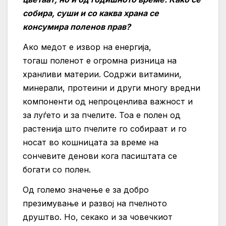
собира, суши и со каква храна се
консумира поленов прав?
Ако медот е извор на енергија,
тогаш поленот е огромна ризница на
хранливи материи. Содржи витамини,
минерали, протеини и други многу вредни
компоненти од непроценлива важност и
за луѓето и за пчелите. Тоа е полен од
растенија што пчелите го собираат и го
носат во кошницата за време на
сончевите денови кога пасиштата се
богати со полен.
Од големо значење е за добро
презимување и развој на пчелното
друштво. Но, секако и за човечкиот