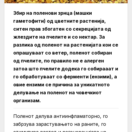
Збир на поленови зрнца (машки
гаметофити) од цветните растенија,
ситен прав збогатен со секрецијата од
жлездите на пчелите и со нектар. За
разлика од поленот на растенијата кои се
опрашуваат со ветер, поленот собиран
од пчелите, по правило не е алерген
затоа што пчелите додека го собирааат и
го обработуваат со ферменти (ензими), а
овие ензими се причина за уникатното
делување на поленот на човечкиот
организам.
Поленот делува антиинфламаторно, го
забрзува зарастувањето на раните, го