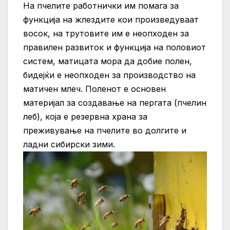
На пчелите работнички им помага за
функција на жлездите кои произведуваат
восок, на трутовите им е неопходен за
правилен развиток и функција на половиот
систем, матицата мора да добие полен,
бидејќи е неопходен за производство на
матичен млеч. Поленот е основен
материјал за создавање на пергата (пчелин
леб), која е резервна храна за
преживување на пчелите во долгите и
ладни сибирски зими.