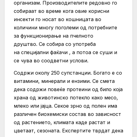
организам. Производителите редовно го
собираат во време кога овие корисни
инсекти го носат во кошницата во
количини многу поголеми од потребните
за функционирање на пчелното
друштво. Се собира со употреба
на специјални фаќачи , а потоа се суши и
се чува во соодветни услови.
Содржи околу 250 супстанции. Богато е со
витамини, минерали и ензими. Се смета
дека содржи повеќе протеини од било која
храна од животинско потекло како месо,
млеко или јајца. Секое зрно од полен има
различен биохемиски состав во зависност
од растението, климата каде растат и
цветаат, сезоната. Експертите тврдат дека