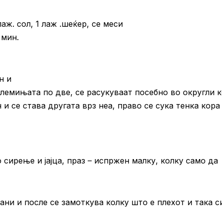
аж. сол, 1 лаж .шеќер, се меси
 мин.
н и
злемињата по две, се расукуваат посебно во округли 
н и се става другата врз неа, право се сука тенка кора
сирење и јајца, праз – испржен малку, колку само да
ани и после се замоткува колку што е плехот и така с