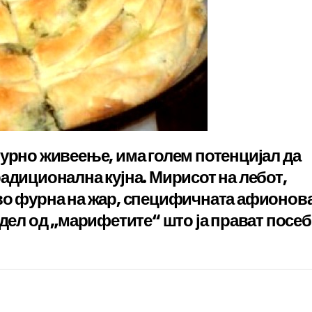
турно живеење, има голем потенцијал да
адиционална кујна. Мирисот на лебот,
во фурна на жар, специфичната афионов
 дел од „марифетите“ што ја прават посе