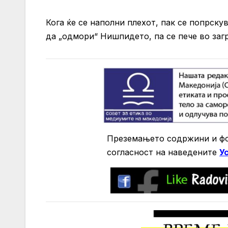
Кога ќе се наполни плехот, пак се попрскув
да „одмори“ Нишпидето, па се пече во загр
Преземањето содржини и фо
согласност на нaведените
У