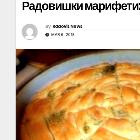
Радовишки марифет
By
Radovis News
MAR 6, 2018