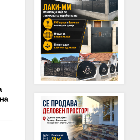
а
бна