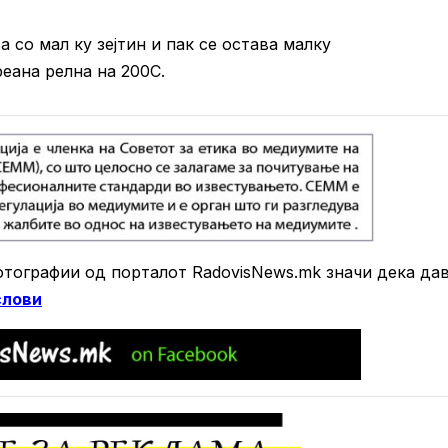
а со мал ку зејтин и пак се остава малку
еана релна на 200C.
тографии од порталот RadovisNews.mk значи дека да
слови