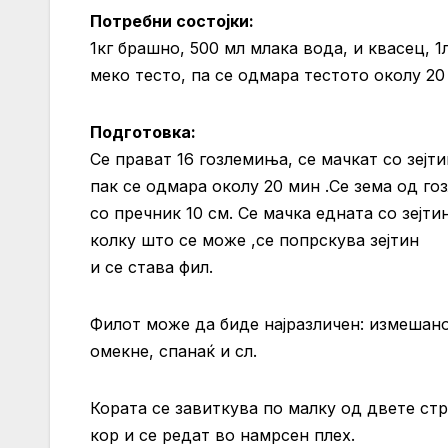
Потребни
состојки:
1кг брашно, 500 мл млака вода, и квасец, 1л
меко тесто, па се одмара тестото околу 20
Подготовка:
Се прават 16 гозлемиња, се мачкат со зејти
пак се одмара околу 20 мин .Се зема од го
со пречник 10 см. Се мачка едната со зејти
колку што се може ,се попрскува зејтин
и се става фил.
Филот може да биде најразличен: измешано 
омекне, спанаќ и сл.
Кората се завиткува по малку од двете стр
кор и се редат во намрсен плех.