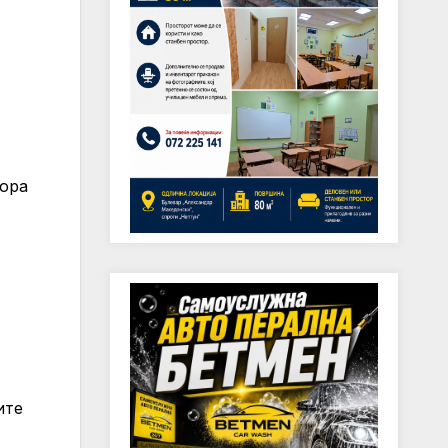
кора
ите