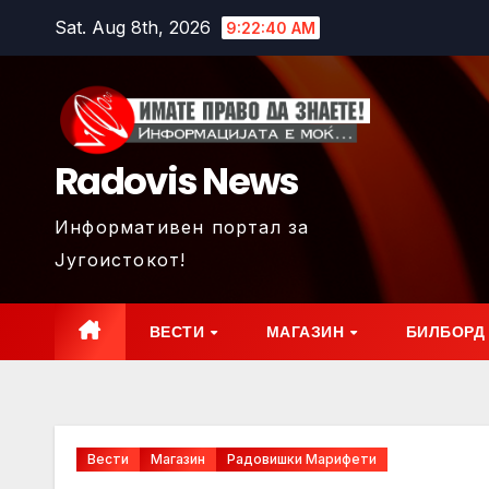
Skip
Sat. Aug 8th, 2026
9:22:42 AM
to
content
Radovis News
Информативен портал за
Југоистокот!
ВЕСТИ
МАГАЗИН
БИЛБОРД
Вести
Магазин
Радовишки Марифети