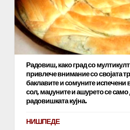
Радовиш, како град со мултикул
привлече внимание со својата тр
баклавите и сомуните испечени 
сол, маџуните и ашурето се само
радовишката кујна.
НИШПЕДЕ