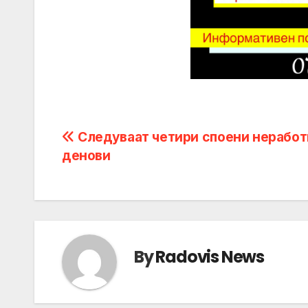
Post
Следуваат четири споени неработ
денови
navigation
By
Radovis News