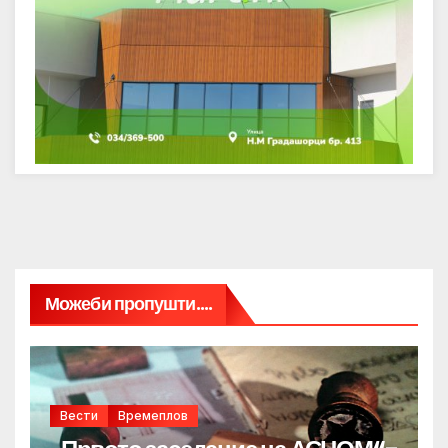
Можеби пропушти....
Вести
Времеплов