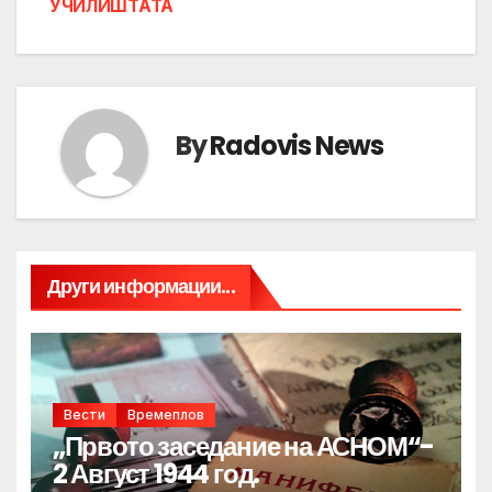
УЧИЛИШТАТА
By
Radovis News
Други информации...
Вести
Времеплов
„Првото заседание на АСНОМ“-
2 Август 1944 год.