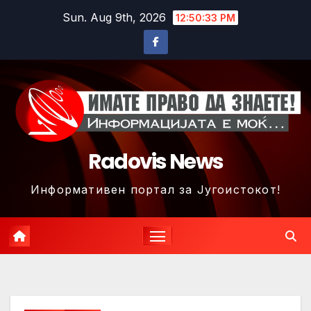
Skip
Sun. Aug 9th, 2026
12:50:35 PM
to
content
Radovis News
Информативен портал за Југоистокот!