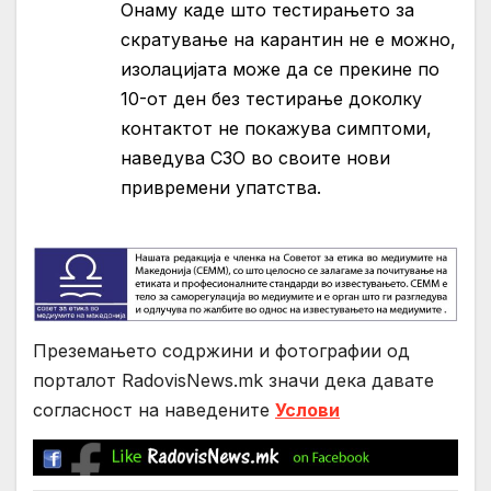
Онаму каде што тестирањето за
скратување на карантин не е можно,
изолацијата може да се прекине по
10-от ден без тестирање доколку
контактот не покажува симптоми,
наведува СЗО во своите нови
привремени упатства.
Преземањето содржини и фотографии од
порталот RadovisNews.mk значи дека давате
согласност на нaведените
Услови