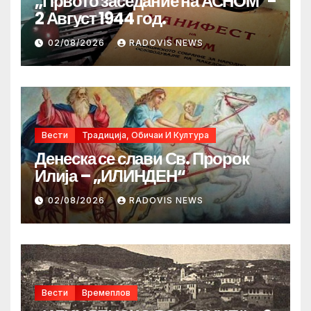
„Првото заседание на АСНОМ“-
2 Август 1944 год.
02/08/2026
RADOVIS NEWS
Вести
Традиција, Обичаи И Култура
Денеска се слави Св. Пророк
Илија – „ИЛИНДЕН“
02/08/2026
RADOVIS NEWS
Вести
Времеплов