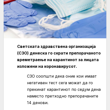
Светската здравствена организација
(СЗО) денеска го скрати препорачаното
времетраење на карантинот за лицата
изложени на коронавирусот.
СЗО соопшти дека оние кои имаат
негативен тест сега можат да го
прекинат карантинот по седум дена
наместо претходно препорачаните
14 денови.