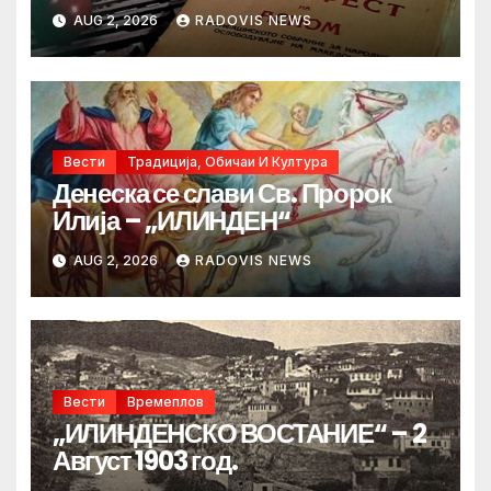
AUG 2, 2026
RADOVIS NEWS
Вести
Традиција, Обичаи И Култура
Денеска се слави Св. Пророк
Илија – „ИЛИНДЕН“
AUG 2, 2026
RADOVIS NEWS
Вести
Времеплов
„ИЛИНДЕНСКО ВОСТАНИЕ“ – 2
Август 1903 год.