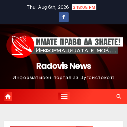
Skip
Thu. Aug 6th, 2026
3:18:11 PM
to
content
Radovis News
Информативен портал за Југоистокот!