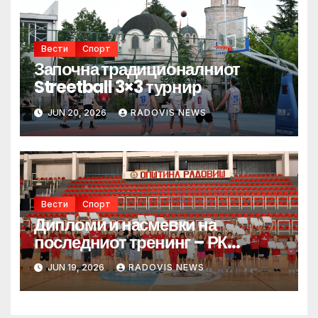
Вести
Спорт
Започна традиционалниот
Streetball 3×3 турнир
JUN 20, 2026
RADOVIS NEWS
Вести
Спорт
Дипломи и насмевки на
последниот тренинг – РК
Радовиш им посака среќен
JUN 19, 2026
RADOVIS NEWS
распуст на најмладите
ракометарчиња