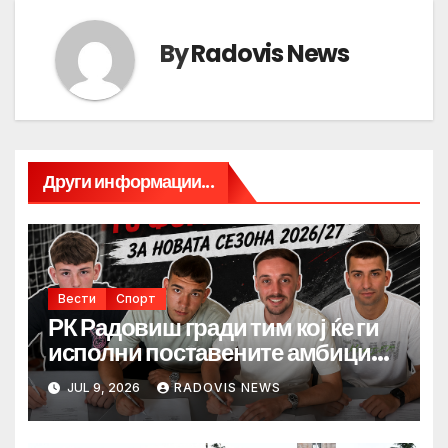
By
Radovis News
Други информации...
Вести
Спорт
РК Радовиш гради тим кој ќе ги
исполни поставените амбиции.
Наскоро започнува
JUL 9, 2026
RADOVIS NEWS
подготвителен период