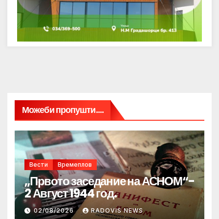
Можеби пропушти....
Вести
Времеплов
„Првото заседание на АСНОМ“-
2 Август 1944 год.
02/08/2026
RADOVIS NEWS