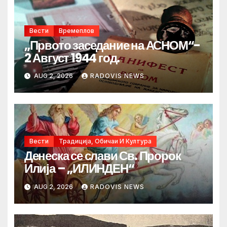
Вести
Времеплов
„Првото заседание на АСНОМ“-
2 Август 1944 год.
AUG 2, 2026
RADOVIS NEWS
Вести
Традиција, Обичаи И Култура
Денеска се слави Св. Пророк
Илија – „ИЛИНДЕН“
AUG 2, 2026
RADOVIS NEWS