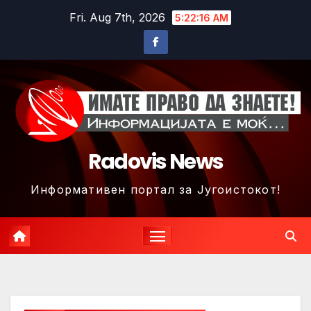
Skip
Fri. Aug 7th, 2026
5:22:18 AM
to
content
Radovis News
Информативен портал за Југоистокот!