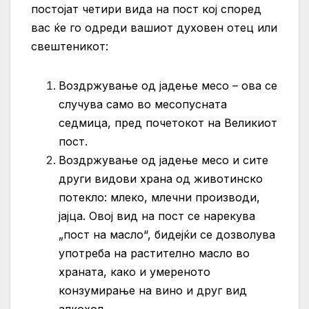
постојат четири вида на пост кој според
вас ќе го одреди вашиот духовен отец или
свештеникот:
Воздржување од јадење месо – ова се
случува само во месопусната
седмица, пред почетокот на Великиот
пост.
Воздржување од јадење месо и сите
други видови храна од животинско
потекло: млеко, млечни производи,
јајца. Овој вид на пост се нарекува
„пост на масло“, бидејќи се дозволува
употреба на растително масло во
храната, како и умереното
конзумирање на вино и друг вид
алкохол.