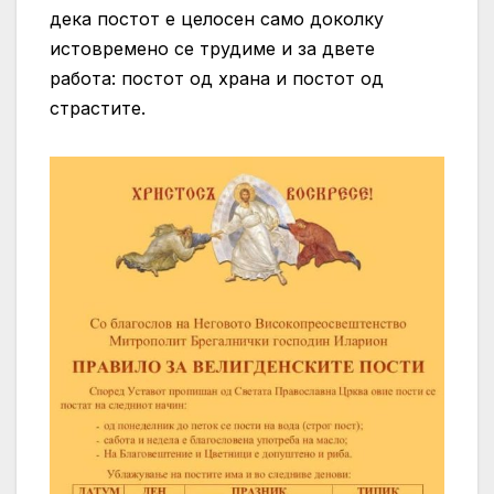
дека постот е целосен само доколку
истовремено се трудиме и за двете
работа: постот од храна и постот од
страстите.