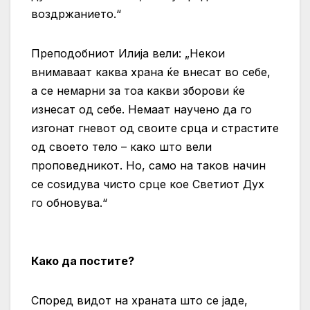
воздржанието.“
Преподобниот Илија вели: „Некои
внимаваат каква храна ќе внесат во себе,
а се немарни за тоа какви зборови ќе
изнесат од себе. Немаат научено да го
изгонат гневот од своите срца и страстите
од своето тело – како што вели
проповедникот. Но, само на таков начин
се соѕидува чисто срце кое Светиот Дух
го обновува.“
Како да постите?
Според видот на храната што се јаде,