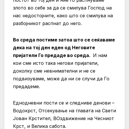
злото во себе за да се смилува Господ на
нас недостојните, како што се смилува на
разбојникот распнат до него.
Во среда постиме затоа што се сеќаваме
дека на тој ден еден од Неговите
пријатели Го предаде во среда.
И нам
кои сме исто така негови пријатели,
доколку сме невнимателни и не се
подвизуваме, може да ни се случи да Го
предадеме.
Еднодневни пости се и следниве денови –
Водокрст, Отсекување на главата на Свети
Јован Крстител, ВОздвижение на Чесниот
Крст, и Велика сабота.