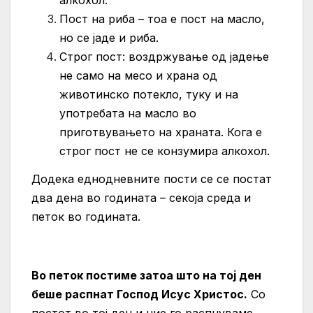
Пост на риба – тоа е пост на масло,
но се јаде и риба.
Строг пост: воздржување од јадење
не само на месо и храна од
животинско потекло, туку и на
употребата на масло во
приготвувањето на храната. Кога е
строг пост не се конзумира алкохол.
Додека еднодневните пости се се постат
два дена во годината – секоја среда и
петок во годината.
Во петок постиме затоа што на тој ден
беше распнат Господ Исус Христос.
Со
постот во тој ден и ние го распнуваме