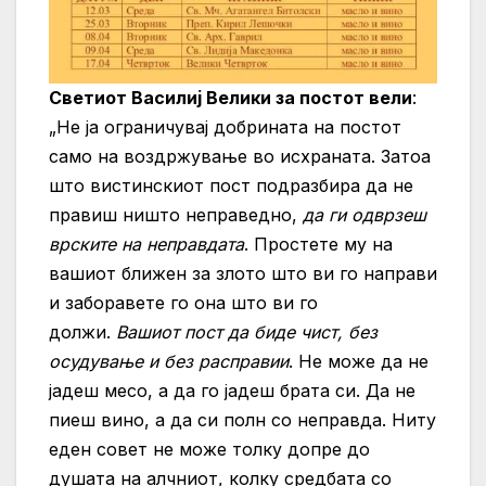
Светиот Василиј Велики за постот вели
:
„Не ја ограничувај добрината на постот
само на воздржување во исхраната. Затоа
што вистинскиот пост подразбира да не
правиш ништо неправедно,
да ги одврзеш
врските на неправдата
. Простете му на
вашиот ближен за злото што ви го направи
и заборавете го она што ви го
должи.
Вашиот пост да биде чист, без
осудување и без расправии
. Не може да не
јадеш месо, а да го јадеш брата си. Да не
пиеш вино, а да си полн со неправда. Ниту
еден совет не може толку допре до
душата на алчниот, колку средбата со