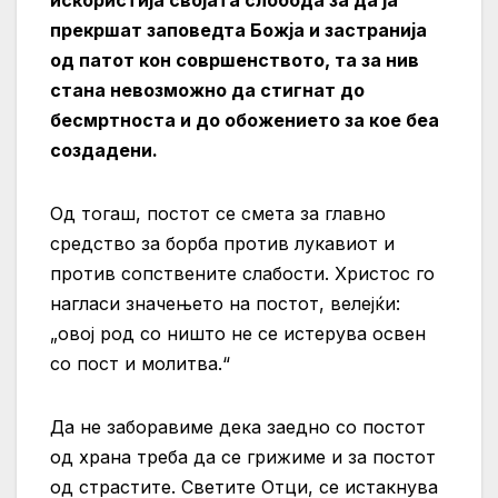
прекршат заповедта Божја и застранија
од патот кон совршенството, та за нив
стана невозможно да стигнат до
бесмртноста и до обожението за кое беа
создадени.
Од тогаш, постот се смета за главно
средство за борба против лукавиот и
против сопствените слабости. Христос го
нагласи значењето на постот, велејќи:
„овој род со ништо не се истерува освен
со пост и молитва.“
Да не заборавиме дека заедно со постот
од храна треба да се грижиме и за постот
од страстите. Светите Отци, се истакнува