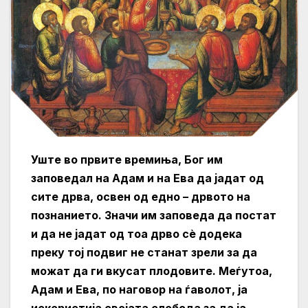
Уште во првите времиња, Бог им
заповедал на Адам и на Ева да јадат од
сите дрва, освен од едно – дрвото на
познанието. Значи им заповеда да постат
и да не јадат од тоа дрво сè додека
преку тој подвиг не станат зрели за да
можат да ги вкусат плодовите. Меѓутоа,
Адам и Ева, по наговор на ѓаволот, ја
искористија својата слобода за да ја