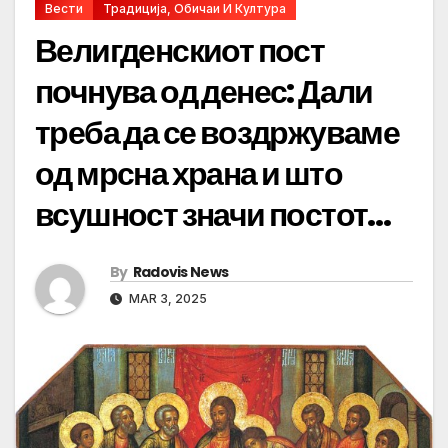
Вести
Традиција, Обичаи И Култура
Велигденскиот пост
почнува од денес: Дали
треба да се воздржуваме
од мрсна храна и што
всушност значи постот…
By
Radovis News
MAR 3, 2025