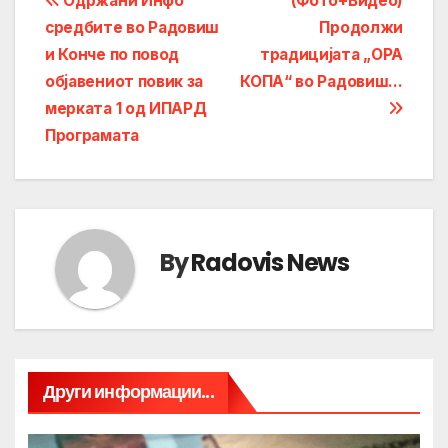
Post
Одржани Инфо
(Фото+Видео)
средбите во Радовиш
Продолжи
navigation
и Конче по повод
традицијата „ОРА
објавениот повик за
КОПА“ во Радовиш…
мерката 1 од ИПАРД
Програмата
By
Radovis News
Други информации...