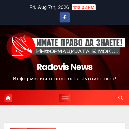
Skip
Fri. Aug 7th, 2026
1:12:05 PM
to
content
Radovis News
Информативен портал за Југоистокот!