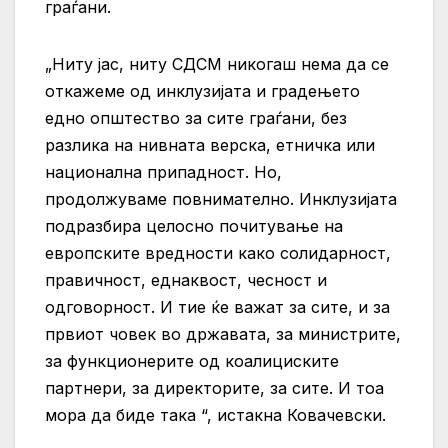
граѓани.
„Ниту јас, ниту СДСМ никогаш нема да се
откажеме од инклузијата и градењето
едно општество за сите граѓани, без
разлика на нивната верска, етничка или
национална припадност. Но,
продолжуваме повнимателно. Инклузијата
подразбира целосно почитување на
европските вредности како солидарност,
правичност, еднаквост, чесност и
одговорност. И тие ќе важат за сите, и за
првиот човек во државата, за министрите,
за функционерите од коалициските
партнери, за директорите, за сите. И тоа
мора да биде така “, истакна Ковачевски.