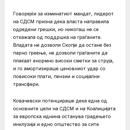
Говорејќи за изминатиот мандат, лидерот
на СДСМ призна дека власта направила
одредени грешки, но никогаш не се
откажала од поддршка на граѓаните.
Владата не дозволи Скопје да остане без
парно греење, не дозволи граѓаните да
плаќаат енормно високи сметки за струја,
и го амортизираше ценовниот удар со
повисоки плати, пензии и социјални
трансфери.
Ковачевски потенцираше дека една од
основните цели на СДСМ и на Коалицијата
за европска иднина останува градењето
инклузија и едно општество за сите