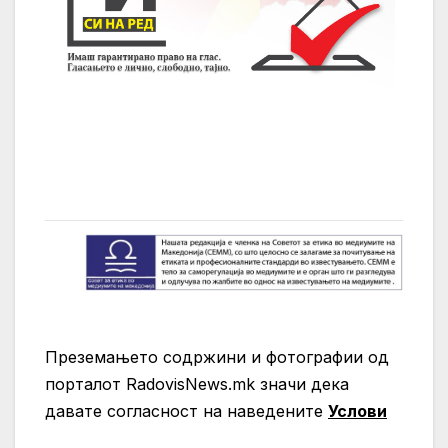
Преземањето содржини и фотографии од
порталот RadovisNews.mk значи дека
давате согласност на нaведените
Услови