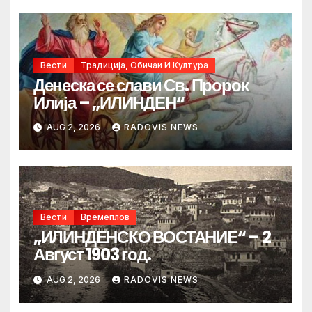
Вести
Традиција, Обичаи И Култура
Денеска се слави Св. Пророк
Илија – „ИЛИНДЕН“
AUG 2, 2026
RADOVIS NEWS
Вести
Времеплов
„ИЛИНДЕНСКО ВОСТАНИЕ“ – 2
Август 1903 год.
AUG 2, 2026
RADOVIS NEWS