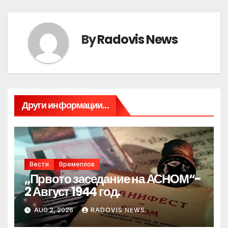
By
Radovis News
Други информации...
Вести
Времеплов
„Првото заседание на АСНОМ“-
2 Август 1944 год.
AUG 2, 2026
RADOVIS NEWS