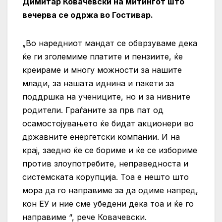
Димитар Ковачевски на митингот што
вечерва се одржа во Гостивар.
„Во наредниот мандат се обврзуваме дека
ќе ги зголемиме платите и пензиите, ќе
креираме и многу можности за нашите
млади, за нашата иднина и пакети за
поддршка на учениците, но и за нивните
родители. Граѓаните за прв пат од
осамостојувањето ќе бидат акционери во
државните енергетски компании. И на
крај, заедно ќе се бориме и ќе се избориме
против злоупотребите, неправедноста и
системската корупција. Тоа е нешто што
мора да го направиме за да одиме напред,
кон ЕУ и ние сме убедени дека тоа и ќе го
направиме “, рече Ковачевски.