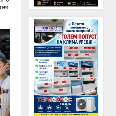
и го
дека