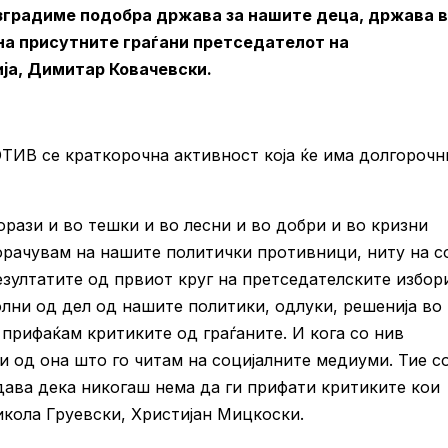
зградиме подобра држава за нашите деца, држава 
 на присутните граѓани претседателот на
ја, Димитар Ковачевски.
ОТИВ се краткорочна активност која ќе има долгорочн
орази и во тешки и во лесни и во добри и во кризни
 порачувам на нашите политички противници, ниту на с
езултатите од првиот круг на претседателските избор
олни од дел од нашите политики, одлуки, решенија во
 прифаќам критиките од граѓаните. И кога со нив
 и од она што го читам на социјалните медиуми. Тие с
дава дека никогаш нема да ги прифати критиките кои
кола Груевски, Христијан Мицкоски.