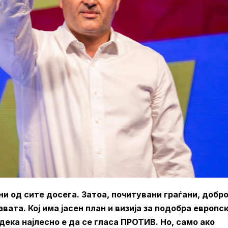
и од сите досега. Затоа, почитувани граѓани, добр
вата. Кој има јасен план и визија за подобра европс
дека најлесно е да се гласа ПРОТИВ. Но, само ако