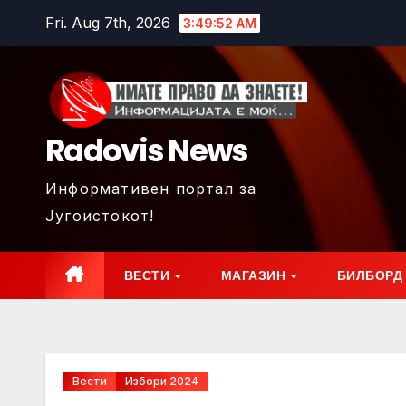
Skip
Fri. Aug 7th, 2026
3:49:55 AM
to
content
Radovis News
Информативен портал за
Југоистокот!
ВЕСТИ
МАГАЗИН
БИЛБОРД
Вести
Избори 2024