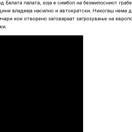
д Белата палата, која е симбол на безмилосниот граб
дини владееја насилно и автократски. Никогаш нема д
ичари кои отворено заговараат загрозување на европ
ки.