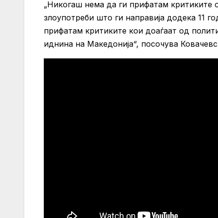
„Никогаш нема да ги прифатам критиките о
злоупотреби што ги направија додека 11 го
прифатам критиките кои доаѓаат од полит
иднина на Македонија“, посочува Ковачевс