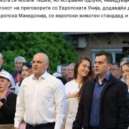
кога се носеле тешки, но исправни одлуки, наведувајќ
окот на преговорите со Европската Унија, додавајќи 
европска Македонија, со европски животен стандард и