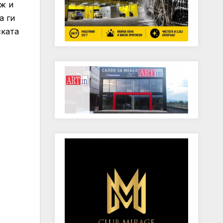
еж и
а ги
ската