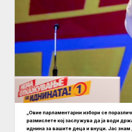
„Овие парламентарни избори се поразличн
размислете кој заслужува да ја води држа
иднина за вашите деца и внуци. Јас знам 