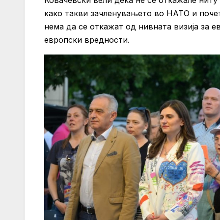
Ковачевски вели дека не се откажале ниту 
како такви зачленувањето во НАТО и почет
нема да се откажат од нивната визија за 
европски вредности.