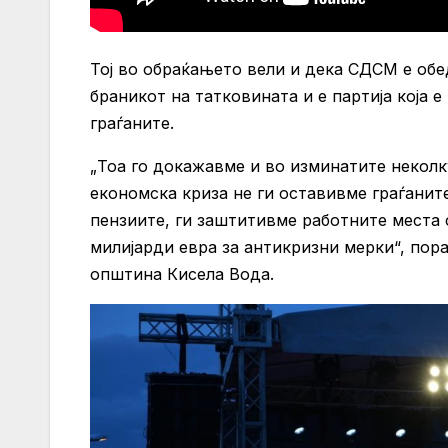
Тој во обраќањето вели и дека СДСМ е обед
браникот на татковината и е партија која 
граѓаните.
„Тоа го докажавме и во изминатите неколку
економска криза не ги оставивме граѓанит
пензиите, ги заштитивме работните места
милијарди евра за антикризни мерки“, пор
општина Кисела Вода.