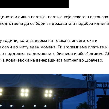
инета и силна партија, партија која секогаш останала
е подготвена да се бори за државата и подобра иднина
 години, кога за време на тешката енергетска и
е сами во ниту еден момент. Ги зголемивме платите и
 со поддршка на домашните бизниси и обезбедивме 2,
ача Ковачевски на вечерашниот митинг во Драчево,