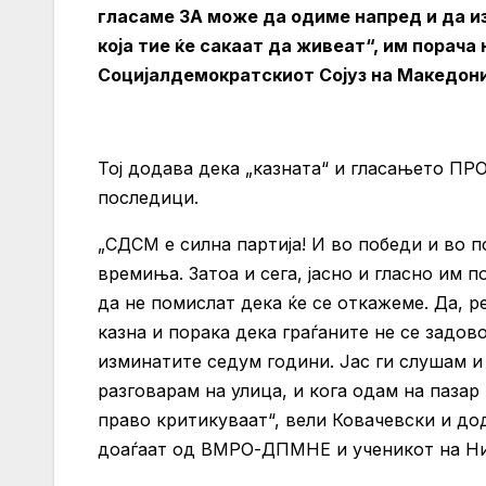
гласаме ЗА може да одиме напред и да и
која тие ќе сакаат да живеат“, им порача
Социјалдемократскиот Сојуз на Македони
Тој додава дека „казната“ и гласањето ПР
последици.
„СДСМ е силна партија! И во победи и во п
времиња. Затоа и сега, јасно и гласно им
да не помислат дека ќе се откажеме. Да, р
казна и порака дека граѓаните не се задов
изминатите седум години. Јас ги слушам и
разговарам на улица, и кога одам на пазар
право критикуваат“, вели Ковачевски и до
доаѓаат од ВМРО-ДПМНЕ и ученикот на Ни