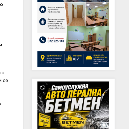
во
и
он
и се
о