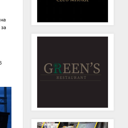
 на
 за
6