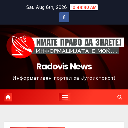
Skip
Sat. Aug 8th, 2026
10:44:43 AM
to
content
Radovis News
Информативен портал за Југоистокот!