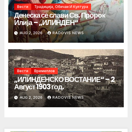
Вести
Традиција, Обичаи И Култура
Денеска се слави Св. Пророк
Илија – „ИЛИНДЕН“
AUG 2, 2026
RADOVIS NEWS
Вести
Времеплов
„ИЛИНДЕНСКО ВОСТАНИЕ“ – 2
Август 1903 год.
AUG 2, 2026
RADOVIS NEWS