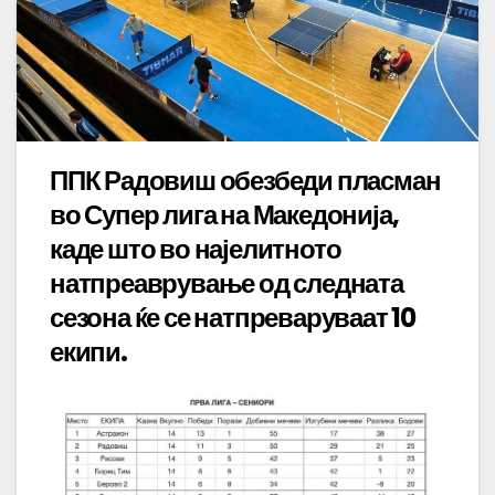
ППК Радовиш обезбеди пласман
во Супер лига на Македонија,
каде што во најелитното
натпреаврување од следната
сезона ќе се натпреваруваат 10
екипи.