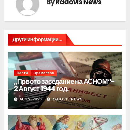
By
Radovis News
Други информации...
Вести
Времеплов
„Првото заседание на АСНОМ“-
2 Август 1944 год.
AUG 2, 2026
RADOVIS NEWS