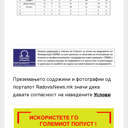
Преземањето содржини и фотографии од
порталот RadovisNews.mk значи дека
давате согласност на нaведените
Услови