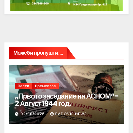
Можеби пропушти....
Вести
Времеплов
„Првото заседание на АСНОМ“-
2 Август 1944 год.
02/08/2026
RADOVIS NEWS