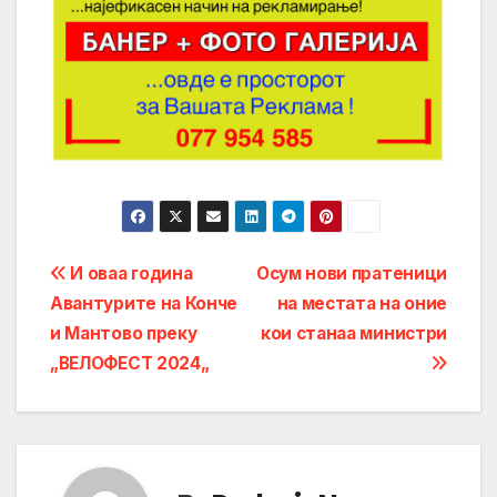
Post
И оваа година
Осум нови пратеници
Авантурите на Конче
на местата на оние
navigation
и Мантово преку
кои станаа министри
„ВЕЛОФЕСТ 2024„