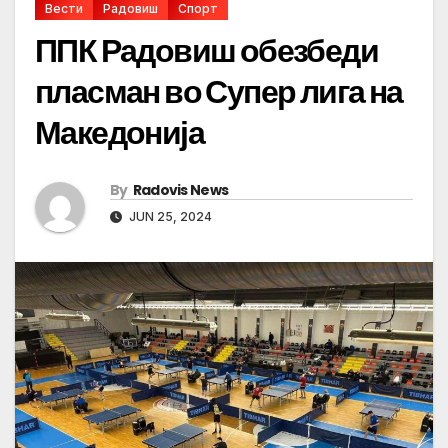
Вести
Радовиш
Спорт
ППК Радовиш обезбеди
пласман во Супер лига на
Македонија
By
Radovis News
JUN 25, 2024