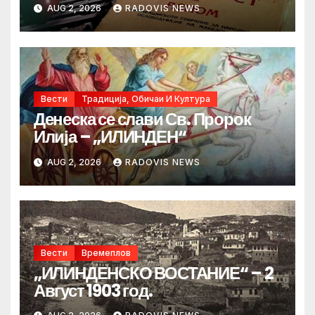
AUG 2, 2026
RADOVIS NEWS
Вести
Традиција, Обичаи И Култура
Денеска се слави Св. Пророк
Илија – „ИЛИНДЕН“
AUG 2, 2026
RADOVIS NEWS
Вести
Времеплов
„ИЛИНДЕНСКО ВОСТАНИЕ“ – 2
Август 1903 год.