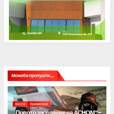
Можеби пропушти....
Вести
Времеплов
„Првото заседание на АСНОМ“-