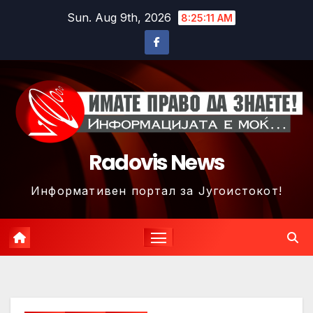
Skip
Sun. Aug 9th, 2026
8:25:14 AM
to
content
Radovis News
Информативен портал за Југоистокот!