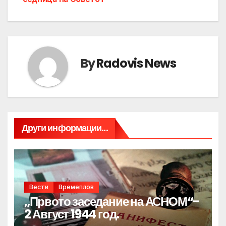
By
Radovis News
Други информации...
Вести
Времеплов
„Првото заседание на АСНОМ“-
2 Август 1944 год.