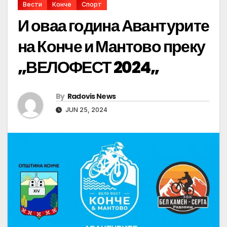
Вести
Конче
Спорт
И оваа година Авантурите
на Конче и Мантово преку
„ВЕЛОФЕСТ 2024„
By
Radovis News
JUN 25, 2024