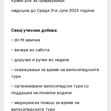
Краен рок за пријавување:
најдоцна до Среда 3ти Јули 2024 година
Секој
учесник
добива:
– dri-fit маичка
– вечера во сабота
– доручек и ручек во недела
– освежување за време на велосипедските
тури
– организирани велосипедски тури со
поддршка на локални водичи
– медицинска помош за време на
велосипедските тури