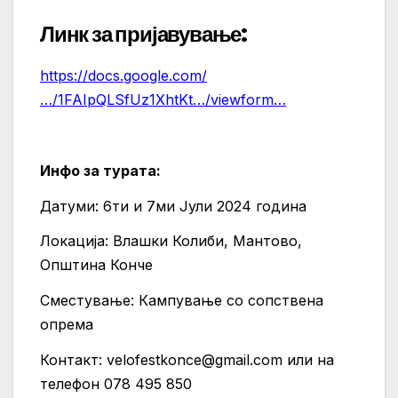
Линк
за
пријавување:
https://docs.google.com/
…/1FAIpQLSfUz1XhtKt…/viewform…
Инфо
за
турата:
Датуми: 6ти и 7ми Јули 2024 година
Локација: Влашки Колиби, Мантово,
Општина Конче
Сместување: Кампување со сопствена
опрема
Контакт:
velofestkonce@gmail.com
или на
телефон 078 495 850