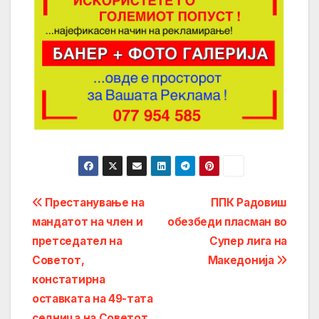
Post
Престанување на
ППК Радовиш
мандатот на член и
обезбеди пласман во
navigation
претседател на
Супер лига на
Советот,
Македонија
констатирна
оставката на 49-тата
седница на Советот